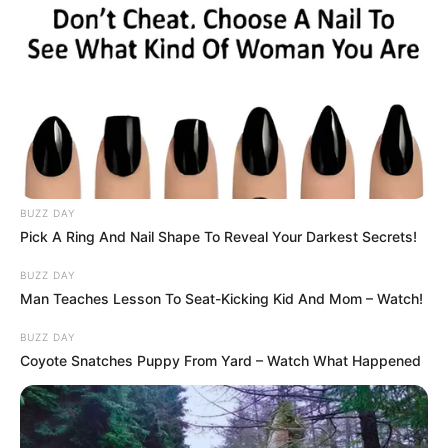
Bennem minden összeszorult. Igen, nevettem,
miközben a munkatársammal beszéltem. Három
másodpercnyi normális emberi nevetés fél év
végtelen gyász után.
És még ebben a pillanatban is egy részem
BUZZ DAY
Pick A Ring And Nail Shape To Reveal Your Darkest Secrets!
bűntudatot érzett minden másodpercért, amit
Sasha nélkül éltem.
BUZZ DAY
Man Teaches Lesson To Seat-Kicking Kid And Mom – Watch!
– Nekem van egy fiam – mondtam, igyekezve, hogy
BUZZ DAY
ne remegjen a hangom. – Érte kell tovább élnem.
Coyote Snatches Puppy From Yard – Watch What Happened
Azt hiszed, könnyű nekem?
– Könnyebb, mint nekem! – kiáltotta. – A szívem