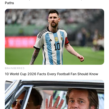
Paths
Posted
Történetek
in
— Nem érdekel, hogy a fiam
felesége vagy, add vissza a
lakást és az összes pénzt —
jelentette ki hirtelen az anyósom
egy eset után.
by
Szerző
•
May 6, 2025
BRAINBERRIES
10 World Cup 2026 Facts Every Football Fan Should Know