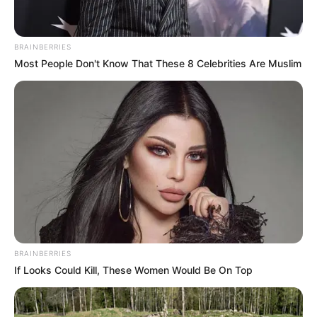
Szombaton találkoztam a sógornőm
szomszédjával, Zinaida Petrovna-val. A bolt előtt
BRAINBERRIES
szólított meg:
Most People Don't Know That These 8 Celebrities Are Muslim
– Olga, várj! Hogy vagy? Rég nem láttalak.
A szemében őszinte együttérzés látszott. Az
incidens óta sokan így néztek rám – sajnálattal és
zavartan, mintha az özvegység fertőző betegség
lenne.
BRAINBERRIES
If Looks Could Kill, These Women Would Be On Top
– Jól vagyok, köszönöm – válaszoltam. – És ön?