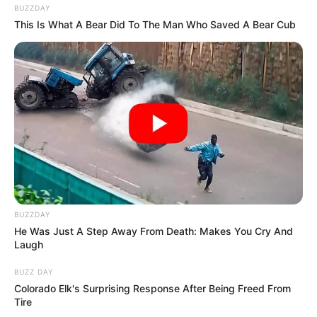
házhoz, az apjától kapott örökséghez.
BUZZDAY
This Is What A Bear Did To The Man Who Saved A Bear Cub
– Nem fenyegetlek – mosolygott gúnyosan. – Csak
figyelmeztetlek. Nem tudod, mire vagyok képes.
Elmondhatom mindenkinek, hogyan bántál a
fiammal. Hogyan költötted el a pénzét. Hogyan
örülsz, hogy nincs itt.
Ezeknek a szavaknak az igazságtalanságától
BUZZDAY
elakadt a lélegzetem. A telefon felé nyúltam. – Mit
He Was Just A Step Away From Death: Makes You Cry And
Laugh
csinálsz? – kérdezte feszülten az anyósom.
BUZZ DAY
Colorado Elk's Surprising Response After Being Freed From
– Hívom a rendőrséget – az ujjaim már a számot
Tire
tárcsázták. – Megfenyegetsz. Nyomást gyakorolsz