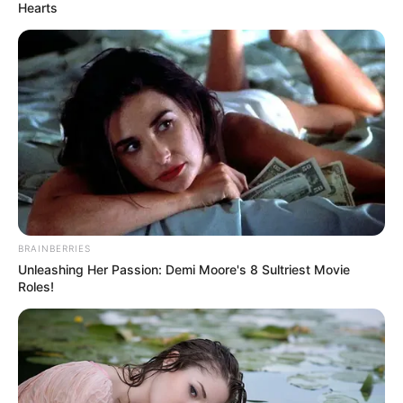
telefonhívásai is rövidebbek lettek.
Hearts
BRAINBERRIES
Unleashing Her Passion: Demi Moore's 8 Sultriest Movie
Roles!
Amikor megkérdeztem, hogy minden rendben van-