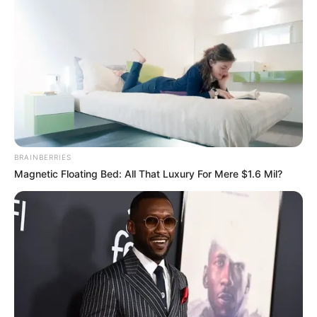
Befejezve a beszélgetést, lassan leültem a szék
szélére. A végtagjaim remegtek, mintha hosszú
maratont futottam volna. A lelkemet üresség és
keserűség töltötte el.
A konyha sarkában állt Sasha portréja. Mosolygott
– olyan életteli, olyan valóságos. Néztem az
arcvonásait, és gondolkodtam: mit tennél most?
BRAINBERRIES
Hogyan védenél meg minket?
Magnetic Floating Bed: All That Luxury For Mere $1.6 Mil?
Huszonegy nap telt el. Az anyósom nem jelent meg
többet. Kicseréltem a bejárati ajtók zárjait, minden
telefoncsörgésre megremegtem, és alaposan
megvizsgáltam a járókelők arcát, amikor Maximot
hoztam az oktatási intézményből.