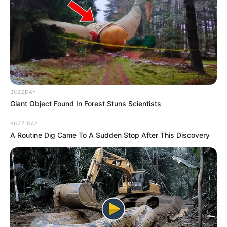
alatt hordtam, szültem, éjszakákon át nem aludtam,
amikor hasfájása volt!
Te pedig csak úgy elvettél egy kész férfit, és most
itt ülsz, élsz, eszel, lélegzel, mintha minden
megengedett lenne neked!
BUZZDAY
Giant Object Found In Forest Stuns Scientists
Hirtelen fáradtságot éreztem. Olyan mélyet,
BUZZ DAY
amilyet még az első napokban sem éreztem a
A Routine Dig Came To A Sudden Stop After This Discovery
baleset után. – Összekevered a szerelmet a
birtoklási vágyakkal – mondtam, meglepve saját
nyugalmam. – A fiad mindkettőnket szeretett. És
nem neked hagyott mindent. Mert tudta, hogy
Maxim és én vagyunk a családja.