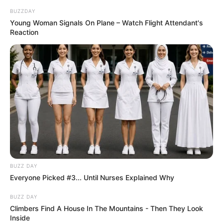
megmozdította volna az ágait válaszul.
BUZZDAY
Megérintettem a sima törzset. Sasha azt mondta,
Young Woman Signals On Plane – Watch Flight Attendant's
hogy a fák a megtestesült türelem. Lassan nőnek,
Reaction
de hosszú életűek.
BUZZ DAY
Everyone Picked #3... Until Nurses Explained Why
BUZZ DAY
Climbers Find A House In The Mountains - Then They Look
Inside