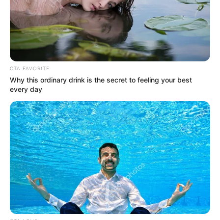
e, Galina Vasziljevna szárazon válaszolt: „Igen, csak
fáradt vagyok”. És ma bejött előzetes bejelentés
nélkül. Hallottam, ahogy becsapódik a bejárati ajtó
– még azóta volt kulcsa, amikor Sasha itt lakott.
„Mi történt?” – kérdeztem újra, miközben a
CTA FAVORITE
konyharuhával töröltem meg a kezem.
Why this ordinary drink is the secret to feeling your best
every day
Az ajtóban állt, aprócska és kissé görnyedt, de a
szemei természetellenesen ragyogtak.
Összeszorított ajkai vékony vonallá váltak, a szája
körüli ráncok mélyültek. – Nem bírom ezt tovább
nézni – sziszegte. – Az én fiam házában laksz,
amelyet az én pénzből vett, amit neki adtam az első
részletre. Az általa választott padlón jársz. És a
legszörnyűbb, hogy elkezdtél mosolyogni.