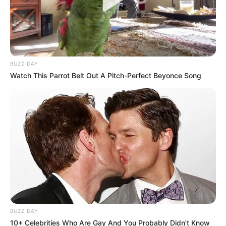
BUZZ DAY
Watch This Parrot Belt Out A Pitch-Perfect Beyonce Song
BUZZ DAY
10+ Celebrities Who Are Gay And You Probably Didn't Know