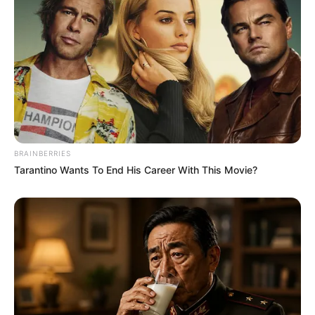
Viktorral kapcsolatban. Állítása szerint ekkor
tapasztalt először olyan politikai lépéseket,
amelyek miatt megrendült benne a bizalma.
A lelkész úgy látja, hogy ez az időszak jelentette a
végleges eltávolodás kezdetét. Szerinte már akkor
látszottak azok a jelek, amelyek később egyre
erősebben meghatározták Orbán Viktor politikáját.
BRAINBERRIES
Iványi Gábor szerint nem hirtelen fordulat történt,
Tarantino Wants To End His Career With This Movie?
hanem egy folyamat indult el, amely végül oda
vezetett, hogy ma már teljesen szemben állnak
egymással.
Az interjú alapján Iványi Gábor úgy érzi, hogy a
régi bizalom helyét mára a csalódás, a kritika és a
felelősségre vonás igénye vette át. Azt