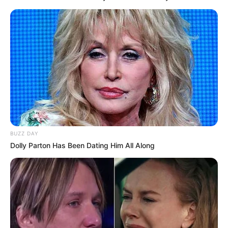
BUZZ DAY
Dolly Parton Has Been Dating Him All Along