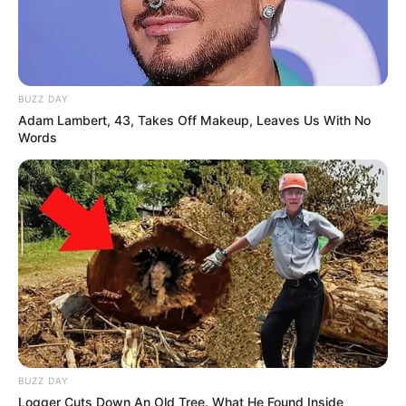
BUZZ DAY
Adam Lambert, 43, Takes Off Makeup, Leaves Us With No
Words
BUZZ DAY
Logger Cuts Down An Old Tree. What He Found Inside