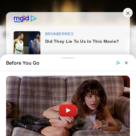
Skip
to
content
Magyarország Kincsei
Mai
Open
Men
Search
Before You Go