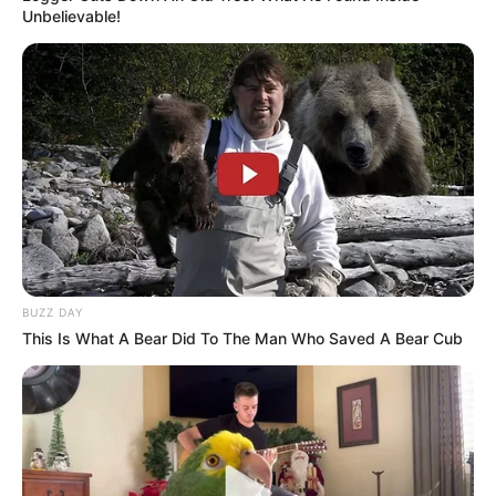
Unbelievable!
BUZZ DAY
This Is What A Bear Did To The Man Who Saved A Bear Cub