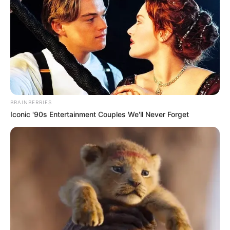
by
Szerző
•
June 4, 2026
BRAINBERRIES
Iconic '90s Entertainment Couples We'll Never Forget