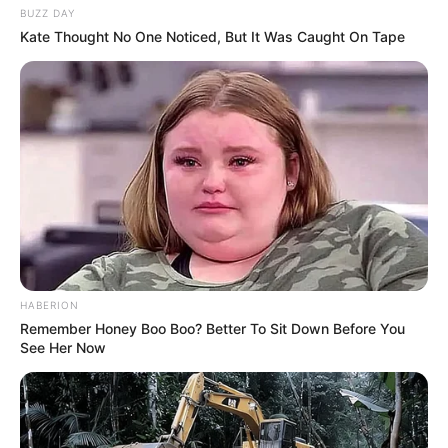
várhat.
BUZZ DAY
Kate Thought No One Noticed, But It Was Caught On Tape
Az interjú alapján Iványi Gábor nemcsak Orbán
Viktor távozását tartaná fontosnak, hanem azt is,
hogy a múlt ügyei ne maradjanak következmények
nélkül. Szerinte csak akkor lehet valódi új kezdet
Magyarországon, ha a felelősség kérdését nem
söprik félre, hanem végre kimondják és jogi úton is
rendezik.
HABERION
Remember Honey Boo Boo? Better To Sit Down Before You
See Her Now