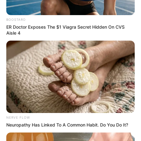
…
Read more
l
E
e
by
Szerző
•
August 5, 2026
l
n
BOOSTARO
k
j
ER Doctor Exposes The $1 Viagra Secret Hidden On CVS
e
ó
Aisle 4
l
h
l
í
e
r
t
t
t
j
h
e
a
l
g
e
y
n
n
t
i
e
NERVE FLOW
a
t
Neuropathy Has Linked To A Common Habit. Do You Do It?
a
t
P
Friss hírek
l
b