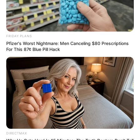
valóban be tudjanak számolni a magyar
embereknek arról, mi zajlott 10-15 éven keresztül.
FRIDAY PLANS
Pfizer's Worst Nightmare: Men Canceling $80 Prescriptions
For This 87¢ Blue Pill Hack
DIRECTMAX