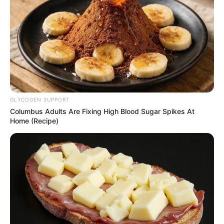
Posted
Friss hírek
in
Magyar Péter: Toroczkai László
fogja vezetni a végrehajtói
GLYCOGEN SUPPORT
Columbus Adults Are Fixing High Blood Sugar Spikes At
visszaéléseket vizsgáló
Home (Recipe)
bizottságot
by
Szerző
•
June 4, 2026