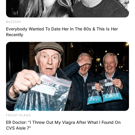
BUZZDAY
Everybody Wanted To Date Her In The 80s & This Is Her
Recently
FRIDAY PLANS
ER Doctor: "I Threw Out My Viagra After What I Found On
CVS Aisle 7"