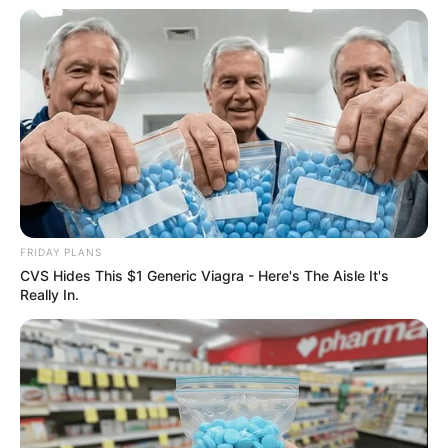
végrehajtói visszaéléseket vizsgáló bizottságot”.
Ugyanakkor jelezte, azt kéri, hogy vizsgálja is ki
valóban, tehát arra az időre függessze fel a Fidesz-
KDNP és a Mi Hazánk együttműködését.
„Egészen nyugodtan idéztessen be mindenkit!” –
folytatta, hozzátéve, tudja, hogy a Mi Hazánk
elnöke valóban dolgozott a maffia ügyeinek
FRIDAY PLANS
feltárásán.
CVS Hides This $1 Generic Viagra - Here's The Aisle It's
Really In.
Kijelentette, korábbi felesége semmilyen módon
nem érintett a „végrehajtó-maffia” ügyében.
Azt is kérte, miután „azt tudjuk”, hogy Völner Pál
érintett, „találja meg Völner Pál főnökét”, hogy