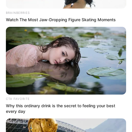
BRAINBERRIES
Watch The Most Jaw‑Dropping Figure Skating Moments
Kovács Péter egy elegáns budapesti étterem, a
Fehér Medve tulajdonosa volt, amelyet apjától
CTA FAVORITE
Why this ordinary drink is the secret to feeling your best
örökölt.
every day
Az étterem a Duna partján, a belváros szívében