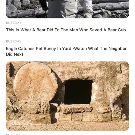
szociális ellátás reformjáról.
Péter pedig… Péter végre megértette, mi is a munka
BUZZDAY
lényege. Nem a menü. Nem a tervezés. Hanem az
This Is What A Bear Did To The Man Who Saved A Bear Cub
emberek.
BUZZDAY
Eagle Catches Pet Bunny In Yard -Watch What The Neighbor
At a charity dinner, he concluded his speech as
Did Next
follows:
“I thought I was running the restaurant. But in the
meantime, I let a human life slip away without even
noticing. That was my biggest mistake. But thanks
to Esther… I haven’t slept peacefully since. And
that’s how it should be.”
The room was silent. Esther sat in the front row.
She had a notebook in her lap and her face was
calm. There was no fear in her eyes anymore.
BUZZ DAY