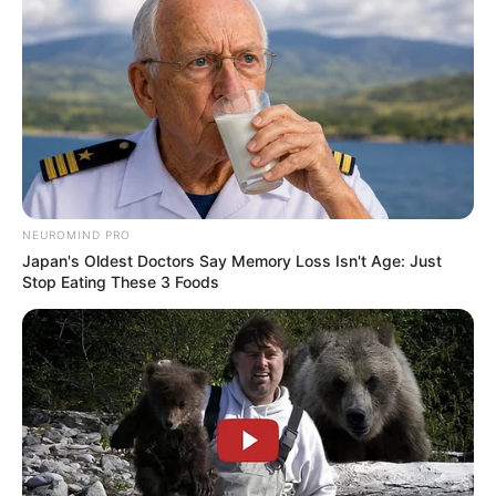
megölelte. ”Az, hogy visszajöttél, elég válasz.”
Aznap este leültette őket az asztalhoz. A gyerekek
először ettek friss, meleg ételt porcelán tányérról.
Eszter remegő kézzel fogta a villát.
„Nem tudom, hol kezdjem…”
„Itt. Ma. Nem kell máshol kezdened.
NEUROMIND PRO
Japan's Oldest Doctors Say Memory Loss Isn't Age: Just
Stop Eating These 3 Foods
Eszter maradt. Először az alapítványban segített –
csomagolt, papírmunkát végzett, telefonokat
fogadott. Aztán visszament az iskolába – esti
tanfolyamokra, majd szociális munkásnak tanult.
Végül az alapítvány egyik arca lett. Cikk jelent meg
róla a Nők Lapja magazinban, meghívták a rádióba,
sőt a parlamentbe is, ahol beszédet tartott a