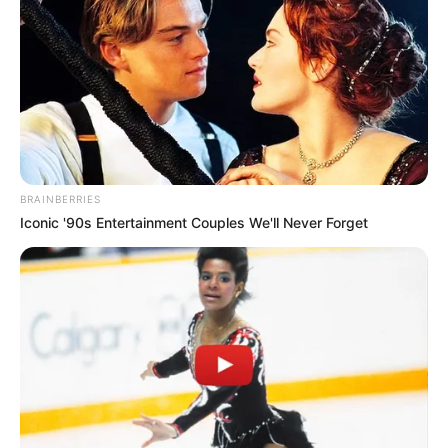
mentem, borzalmas igazságra
derült fény.
by
Szerző
•
May 6, 2025
BRAINBERRIES
Iconic '90s Entertainment Couples We'll Never Forget