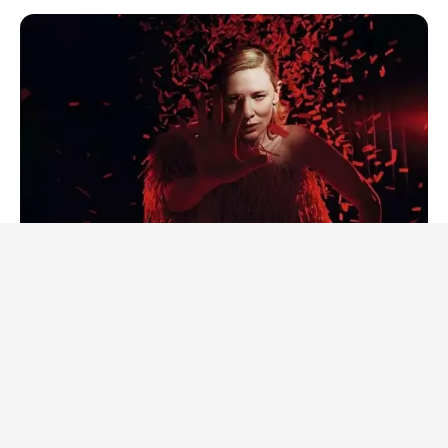
BRAINBERRIES
From Baddies To Sweethearts: These 9 Actresses Can Do It
All