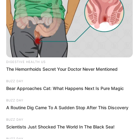
i
o
n
P
Művészek
f
o
r
s
Celine Dion érzelmes tisztelgése
i
t
elhunyt férje, René Angélil előtt, kilenc
s
e
évvel a halála után
s
d
e
DIGESTIVE HEALTH US
i
Dion folytatta: „Te voltál a legnagyobb támogatóim, a
The Hemorrhoids Secret Your Doctor Never Mentioned
g
n
C
partnerem, és az, aki mindig a legjobbat látta …
Read
é
e
more
BUZZ DAY
s
l
Bear Approaches Cat: What Happens Next Is Pure Magic
by
Szerző
•
April 27, 2025
•
0
z
i
s
n
BUZZ DAY
é
A Routine Dig Came To A Sudden Stop After This Discovery
e
g
D
BUZZ DAY
ü
i
Scientists Just Shocked The World In The Black Sea!
g
o
y
n
BUZZ DAY