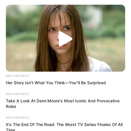
nemzetközi felületen próbálta megvédeni a
hivatalát.
MUTATJUK A RÉSZLETEKET! A hivatalban lévő
vezető hangsúlyozta, hogy egyetlen parlamenti
többség sem adhat felhatalmazást az európai
értékek figyelmen kívül hagyására a politikai
döntéshozatal során. A nyilatkozatra a parlament
külpolitikai bizottságának elnöke is azonnal reagált.
BRAINBERRIES
Így egyenlőre úgy néz ki hogy Sulyok Tamás marad
Her Story Isn't What You Think—You''ll Be Surprised
a köztársasági elnök!
BRAINBERRIES
Take A Look At Demi Moore's Most Iconic And Provocative
Roles
BRAINBERRIES
It's The End Of The Road: The Worst TV Series Finales Of All
Time