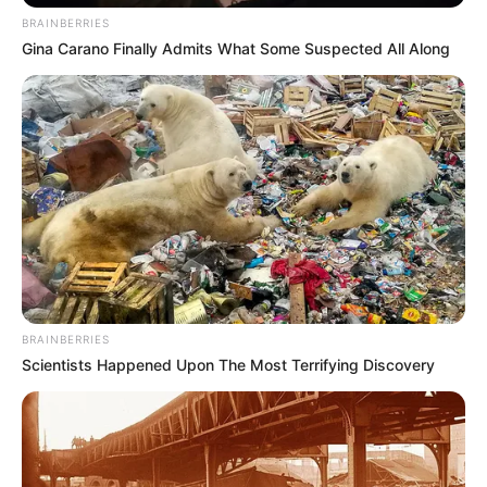
BRAINBERRIES
Gina Carano Finally Admits What Some Suspected All Along
BRAINBERRIES
Scientists Happened Upon The Most Terrifying Discovery