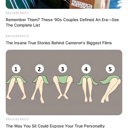
Posted
Friss hírek
in
BRAINBERRIES
Dráma a Parlamentben! – Sulyok
Remember Them? These '90s Couples Defined An Era—See
The Complete List
Tamás marad 2
BRAINBERRIES
by
Szerző
•
July 4, 2026
The Insane True Stories Behind Cameron's Biggest Films
BRAINBERRIES
The Way You Sit Could Expose Your True Personality