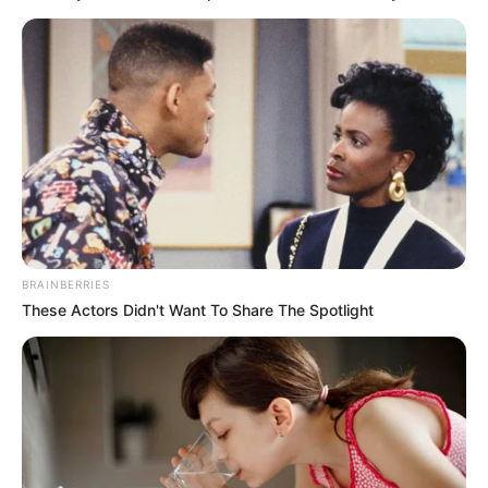
Sulyok Tamás, a köztársasági elnök és Magyar
Péter kormánya között tovább éleződik a politikai
konfliktus, miután az államfő a Politicónak adott
interjújában egyértelművé tette, hogy
minden
jogi
eszközt megragad a pozíciójában
maradás érdekében. A nemzetközi lapnak
BRAINBERRIES
nyilatkozó hivatalban lévő vezető azután szólalt
These Actors Didn't Want To Share The Spotlight
meg, hogy a hazai alkotmánybírósági kísérlete
egyelőre kudarcot vallott az őt elmozdítani
szándékozó új kabinettel szemben. MUTATJUK A
RÉSZLETEKET!
Sulyok Tamás, a köztársasági elnök és Magyar