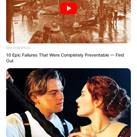
BRAINBERRIES
10 Epic Failures That Were Completely Preventable — Find
Out