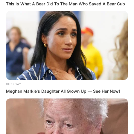
This Is What A Bear Did To The Man Who Saved A Bear Cub
BUZZDAY
Meghan Markle's Daughter All Grown Up — See Her Now!