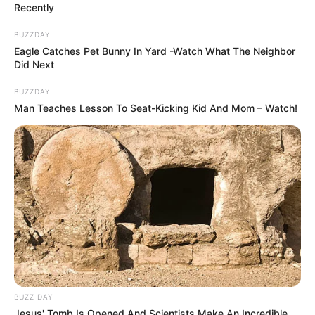
Recently
BUZZDAY
Eagle Catches Pet Bunny In Yard -Watch What The Neighbor
Did Next
BUZZDAY
Man Teaches Lesson To Seat-Kicking Kid And Mom – Watch!
BUZZ DAY
Jesus' Tomb Is Opened And Scientists Make An Incredible