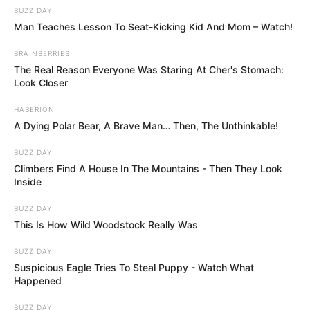
BUZZ DAY
Man Teaches Lesson To Seat-Kicking Kid And Mom – Watch!
BRAINBERRIES
The Real Reason Everyone Was Staring At Cher's Stomach:
Look Closer
HABERION
A Dying Polar Bear, A Brave Man… Then, The Unthinkable!
BUZZ DAY
Climbers Find A House In The Mountains - Then They Look
Inside
BUZZ DAY
This Is How Wild Woodstock Really Was
BUZZ DAY
Suspicious Eagle Tries To Steal Puppy - Watch What
Happened
BUZZ DAY