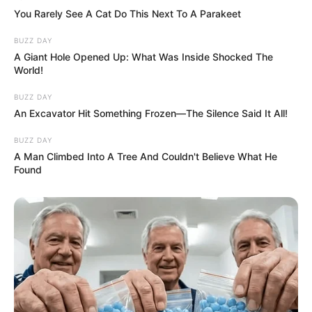
You Rarely See A Cat Do This Next To A Parakeet
BUZZ DAY
A Giant Hole Opened Up: What Was Inside Shocked The
World!
BUZZ DAY
An Excavator Hit Something Frozen—The Silence Said It All!
BUZZ DAY
A Man Climbed Into A Tree And Couldn't Believe What He
Found