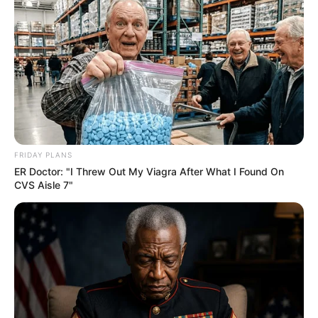
Posted
Friss hírek
in
Orbán Viktor körül szorulhat a
hurok: új szintre lépett az
aranykonvojügy
FRIDAY PLANS
by
Szerző
•
July 3, 2026
ER Doctor: "I Threw Out My Viagra After What I Found On
CVS Aisle 7"