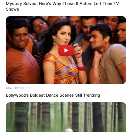
konkrét tanúvallomásokról beszélünk.
Mystery Solved: Here's Why These 9 Actors Left Their TV
Shows
A nyomozás dolga most az, hogy ne sejtetések,
hanem bizonyítékok alapján rakja össze a teljes
képet. Híváslisták, cellainformációk,
üzenetváltások, szolgálati iratok, belső jelentések
és tanúvallomások dönthetik el, hogy az
aranykonvojügyben csak rendvédelmi felelősség
merül fel, vagy a politikai szint szerepe is
bizonyítható.
BRAINBERRIES
Orbán Viktor körül ezért szorulhat igazán a hurok.
Bollywood’s Boldest Dance Scenes Still Trending
Nem azért, mert erős címek jelennek meg a
sajtóban, és nem is azért, mert az ellenfelei
politikailag érdekeltek az ügyben. Hanem azért,
mert ha a tanúvallomások és a technikai