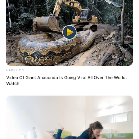
Ez a magyarázat azonban nehezebben tartható
fenn, ha a nyomozás során egymást erősítő
tanúvallomások és technikai adatok is előkerülnek.
Egy híváslista, egy cellaadat vagy egy belső
jelentés sokkal többet mondhat, mint a későbbi
politikai nyilatkozatok.
Kedveld Te is
HABERION
Nem mindegy, ki adott utasítást az akcióra
Video Of Giant Anaconda Is Going Viral All Over The World.
Watch
Az aranykonvojügy legfontosabb kérdése már
nemcsak az, hogy az autópályán pontosan mi
történt. A valódi tét az, hogy ki hozta meg azokat a
döntéseket, amelyek az ukrán állampolgárok
feltartóztatásához, előállításához és hosszú órákon
át tartó őrzéséhez vezettek. Ha a döntési lánc