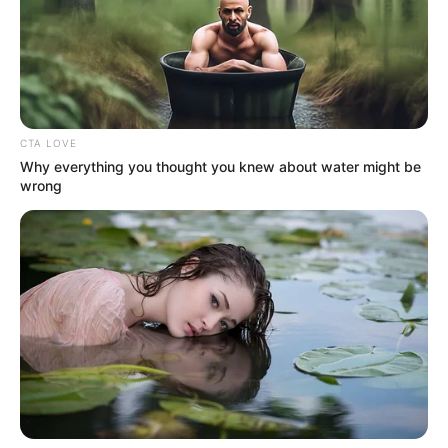
bizonyítékok ugyanabba az irányba mutatnak,
akkor már nem elég általánosságban
törvényességre hivatkozni. Akkor arra kell választ
adni, ki tudott az akcióról, ki irányított, ki hagyta
jóvá a lépéseket, és ki vállalja a felelősséget.
CTA LOVE
Why everything you thought you knew about water might be
wrong