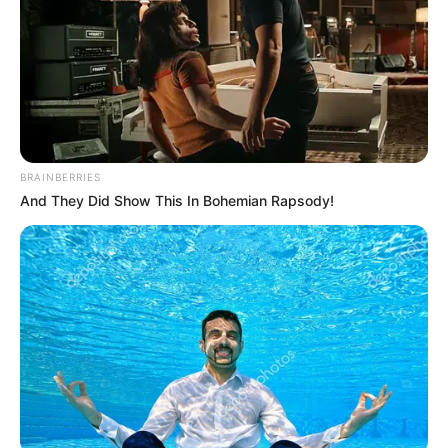
BRAINBERRIES
And They Did Show This In Bohemian Rapsody!