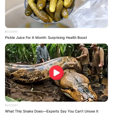
BUZZDAY
Pickle Juice For A Month: Surprising Health Boost
BUZZDAY
What This Snake Does—Experts Say You Can't Unsee It