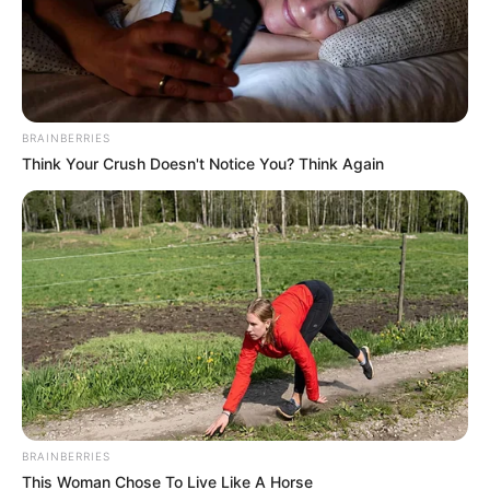
Posted
Friss hírek
in
FRISS: Nagyon súlyos hír jött
Orbán Viktorról, előzetesbe
BRAINBERRIES
fogják helyezni?
Think Your Crush Doesn't Notice You? Think Again
by
Szerző
•
July 4, 2026
BRAINBERRIES
This Woman Chose To Live Like A Horse