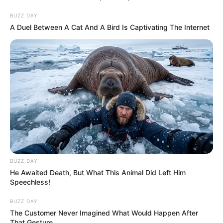
BUZZ DAY
A Duel Between A Cat And A Bird Is Captivating The Internet
BUZZ DAY
He Awaited Death, But What This Animal Did Left Him
Speechless!
BUZZ DAY
The Customer Never Imagined What Would Happen After
That Gesture.