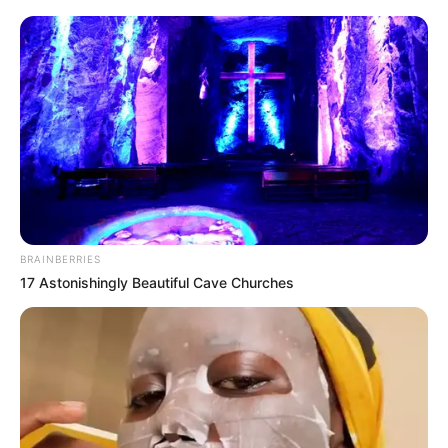
korrupció mértéke, de szerinte ez nem jelenti azt,
hogy könnyű időszak következik.
BRAINBERRIES
17 Astonishingly Beautiful Cave Churches