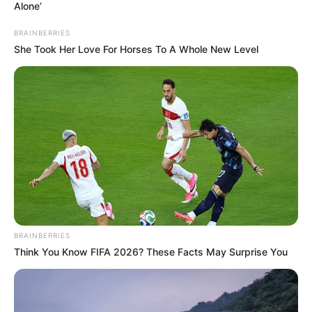
Alone’
A kijelentés nagy visszhangot válthat ki, mert
BRAINBERRIES
Hadházy egyértelműen arról beszélt, hogy szerinte
She Took Her Love For Horses To A Whole New Level
a felelősségre vonásnak konkrét
következményekkel kell járnia.
BRAINBERRIES
Think You Know FIFA 2026? These Facts May Surprise You