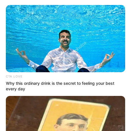
CTA LOVE
Why this ordinary drink is the secret to feeling your best
every day
Hadházy Ákos a Közbeszélgetés
rendezvénysorozat legújabb részében arról
beszélt, hogy a 2026-os választásnak is a
korrupció lett a központi témája. A parlamentből