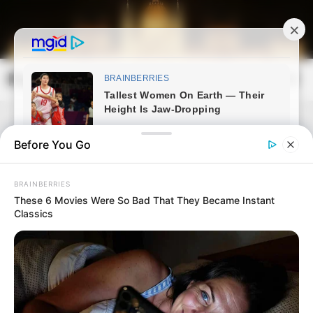
Skip
to
content
Magyarország Kincsei
Mai
Open
Men
Search
Before You Go
BRAINBERRIES
These 6 Movies Were So Bad That They Became Instant
Classics