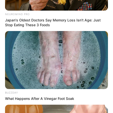
NEUROMIND PRO
Japan's Oldest Doctors Say Memory Loss Isn't Age: Just
Stop Eating These 3 Foods
BUZZDAY
What Happens After A Vinegar Foot Soak