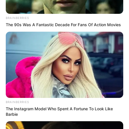
BRAINBERRIES
The 90s Was A Fantastic Decade For Fans Of Action Movies
— Nem tudok így tovább élni
– Szergej szavai úgy hangzottak, mint a
mennydörgés a csendes égből.
BRAINBERRIES
Nastja mozdulatlanul állt a mosatlan tányérral a
The Instagram Model Who Spent A Fortune To Look Like
kezében, nem tudta elhinni a fülének.
Barbie
Tíz év házasság omlott össze, mint egy kártyavár,