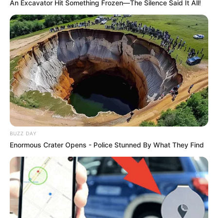
An Excavator Hit Something Frozen—The Silence Said It All!
BUZZ DAY
Enormous Crater Opens - Police Stunned By What They Find