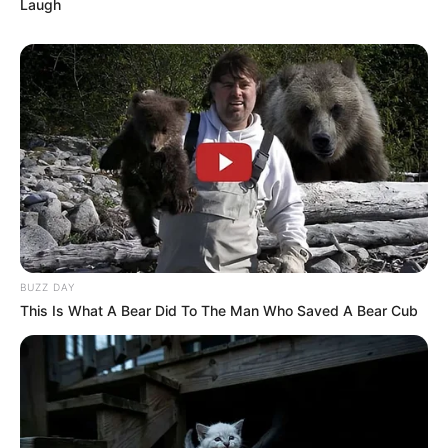
Laugh
BUZZ DAY
This Is What A Bear Did To The Man Who Saved A Bear Cub