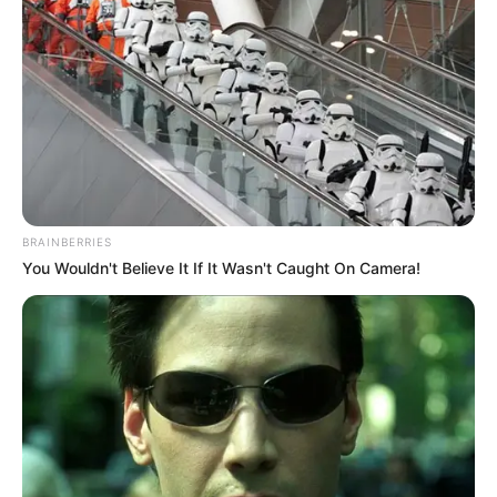
rokonainak.
by
Szerző
•
May 6, 2025
BRAINBERRIES
You Wouldn't Believe It If It Wasn't Caught On Camera!