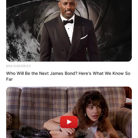
Az anyós másnap felhívta. Nastya naivan remélte,
hogy támogató szavakat hall majd – elvégre Lydia
Pavlovna annyi éven át a lányának nevezte.
– Nastya, mindent tudok – az anyós hangja
szokatlanul hivatalos volt. – Szergej mindent
elmondott. Tudod, az életben minden megesik. Ha
elment, akkor így kellett lennie.
Nastya érezte, hogy a férje árulásának
BRAINBERRIES
keserűségéhez új adag méreg is társul.
Who Will Be the Next James Bond? Here's What We Know So
– Lidia Pavlovna, ezt komolyan mondja? A fia
Far
három hónapig csalt meg!
– Édesem, a férfiak nem mennek el csak úgy. Akkor
biztosan valamit rosszul csináltál. Talán nem jól
főzted a borscsot? Vagy nem fordítottál rá elég
figyelmet?
Nastya felháborodottan elakadt a lélegzete: Tehát,