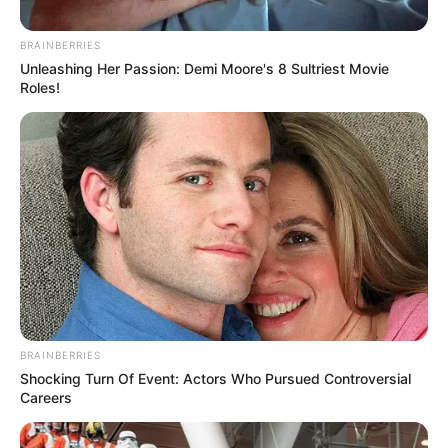
BRAINBERRIES
Unleashing Her Passion: Demi Moore's 8 Sultriest Movie
Roles!
Posted
Történetek
in
A férje elhagyta egy másik
nőért, és az anyósa a fiát
BRAINBERRIES
támogatta. De három hónap
Shocking Turn Of Event: Actors Who Pursued Controversial
Careers
múlva minden megváltozott, és
Nastya megfizette a volt