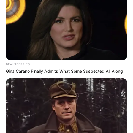
egyetlen rövid mondat miatt.
– Hogy érted, hogy nem tudsz? – hangja remegett,
bár minden erejével próbált nyugodtnak tűnni. A
víz tovább folyt a csapból, furcsa háttérzajt keltve
a kibontakozó dráma számára.
Szergej a konyha ajtajában állt, kerülve a lány
tekintetét. Ujjai idegesen babrálta karórájának
BRAINBERRIES
szíját – Nastya ajándéka a legutóbbi
Gina Carano Finally Admits What Some Suspected All Along
születésnapjára.
– Találtam egy másik nőt. Olga a neve. Ő… ő jobban
megért engem.
Nastya érezte, ahogy a talaj kicsúszik a lába alól. A
feje zúgni kezdett, és egy áruló gombóc szorult a
torkára.
– Jobban megért? És mi lesz a tíz év közös élettel?