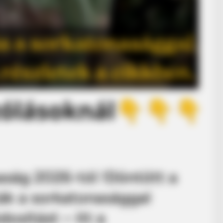
ság 2026-tól !Döntött a
ák a sorkatonasággal
osítást – itt a