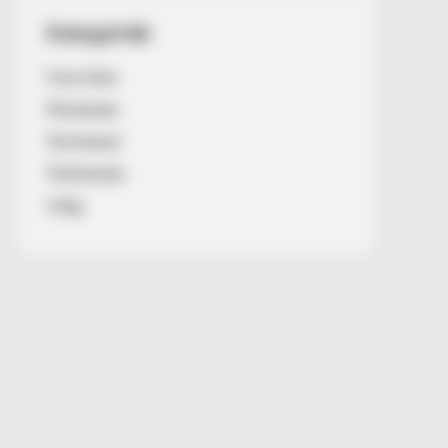
Kategóriák
Friss hírek
Művészek
Természet
Történetek
Világ