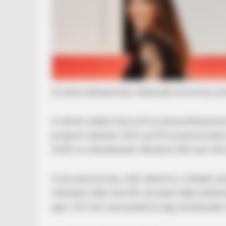
BRAINBERRIES
Mystery Solved: Here's Why Thes
Actors Left Their TV Shows
BRAINBERRIES
Hollywood's Inaccurate Portrayal O
Új toborzóközpontok, laktanyák és komoly poli
Inside
A német védelmi tárca 24 új toborzóközpontot
program indulhat: 2031-ig 270 új katonai bázis
2035-re a Bundeswehr létszáma 260 ezer főre 
A tervezet komoly vitát váltott ki: a Zöldek sze
miközben több mint 90 városban háborúellenes
igen, 272 nem szavazattal és egy tartózkodás m