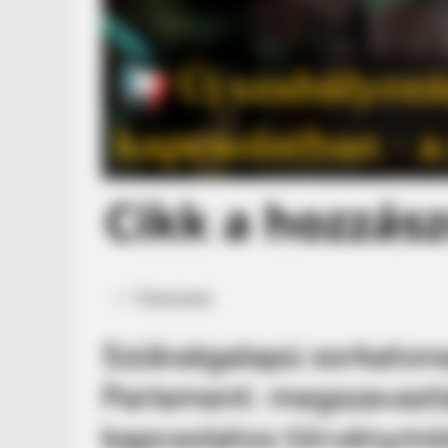
Posted
Történetek
in
Szükségalapú sorkatona
Parlament: megszavazt
kapcsolatos törvénymód