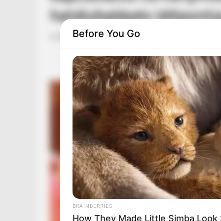
hatálybalépés időpontj
Before You Go
by
Szerző
•
July 5, 2026
BRAINBERRIES
How They Made Little Simba Look So