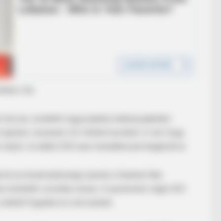
BRAINBERRIES
BRAIN
e 9
15 Things You Do Everyday That The
Bri
Bible Forbids: Are You Guilty?
Her
f Reality – Take A Look
tikai vita
 tervez, emellett nagyszabású laktanyaépítési
 épülne, összesen 3,5 milliárd euróból. A cél, hogy
nőjön, további 200 ezer tartalékossal kiegészítve.
rint ez bizalmatlansági üzenet a fiatalok felé,
 tüntetők vonultak utcára. A parlament végül 323
ellett fogadta el a tervezetet.
BRAINBERRIES