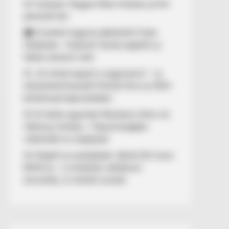
🚨 Fordulat: Magyar Péter hirtelen jó hírt
jelentett be!
🏠 El kellett hagynia albérletét Fodor
Zsókának – Kalamár Tamás segített új
lakást szerezni neki
🚨 „10 milliót kapott a nagymama” – új
részletekről beszélt Molnár Áron az NKA-
botránnyal kapcsolatban
🚢 Itt ölelte egymást Mészáros Lőrinc és
Várkonyi Andrea – Olaszországban
videózták le a hajójukat
🚨 Kiégett az autópályán Jákob Zoli luxus
BMW-je – a milliárdos vállalkozó
elmondta, mi történt ezután