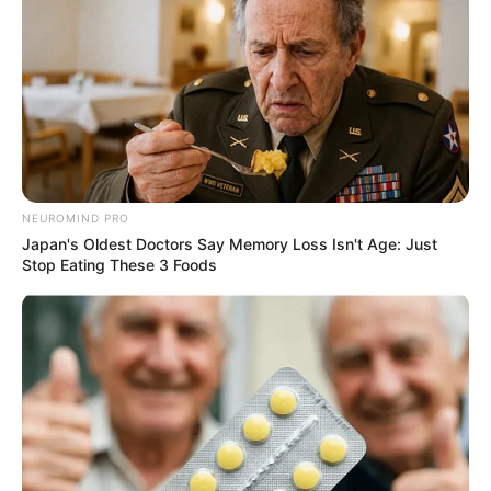
Posted
Friss hírek
in
Ő Vanda, a pénteki lovasbaleset
halálos áldozata. Még csak 20
éves volt.
NEUROMIND PRO
Japan's Oldest Doctors Say Memory Loss Isn't Age: Just
Stop Eating These 3 Foods
by
Szerző
•
July 5, 2026