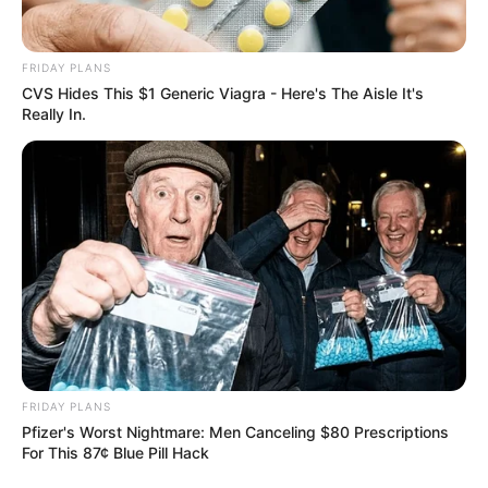
FRIDAY PLANS
CVS Hides This $1 Generic Viagra - Here's The Aisle It's
Really In.
FRIDAY PLANS
Pfizer's Worst Nightmare: Men Canceling $80 Prescriptions
For This 87¢ Blue Pill Hack