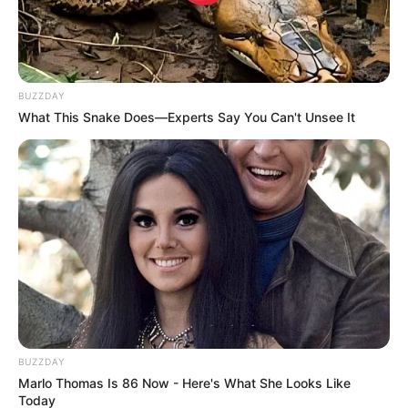
BUZZDAY
What This Snake Does—Experts Say You Can't Unsee It
BUZZDAY
Marlo Thomas Is 86 Now - Here's What She Looks Like
Today