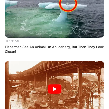
gyorsan bekövetkezhet a baj ott is, ahol az ember
otthonosan, magabiztosan mozog.
HABERION
Fishermen See An Animal On An Iceberg, But Then They Look
Closer!