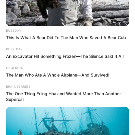
BUZZDAY
This Is What A Bear Did To The Man Who Saved A Bear Cub
BUZZ DAY
An Excavator Hit Something Frozen—The Silence Said It All!
HABERION
The Man Who Ate A Whole Airplane—And Survived!
BRAINBERRIES
The One Thing Erling Haaland Wanted More Than Another
Supercar