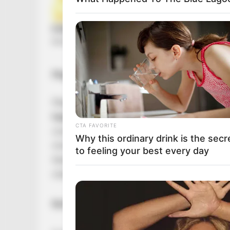
Magyar Péter hétfő hajnalban Isztambulba u
Magyar Péter váratlanul bejelentette, hogy
eg
hajnalban
Isztambulba indul,
kedden és szerd
CTA FAVORITE
csúcstalálkozón. Az útra Orbán Anita külügym
Why this ordinary drink is the secr
miniszter is elkíséri, vagyis nem magánútról v
to feeling your best every day
feladatról. Magyar Péter Magyarországot képv
miközben itthon sem áll le a kormányzati munk
Ruff Bálint veszi át az itthoni feladatokat