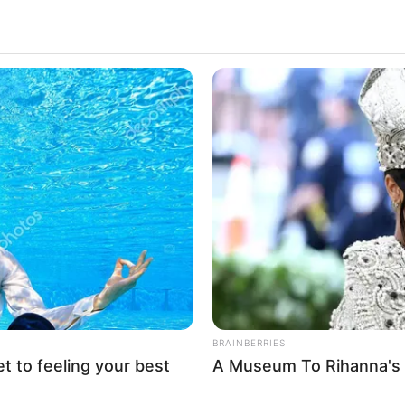
BRAINBERRIES
et to feeling your best
A Museum To Rihanna's 