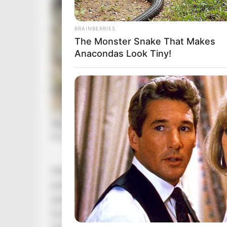
BRAINBERRIES
The Monster Snake That Makes
Anacondas Look Tiny!
Itthon közben nem lassít a törvényhozási tem
parlamenti ülés jön, ahol több fontos javaslat 
pedagógusok teljesítményértékeléséről szóló 
hozatalának megágyazó törvényjavaslatot is. 