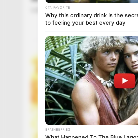
CTA FAVORITE
by
Szerző
•
July 5, 2026
Why this ordinary drink is the secr
to feeling your best every day
BRAINBERRIES
What Happened To The Blue Lago