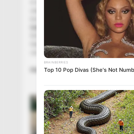
A miniszterelnök távollétében Ruff Bálint minisz
sokaknak elsőre meglepő lehet, de a kormányz
kormányfő külföldön tárgyal, a kijelölt helyet
keddi
rendkívüli parlamenti ülésen nem lesz jele
Ruff Bálint az elmúlt időszakban a Tisza-kormá
helyettesként és a Miniszterelnökséget vezető 
van.
BRAINBERRIES
Közben brutális parlamenti hét jön
Top 10 Pop Divas (She's Not Numb