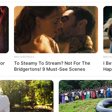
BRAINBERRIES
BRAIN
For
To Steamy To Stream? Not For The
I Be
Bridgertons! 9 Must-See Scenes
Hap