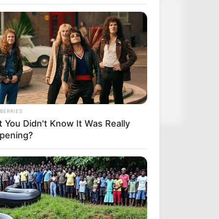
Kategóriák
Friss hírek
Művészek
Természet
Történetek
Világ
BERRIES
t You Didn't Know It Was Really
pening?