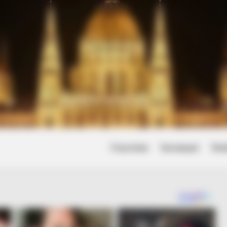
Friss hírek
Természet
Tört
he Bible Condemns!