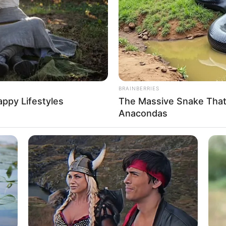
BRAINBERRIES
appy Lifestyles
The Massive Snake That'
Anacondas
 Magyar Péter: egy hétre
int vezeti az országot – ez