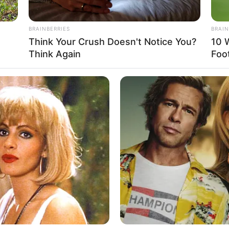
BRAINBERRIES
BRAIN
Think Your Crush Doesn't Notice You?
10 
Think Again
Foo
pó.
Július 6–7-re
, vagyis
hétfőre és keddre
rendkívüli
is napirendre kerülhet. A parlament tárgyalhatja a
módosítást, valamint az ügynökakták nyilvánosságra
Ez azt jelenti, hogy miközben Magyar Péter