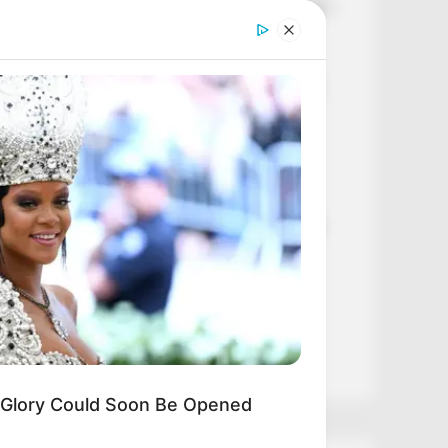
🌾 Módosítják az agrárkamarai törvényt –
új szabályok jöhetnek az agráriumban
📺 Gundel Takács Gábor megszólalt a
köztévétől való távozásáról: „Sajnálom,
hogy így kellett eljönnöm”
🛣️ Vitézy Dávid exkluzív országos
forgalomtérképe megmutatja, melyik
autópályát kellene azonnal kibővíteni
Nagy Ervin: Nem vagyok hajlandó még
egyszer végignézni, hogy bárki féljen
ebben a szakmában
🚨 Pósfai Gábor leváltotta az NKOH
elnökét – újabb fontos vezetőcsere
történt
Glory Could Soon Be Opened