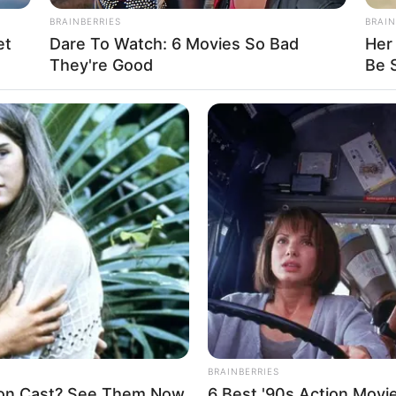
BRAINBERRIES
BRAIN
et
Dare To Watch: 6 Movies So Bad
Her 
They're Good
Be 
BRAINBERRIES
on Cast? See Them Now
6 Best '90s Action Movi