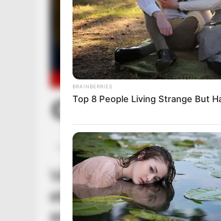
BRAINBERRIES
Top 8 People Living Strange But H
Posted
Friss hírek
in
Váratlanul bejelentette
elutazik, addig Ruff Bál
az oka!