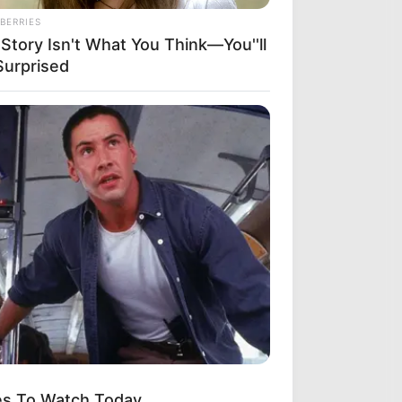
BERRIES
Story Isn't What You Think—You''ll
Surprised
es To Watch Today