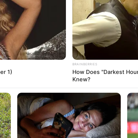
terelnök-helyettes látja el az itthoni feladatokat. Ez
ati működésben ez teljesen megszokott rend: ha a
tese viszi tovább az ügyeket. Magyar Péter a
hétfői és
n, helyette Vitézy Dávid szólal fel napirend előtt.
ny egyik kulcsszereplőjévé vált, miniszterelnök-
miniszterként komoly politikai és szervezési súlya
BRAINBERRIES
er 1)
How Does "Darkest Hour
Knew?