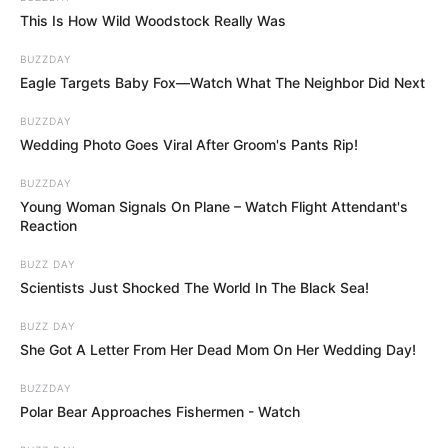
képviselők rövid videókat, élő bejelentkezéseket és
This Is How Wild Woodstock Really Was
telefonos felvételeket készítenek a parlamenti
padsorokból. Ezek sokszor nem az érdemi viták
BUZZDAY
Eagle Targets Baby Fox—Watch What The Neighbor Did Next
követéséről szólnak, hanem arról, hogyan lehet
egy-egy pillanatból gyorsan terjeszthető politikai
BUZZDAY
üzenetet gyártani.
Wedding Photo Goes Viral After Groom's Pants Rip!
BUZZDAY
Magyar Péter most ennek vetne véget.
Young Woman Signals On Plane – Watch Flight Attendant's
Reaction
A javaslat támogatói szerint a parlamenti munka
BUZZ DAY
méltóságát rombolja, ha a képviselők az ülés alatt
Scientists Just Shocked The World In The Black Sea!
nem egymás érveire, nem a felszólalásokra és nem
BUZZ DAY
a döntésekre figyelnek, hanem arra, hogyan lehet a
She Got A Letter From Her Dead Mom On Her Wedding Day!
legjobb szögből felvenni egy beszólást, egy
BUZZDAY
reakciót vagy egy látványos pillanatot.
Polar Bear Approaches Fishermen - Watch