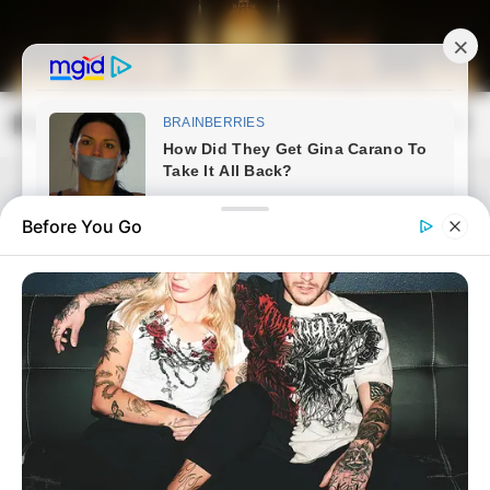
Skip
to
content
Magyarország Kincsei
Mai
Open
Men
Search
Before You Go