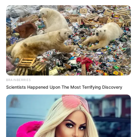
Posted
Friss hírek
in
Elege lett Magyar Péternek,
olyat lép, amitől az összes
fideszes kiakadt
by
Szerző
•
June 28, 2026
BRAINBERRIES
Scientists Happened Upon The Most Terrifying Discovery