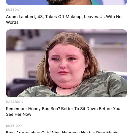
tartalomgyártás egyik díszletévé válik.
BUZZDAY
Adam Lambert, 43, Takes Off Makeup, Leaves Us With No
A
következő napokban
várhatóan ez lesz az egyik
Words
fő politikai kérdés: rendet tesznek a Parlamentben,
vagy korlátozzák a képviselőket?
Magyar Péter egyértelműen az elsőként akarja
bemutatni a lépést. Szerinte az ülésterem nem arra
való, hogy képviselők TikTokra, Facebookra vagy
más közösségi platformokra gyártsanak
anyagokat, miközben érdemi munka folyik.
HABERION
A Fidesz biztosan nem fogja szó nélkül hagyni, és
Remember Honey Boo Boo? Better To Sit Down Before You
várhatóan azt mondja majd: a Tisza máris
See Her Now
cenzúrázna, amint kényelmetlen neki a parlamenti
BUZZ DAY
nyilvánosság.
Bear Approaches Cat: What Happens Next Is Pure Magic