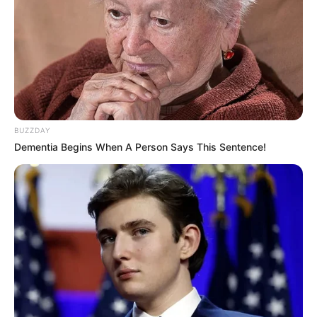
BUZZDAY
Dementia Begins When A Person Says This Sentence!