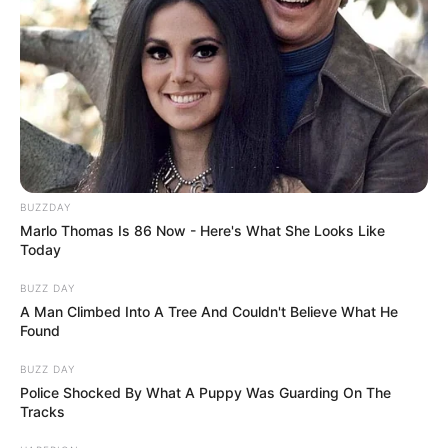
BUZZDAY
Marlo Thomas Is 86 Now - Here's What She Looks Like
Today
BUZZ DAY
A Man Climbed Into A Tree And Couldn't Believe What He
Found
BUZZ DAY
Police Shocked By What A Puppy Was Guarding On The
Tracks