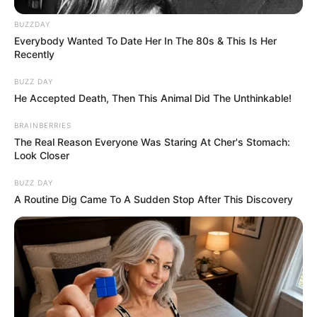
BUZZDAY
A Fidesz várhatóan azt hangsúlyozza majd, hogy a
Everybody Wanted To Date Her In The 80s & This Is Her
Recently
képviselőknek joguk van megmutatni a
választóknak, mi történik a parlamentben. A Tisza
BUZZ DAY
viszont azt mondhatja erre, hogy a választók
He Accepted Death, Then This Animal Did The Unthinkable!
tájékoztatása nem azonos azzal, amikor az
BRAINBERRIES
ülésteremből politikai kampányvideók, kivágott
The Real Reason Everyone Was Staring At Cher's Stomach:
jelenetek és közösségi médiás performanszok
Look Closer
készülnek.
BUZZ DAY
A Routine Dig Came To A Sudden Stop After This Discovery
A kérdés azért is kényes, mert az ellenzéki
képviselők gyakran éppen saját telefonos
felvételeikre hivatkoznak, amikor azt mondják: így
tudják megmutatni a választóknak, mi történik
valójában. A Tisza most kormányoldalról azt
mondhatja: az átláthatóság nem sérül, ha a