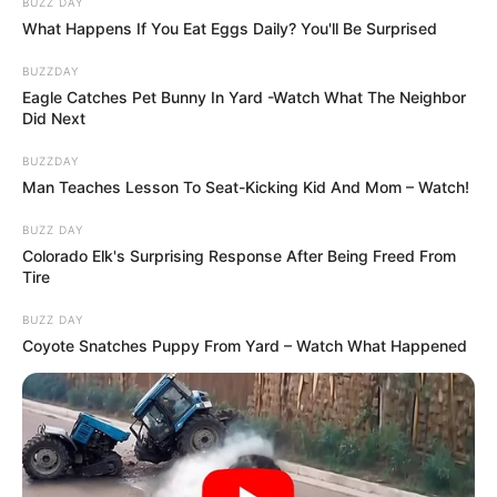
BUZZ DAY
A közösségi média mára teljesen átalakította a
What Happens If You Eat Eggs Daily? You'll Be Surprised
politikai kommunikációt. Egy parlamenti jelenetből
másodpercek alatt lehet kampányvideó, egy
BUZZDAY
Eagle Catches Pet Bunny In Yard -Watch What The Neighbor
félmondatból támadóposzt, egy reakcióból pedig
Did Next
napokig pörgő politikai ügy. Magyar Péter lépése
erre a jelenségre adna választ.
BUZZDAY
Man Teaches Lesson To Seat-Kicking Kid And Mom – Watch!
Takács Péter esete csak az utolsó csepp lehetett.
BUZZ DAY
Colorado Elk's Surprising Response After Being Freed From
Bár a javaslat közvetlen előzménye az ő
Tire
telefonozása volt, valószínűleg nem egyetlen
emberről szól az ügy. A miniszterelnök most egy
BUZZ DAY
Coyote Snatches Puppy From Yard – Watch What Happened
szélesebb problémára reagál: arra, hogy a
parlamenti munka sokszor látványos közösségi
médiás jelenetekké töredezik.
Magyar Péter üzenete egyértelmű: aki