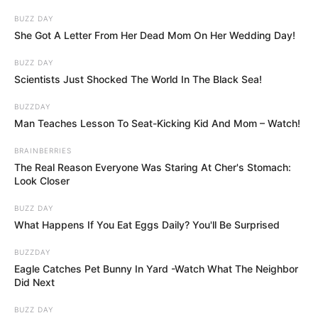
viszont ez veszélyes precedenst teremthet.
BUZZ DAY
She Got A Letter From Her Dead Mom On Her Wedding Day!
Sulyok Tamás ezért nem pusztán személyes
támadásként kezeli a helyzetet. Az államfő szerint
BUZZ DAY
Scientists Just Shocked The World In The Black Sea!
arról van szó, hogy egy új politikai többség
megpróbálja saját képére formálni az állam
BUZZDAY
legfontosabb intézményeit. A miniszterelnök és
Man Teaches Lesson To Seat-Kicking Kid And Mom – Watch!
támogatói viszont úgy érvelnek, hogy a választói
BRAINBERRIES
felhatalmazás éppen az előző korszak intézményi
The Real Reason Everyone Was Staring At Cher's Stomach:
maradványainak felszámolására szól.
Look Closer
BUZZ DAY
Az államfő szerint az új kormány még erősebben
What Happens If You Eat Eggs Daily? You'll Be Surprised
központosítana
BUZZDAY
Eagle Catches Pet Bunny In Yard -Watch What The Neighbor
Sulyok Tamás a Politicónak adott nyilatkozatában
Did Next
súlyos politikai állítást fogalmazott meg. Szerinte
BUZZ DAY