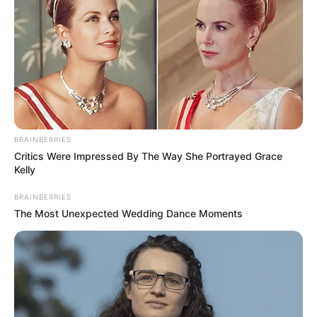
„Nem érdekel, mit mond Magyar Péter” – Sulyok
Tamás harcolni fog, maradni fog köztársasági
elnöki pozícióban
Sulyok Tamás nem hátrál: nemzetközi szintre lépett
a közjogi konfliktus
BRAINBERRIES
Critics Were Impressed By The Way She Portrayed Grace
Sulyok Tamás köztársasági elnök és Magyar Péter
Kelly
kormánya között újabb, minden eddiginél élesebb
BRAINBERRIES
szakaszba lépett a politikai és közjogi vita. Az
The Most Unexpected Wedding Dance Moments
államfő a Politicónak adott interjújában világossá
tette, hogy nem kíván önként távozni a Sándor-
palotából, és minden rendelkezésére álló jogi
eszközt igénybe vesz annak érdekében, hogy
megőrizze köztársasági elnöki pozícióját.