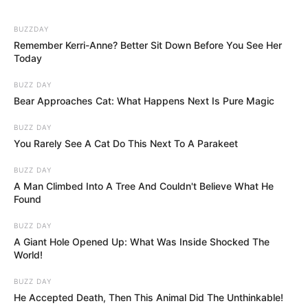
alaptörvény-módosítás együtt olyan közjogi
helyzetet teremtett, amely hosszú időre
BUZZDAY
Remember Kerri-Anne? Better Sit Down Before You See Her
meghatározhatja a magyar politikai rendszer
Today
működését.
BUZZ DAY
Bear Approaches Cat: What Happens Next Is Pure Magic
Sulyok Tamás a Politicónak adott interjúval azt
üzente: nem fog csendben félreállni. Magyar Péter
BUZZ DAY
kormánya pedig azt üzeni: a választói
You Rarely See A Cat Do This Next To A Parakeet
felhatalmazás alapján végig fogja vinni az állami
BUZZ DAY
intézményrendszer átalakítását. A két politikai
A Man Climbed Into A Tree And Couldn't Believe What He
Found
akarat most közvetlenül ütközik egymással.
BUZZ DAY
A következő parlamenti viták ezért nem pusztán
A Giant Hole Opened Up: What Was Inside Shocked The
World!
jogtechnikai kérdésekről szólnak majd. Arról
döntenek, hogy az új kormány meddig mehet el az
BUZZ DAY
He Accepted Death, Then This Animal Did The Unthinkable!
előző korszak embereinek eltávolításában, és arról