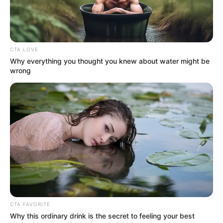
Sulyok Tamás beadvánnyal fordult az
Alkotmánybírósághoz, ám az ügy már a tárgyalás
CTA LOVE
előtt elakadt. A 15 tagú testületből 7 bíró
Why everything you thought you knew about water might be
személyes érintettségre hivatkozva kérte kizárását,
wrong
így a beadvány körüli eljárás már önmagában is
politikai és intézményi feszültséget mutatott. A
történet ettől kezdve nem csupán arról szólt, hogy
az államfő maradhat-e hivatalában, hanem arról is,
hogy az alkotmányos intézmények képesek-e
kezelni egy ilyen helyzetet.
Hirdetés
[ ]
CTA FAVORITE
A Sándor-palota korábban a HVG megkeresésére
Why this ordinary drink is the secret to feeling your best
azt közölte, hogy az államfő tudomásul vette az