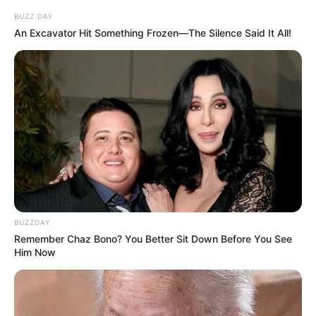
is, hogy a köztársasági elnöki tisztség mennyire tud
BUZZ DAY
ellenállni egy erős parlamenti többség politikai
An Excavator Hit Something Frozen—The Silence Said It All!
nyomásának. A közjogi válság kimenetele így
nemcsak Sulyok Tamás jövőjét, hanem Magyar
Péter kormányának első nagy erőpróbáját is
meghatározhatja.
BUZZDAY
Remember Chaz Bono? You Better Sit Down Before You See
Him Now