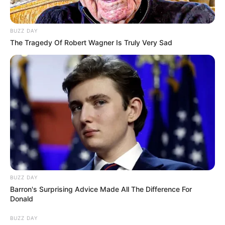
BUZZ DAY
The Tragedy Of Robert Wagner Is Truly Very Sad
BUZZ DAY
Barron's Surprising Advice Made All The Difference For
Donald
BUZZ DAY