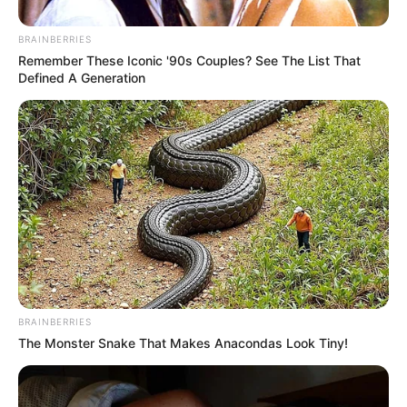
BRAINBERRIES
Remember These Iconic '90s Couples? See The List That
Defined A Generation
Fordulat az MNB-botrányban: 17 helyszínen
csaptak le a nyomozók
Új szakaszba lépett az MNB-ügy
Újabb látványos fordulat történt a Magyar Nemzeti
BRAINBERRIES
Bankot érintő ügyben, amelyben a hatóságok egy
The Monster Snake That Makes Anacondas Look Tiny!
mintegy 500 milliárd forintos vagyonvesztés miatt
indított büntetőeljárásban vizsgálódnak. A
nyomozás most egy olyan szakaszhoz érkezett,