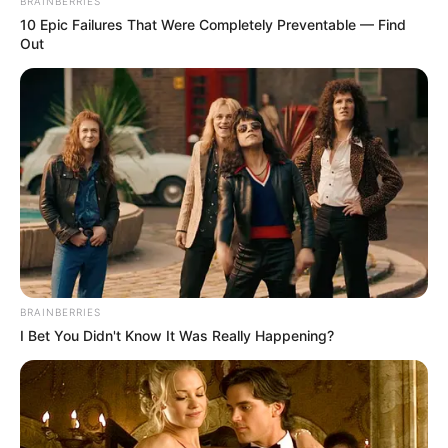
BRAINBERRIES
10 Epic Failures That Were Completely Preventable — Find
Out
BRAINBERRIES
I Bet You Didn't Know It Was Really Happening?