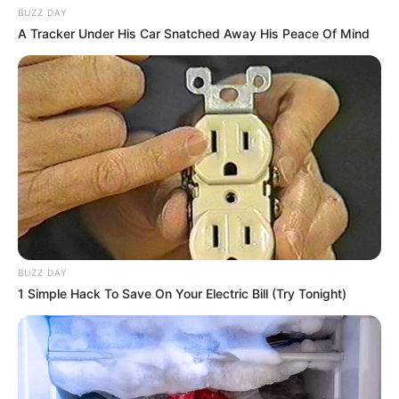
BUZZ DAY
A Tracker Under His Car Snatched Away His Peace Of Mind
BUZZ DAY
1 Simple Hack To Save On Your Electric Bill (Try Tonight)