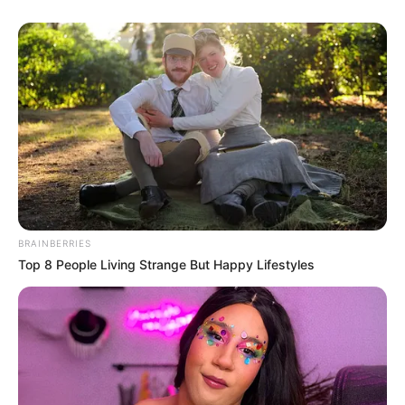
csütörtökön összesen 17 jogi személlyel szemben
hajtottak végre lefoglalásokat és egyéb eljárási
cselekményeket. Az akciók az esti órákban
fejeződtek be, és azokban a Központi Nyomozó
Főügyészség, valamint a Nemzeti Nyomozó Iroda
munkatársai közösen vettek részt. A hatóságok
valamennyi helyszínen jelentős mennyiségű iratot,
dokumentumot és elektronikus adathordozót
foglaltak le. Az ügyész tájékoztatása szerint több
BRAINBERRIES
esetben teljes szerverek kerültek hatósági zár alá,
Top 8 People Living Strange But Happy Lifestyles
máshol adattároló eszközöket foglaltak le. A
lefoglalt elektronikus adatok mennyisége
meghaladja a 10 terabájtot, ami azt jelenti, hogy a
következő időszakban rendkívül nagy mennyiségű
digitális anyagot kell átvizsgálniuk a nyomozóknak.