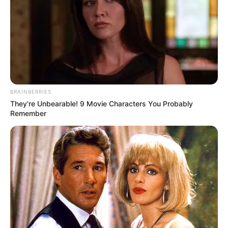
by
Szerző
•
June 2, 2026
BRAINBERRIES
They're Unbearable! 9 Movie Characters You Probably
Remember