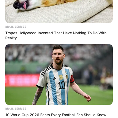
BRAINBERRIES
Tropes Hollywood Invented That Have Nothing To Do With
Reality
Két külön ügyben vizsgálódnak a hatóságok
A háttérbeszélgetést Gál Kristóf, a rendőrség
BRAINBERRIES
10 World Cup 2026 Facts Every Football Fan Should Know
szóvivője nyitotta meg azzal, hogy „Amíg el nem