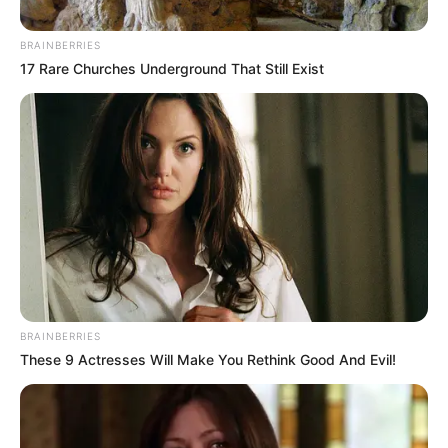
BRAINBERRIES
17 Rare Churches Underground That Still Exist
Posted
Friss hírek
BRAINBERRIES
in
These 9 Actresses Will Make You Rethink Good And Evil!
Óriási fordulat az MNB-
botrányban: 17 helyszínen
csaptak le a nyomozók