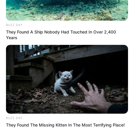
BUZZ DAY
They Found A Ship Nobody Had Touched In Over 2,400
Years
BUZZ DAY
They Found The Missing Kitten In The Most Terrifying Place!