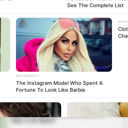
See The Complete List
BRAIN
Clo
tem, nemcsak tisztességgel, de eredményesen is”
Chal
pénzügyi és morális értelemben is jelentős
an. Úgy látja, amikor 2020 júliusában elvállalta a
tőként, hanem válságkezelőként érkezett a szervezet
émák rendezése után átadja a vezetést annak, aki a
BRAINBERRIES
b.
The Instagram Model Who Spent A
Fortune To Look Like Barbie