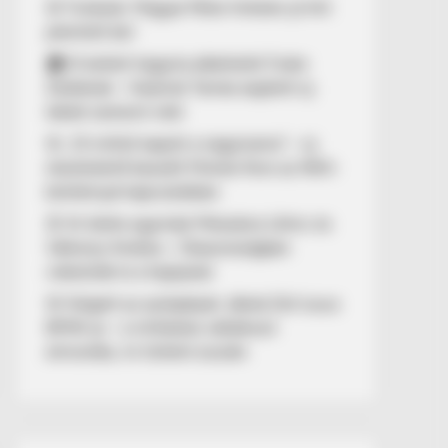
🚨 Fordulat: Magyar Péter hirtelen jó hírt
jelentett be!
🏠 El kellett hagynia albérletét Fodor
Zsókának – Kalamár Tamás segített új
lakást szerezni neki
🚨 „10 milliót kapott a nagymama” – új
részletekről beszélt Molnár Áron az NKA-
botránnyal kapcsolatban
🚢 Itt ölelte egymást Mészáros Lőrinc és
Várkonyi Andrea – Olaszországban
videózták le a hajójukat
🚨 Kiégett az autópályán Jákob Zoli luxus
BMW-je – a milliárdos vállalkozó
elmondta, mi történt ezután