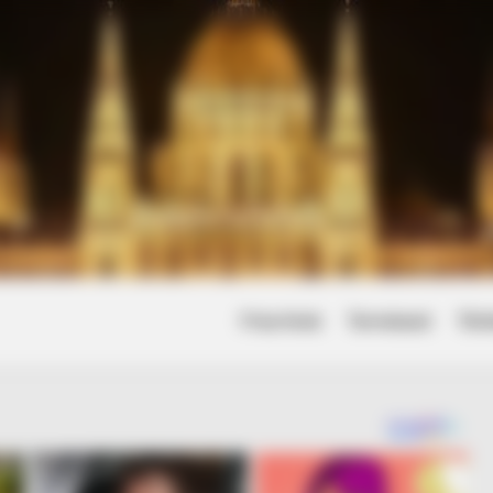
Friss hírek
Természet
Tört