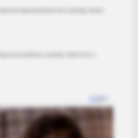
nyzati tapasztalatokra lesz szükség, hanem
BRAINBERRIES
BRAIN
ano
Hollywood's Inaccurate Portrayal of
The
Reality - Take a Look Inside!
The
ég kommunikációs vezetője, Siklós Erik is