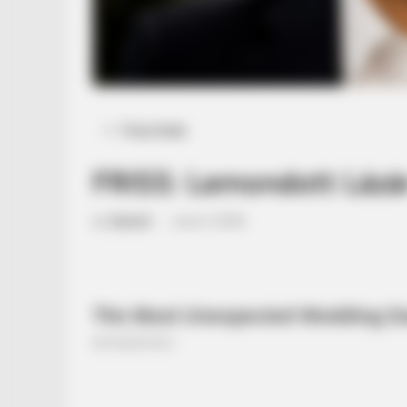
Posted
Friss hírek
in
FRISS: Lemondott Lázá
by
Szerző
•
June 2, 2026