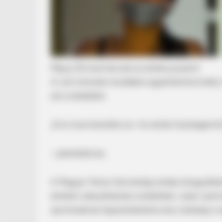
Május 29-ével távozik az elnöki posztról
A volt miniszter levelében egyértelművé tette, 
ezt a küldetést.
BRAINBERRIES
Meet The 6 Legendary Child Actor
„Erre most kerülhet sor. Az elnöki tisztségem
Criminals
– jelentette be.
A Magyar Tenisz Szövetség rendes közgyűlését
elnököt választhatnak a küldöttek. Lázár szer
sportszakmai tapasztalatokra lesz szükség a s