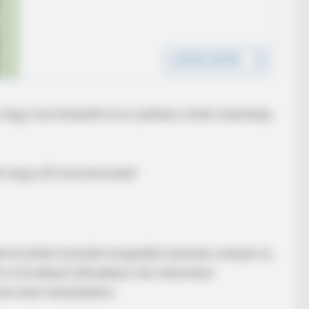
hogy most érkezett el az a pillanat, amikor lezárhatja
BRAINBERRIES
s Who Became Real Life
Tropes Hollywood Inven
ről május 29-ével lemondok”
Reality
 követően tisztújító közgyűlést tartanak, amelyen új
int a következő időszakban már elsősorban
zervezet irányításához.