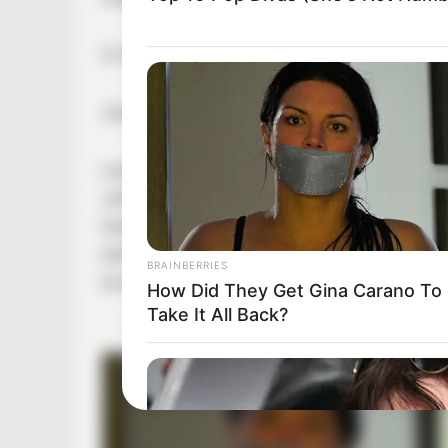
A levelében úgy fogalmazott:
„Kedves Sporttársak! Amit vállaltam, elvégez
Lázár szerint a Magyar Tenisz Szövetség jogi, 
változásokon ment keresztül az elmúlt időszakb
feladatot, valójában nem klasszikus sportveze
élére. Már akkor az volt a célja, hogy a probl
BRAINBERRIES
következő időszak kihívásaira a legalkalmasab
How Did They Get Gina Carano To
Take It All Back?