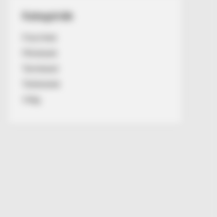
Kategóriák
Friss hírek
Művészek
Természet
Történetek
Világ