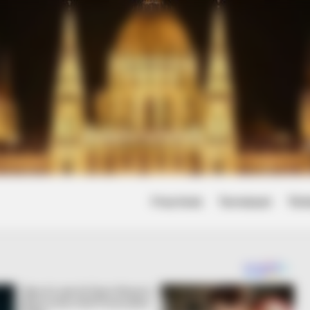
Friss hírek
Természet
Tört