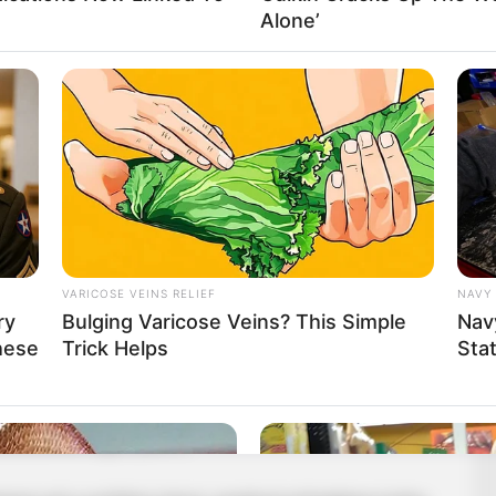
Alone’
vedett a XVI. kerületben Szabó Alexandrától, és az
Most a fővárosi szervezet élén kap új politikai
ytatja
ártvezetésből nem okozott nagy meglepetést. A Fidesz
us az országgyűlési munkájára koncentrál a
VARICOSE VEINS RELIEF
NAVY 
ry
Bulging Varicose Veins? This Simple
Nav
hese
Trick Helps
Stat
legismertebb fővárosi arca volt, különösen budapesti
yakran. Távozása ezért nemcsak személyi változás,
ődésének egyik jele is.