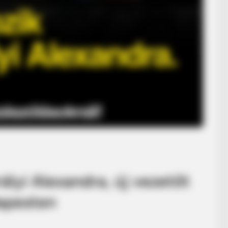
ályi Alexandra, új vezetőt
dapesten