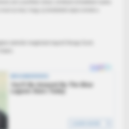
resi azt a politikai irányt, amellyel erősebben tudna
 most az lesz, hogy új lendületet adjon ennek a
ben alelnöki megbízást kapott Renge Zsolt,
 Ádám.
THE BUSINESS LEADS
ave To See It
Walmart Cameras Captur
e