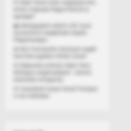
🚨 Orbán Viktort óriási meglepetés érte,
amikor megtudta Magyar Péterről az
igazságot!
🌊 Aláírásgyűjtést indított a DK: dunai
duzzasztómű megépítését sürgetik
Magyarországon
🔥 Nem finomkodott: keményen reagált
Dúró Dóra ügyében Felföldi József!
🚨 Döbbenetes történet Orbán Viktor
állítólagos megtámadásáról – különös
részleteket emlegetnek
🚨 Visszatérhet Sulyok Tamás? Mutatjuk,
mi áll a háttérben