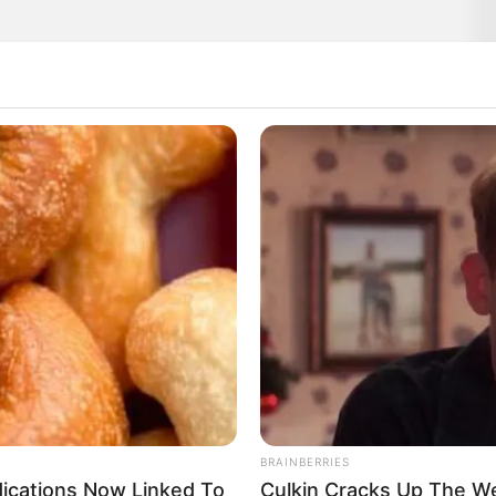
BRAINBERRIES
dications Now Linked To
Culkin Cracks Up The W