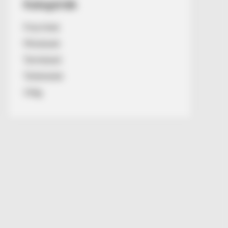
Kategóriák
Friss hírek
Művészek
Természet
Történetek
Világ