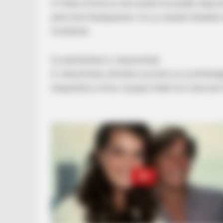
A Fidesz fővárosi szervezete hosszabb ideje ke
jelen lenni Budapesten. Az új vezetés feladata
munkának.
Új alelnököket is választottak
A választmány döntése nyomán az új elnökség
Szepesfalvy Anna, Gyepes Ádám és Lehoczki
MFH
Inside Willie Nelson's Home—You H
HABERION
Colorado Elk's Surprising Respons
After Being Freed From Tire