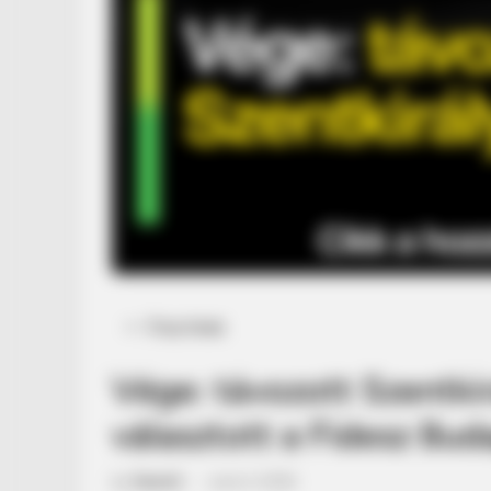
Posted
Friss hírek
in
Vége: távozott Szentkir
választott a Fidesz Bu
by
Szerző
•
June 2, 2026