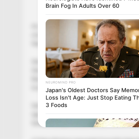
Brain Fog In Adults Over 60
Az utóbbi választáson azonban vereséget szen
országos listáról sem jutott be a parlamentbe. 
feladatot.
Szentkirályi Alexandra az Országgyűlésben fol
Szentkirályi Alexandra távozása a fővárosi p
Budapest már korábban jelezte, hogy a politik
NEUROMIND PRO
továbbiakban.
Japan's Oldest Doctors Say Memo
Loss Isn't Age: Just Stop Eating T
3 Foods
Szentkirályi az elmúlt években a Fidesz egyik 
ügyekben és kampányhelyzetekben szerepelt g
hanem a budapesti jobboldali politika átrendez