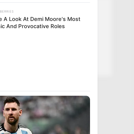
Kategóriák
BERRIES
e A Look At Demi Moore's Most
Friss hírek
nic And Provocative Roles
Művészek
Természet
Történetek
Világ