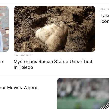
BRAIN
Tak
Ico
BRAINBERRIES
ve
Mysterious Roman Statue Unearthed
In Toledo
rror Movies Where