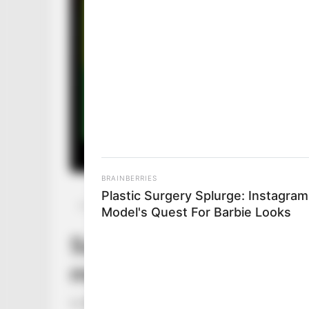
BRAINBERRIES
Plastic Surgery Splurge: Instagram
Posted
Friss hírek
Model's Quest For Barbie Looks
in
Sulyok Tamás alkotmány
megkezdődik az eltávol
by
Szerző
•
May 18, 2026