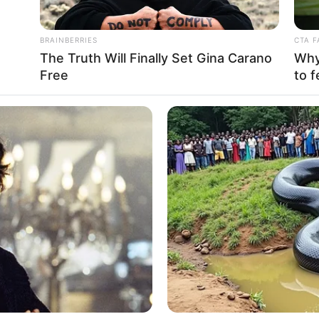
BRAINBERRIES
CTA F
The Truth Will Finally Set Gina Carano
Why 
Free
to f