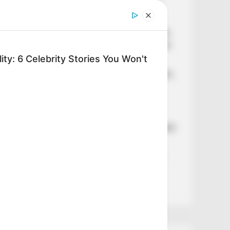
🌧️ Megérkezett az eső – több helyen
felfrissülhet a levegő
„A magyar emberek nem széthúznak.
A magyarok összefognak.” – erős üzenet
érkezett
ty: 6 Celebrity Stories You Won't
💔 „Az én csodás nagymamám története,
akivel elbánt az egészségügy” –
megrendítő történet
🚨 Szemtanúk szerint az autó szinte
fékezés nélkül hajtott a vízbe – pillanatok
alatt eltűnt
⚖️ Filep Dávid büntetőfeljelentést tett
Magyarország miniszterelnökével
szemben