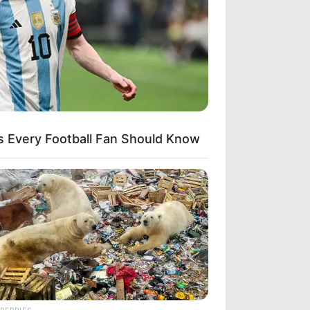
s Every Football Fan Should Know
BERRIES