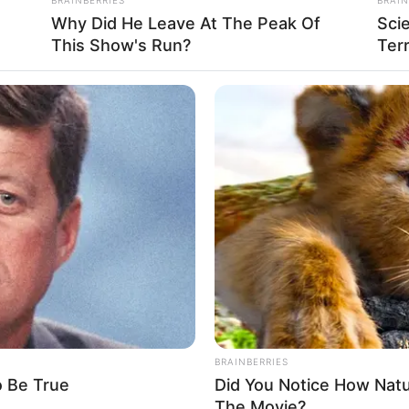
Why Did He Leave At The Peak Of
Sci
This Show's Run?
Terr
BRAINBERRIES
o Be True
Did You Notice How Nat
The Movie?