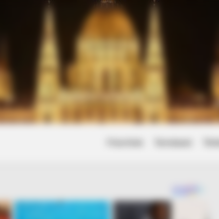
tars Look
Friss hírek
Természet
Tört