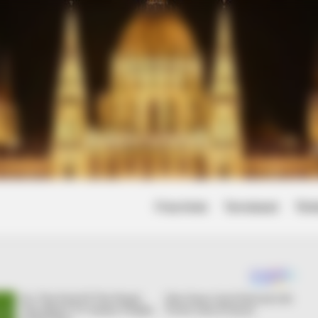
Friss hírek
Természet
Tört