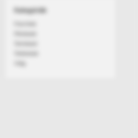
Kategóriák
Friss hírek
Művészek
Természet
Történetek
Világ