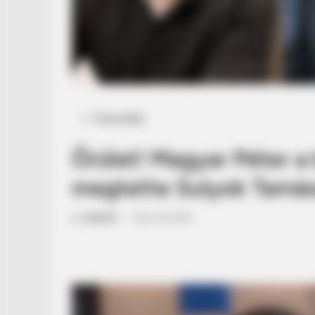
Posted
Friss hírek
in
Őrület! Magyar Péter a 
megtette Sulyok Tamás
by
Szerző
•
May 18, 2026