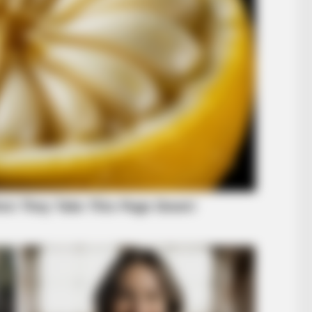
NEUROMIND PRO
w 100
Japan's Oldest Doctors 
Stop Drinking These 3 
TIPS AND TRICKS
Woman Lives In Garage - Don't Judge
Until You Peek Inside