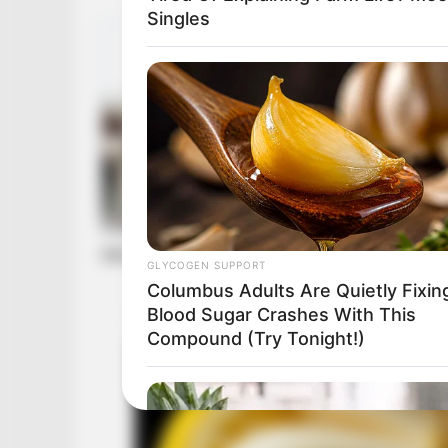
Singles
Azt mondta, távozzon emelt fővel a köztársa
GLYCOGEN SUPPORT
Columbus Adults Are Quietly Fixin
Blood Sugar Crashes With This
Compound (Try Tonight!)