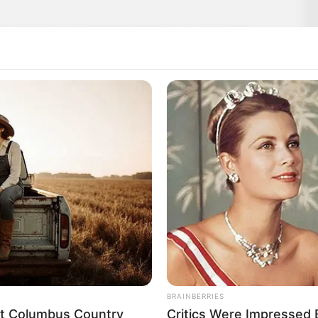
t a hatalom szolgálatába állítani a kormányfői
 mulandó.
elmúlt rendszer politikai kiszolgálói voltak, hogy
g maguktól a pozíciójukról. Kezdje a sort Sulyok
elnöknek két év után először ma sikerült a
BRAINBERRIES
eet Columbus Country
Critics Were Impressed