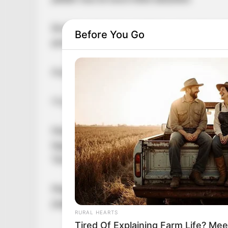
De látta azt is: hogyan lehet a nemzet helyet
Before You Go
pozíciót.
A pozíció figyelmeztetés is, hogy a hatalom
Magyar Péter elemzés
Felszólítom azon intézményvezetőket, akik az 
legyenek bátrak, és mondjanak le május 31-éi
Tamás! – jelentette ki
Magyar Péter, kiemelve, hogy a köztársasági 
jogállamiságért aggódnia.
RURAL HEARTS
Tired Of Explaining Farm Life? M