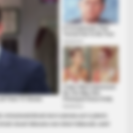
 miniszterelnöknek lenni számára azt is jelenti,
ntall József áldozata nem lehet hiábavaló, ezért