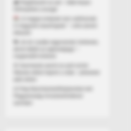
🌧️ Megérkezett az eső – több helyen
felfrissülhet a levegő
„A magyar emberek nem széthúznak.
A magyarok összefognak.” – erős üzenet
érkezett
💔 „Az én csodás nagymamám története,
akivel elbánt az egészségügy” –
megrendítő történet
🚨 Szemtanúk szerint az autó szinte
fékezés nélkül hajtott a vízbe – pillanatok
alatt eltűnt
⚖️ Filep Dávid büntetőfeljelentést tett
Magyarország miniszterelnökével
szemben