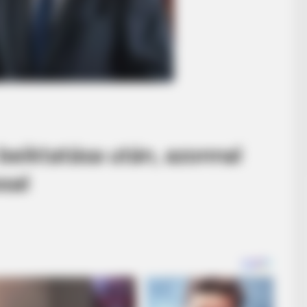
beiktatása után, azonnal
sal