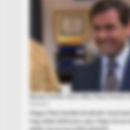
Magyar Péter beszéde következik. Azzal kezdi,
hogy elődei, Batthyány Lajos, Nagy Imre és A
példát vesz és tanul tőlük alázatból.