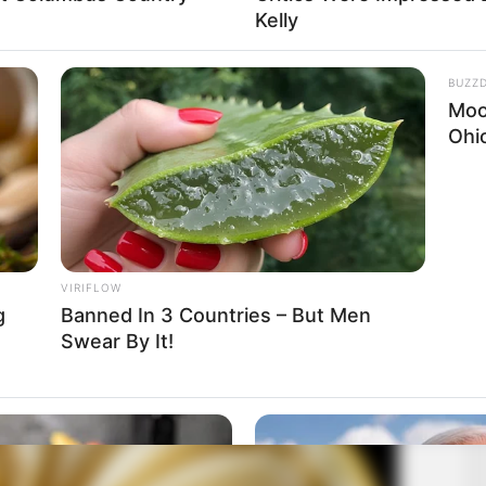
Kelly
BUZZ
Moo
Ohi
sági elnök, ameddig még lehet
VIRIFLOW
g
Banned In 3 Countries – But Men
Swear By It!