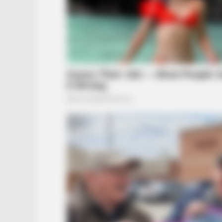
VIRIFLOW
Urologists: This 3-Minute Bedtime
Ritual Works While You Sleep