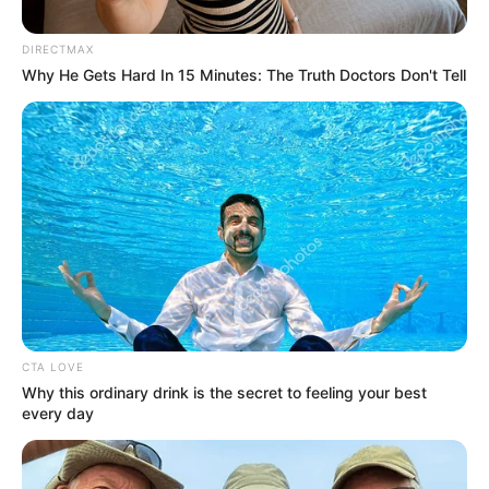
DIRECTMAX
Why He Gets Hard In 15 Minutes: The Truth Doctors Don't Tell
CTA LOVE
Why this ordinary drink is the secret to feeling your best
every day
Posted
Friss hírek
in
Mégis megtette! Most jött a