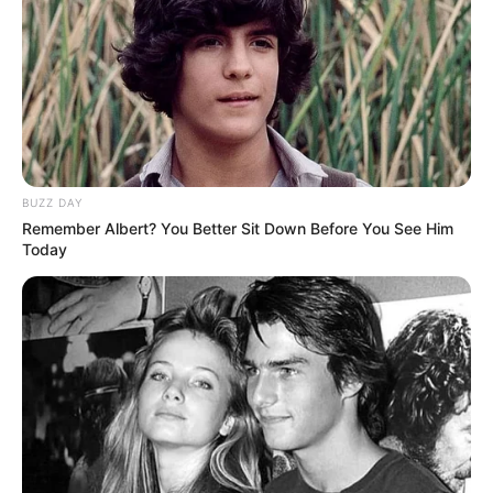
feltűnő, hogy 2025-ben 689 kegyelmi beadvány
érkezett Sulyok Tamáshoz, és ezek közül négy
esetben született kedvező döntés. Vagyis tavaly
sem volt gyakori az elnöki kegyelem, de az idei
teljes elutasítás még ehhez képest is keményebb
irányt jelez. A Sándor-palota ugyan statisztikai
BUZZ DAY
adatokat közöl, de az egyes ügyek részletei nem
Remember Albert? You Better Sit Down Before You See Him
nyilvánosak, így nem derül ki, pontosan milyen
Today
esetekben kértek kegyelmet az érintettek.