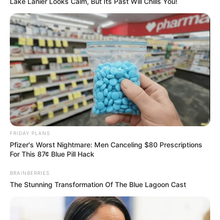
Lake Lanier Looks Calm, But Its Past Will Chills You!
FRIDAY PLANS
Pfizer's Worst Nightmare: Men Canceling $80 Prescriptions
For This 87¢ Blue Pill Hack
BRAINBERRIES
The Stunning Transformation Of The Blue Lagoon Cast