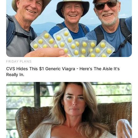
rendkívüli hír Sulyok Tamásról!
by
Szerző
•
May 18, 2026
FRIDAY PLANS
CVS Hides This $1 Generic Viagra - Here's The Aisle It's
Really In.