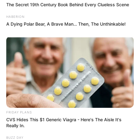
The Secret 19th Century Book Behind Every Clueless Scene
HABERION
A Dying Polar Bear, A Brave Man… Then, The Unthinkable!
FRIDAY PLANS
CVS Hides This $1 Generic Viagra - Here's The Aisle It's
Really In.
BUZZ DAY