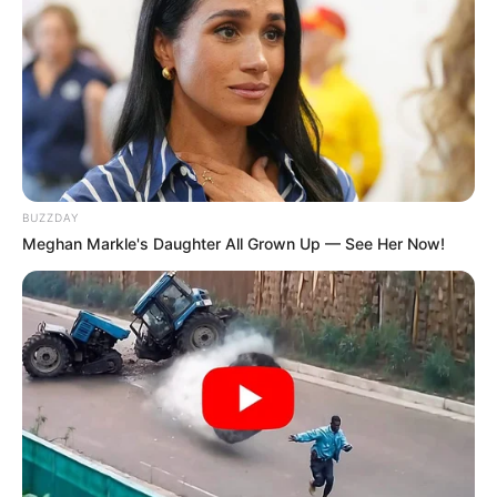
BUZZDAY
Meghan Markle's Daughter All Grown Up — See Her Now!