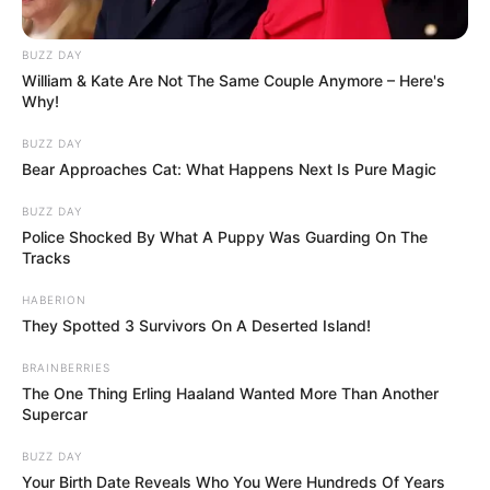
BUZZ DAY
William & Kate Are Not The Same Couple Anymore – Here's
Why!
BUZZ DAY
Bear Approaches Cat: What Happens Next Is Pure Magic
BUZZ DAY
Police Shocked By What A Puppy Was Guarding On The
Tracks
HABERION
They Spotted 3 Survivors On A Deserted Island!
BRAINBERRIES
The One Thing Erling Haaland Wanted More Than Another
Supercar
BUZZ DAY
Your Birth Date Reveals Who You Were Hundreds Of Years