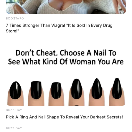
BOOSTARO
7 Times Stronger Than Viagra! "It Is Sold In Every Drug
Store!"
Megtette! Most jött a rendkívüli hír Sulyok
Tamásról!
BUZZ DAY
Pick A Ring And Nail Shape To Reveal Your Darkest Secrets!
Sulyok Tamás idén egyetlen kegyelmi kérvényt sem
fogadott el
BUZZ DAY