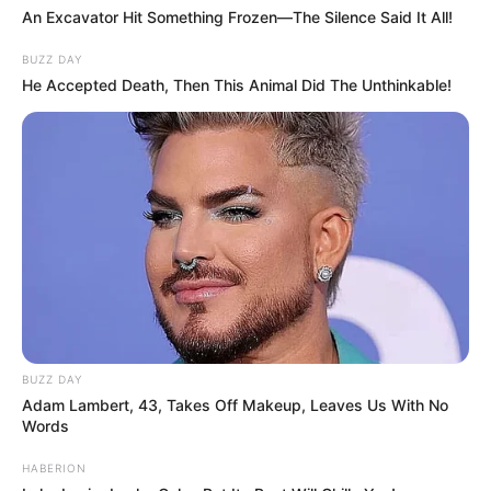
An Excavator Hit Something Frozen—The Silence Said It All!
BUZZ DAY
He Accepted Death, Then This Animal Did The Unthinkable!
BUZZ DAY
Adam Lambert, 43, Takes Off Makeup, Leaves Us With No
Words
HABERION