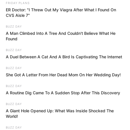
FRIDAY PLANS
ER Doctor: "I Threw Out My Viagra After What I Found On
CVS Aisle 7"
BUZZ DAY
A Man Climbed Into A Tree And Couldn't Believe What He
Found
BUZZ DAY
A Duel Between A Cat And A Bird Is Captivating The Internet
BUZZ DAY
She Got A Letter From Her Dead Mom On Her Wedding Day!
BUZZ DAY
A Routine Dig Came To A Sudden Stop After This Discovery
BUZZ DAY
A Giant Hole Opened Up: What Was Inside Shocked The
World!
BUZZ DAY