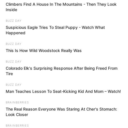
Climbers Find A House In The Mountains - Then They Look
Inside
BUZZ DAY
Suspicious Eagle Tries To Steal Puppy - Watch What
Happened
BUZZ DAY
This Is How Wild Woodstock Really Was
BUZZ DAY
Colorado Elk's Surprising Response After Being Freed From
Tire
BUZZ DAY
Man Teaches Lesson To Seat-Kicking Kid And Mom – Watch!
BRAINBERRIES
The Real Reason Everyone Was Staring At Cher's Stomach:
Look Closer
BRAINBERRIES