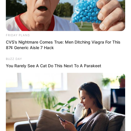
FRIDAY PLANS
CVS’s Nightmare Comes True: Men Ditching Viagra For This
87¢ Generic Aisle 7 Hack
BUZZ DAY
You Rarely See A Cat Do This Next To A Parakeet