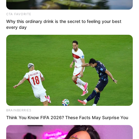
CTA FAVORITE
Why this ordinary drink is the secret to feeling your best
every day
Posted
Friss hírek
in
Győzike kiborult, hogy barátnője
BRAINBERRIES
van a 71 éves, özvegy apjának:
Think You Know FIFA 2026? These Facts May Surprise You
„Szégyellje magát!”