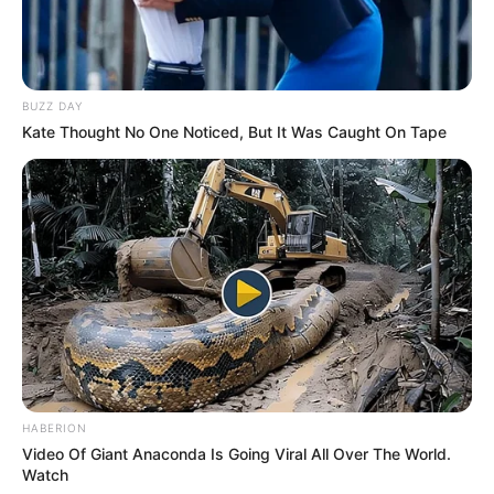
BUZZ DAY
Kate Thought No One Noticed, But It Was Caught On Tape
HABERION
Video Of Giant Anaconda Is Going Viral All Over The World.
Watch