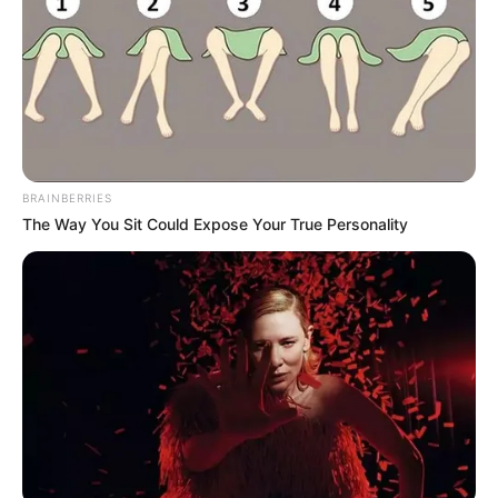
magát! Az én anyámból csak egy volt, az én
anyámnak az emlékét végig kellett volna tisztelnie.
Nem az, hogy wellness-hotelekben mutogatom,
hogy nekem barátnőm van” – fakadt ki a Tények
Pluszban.
BRAINBERRIES
Öccsének, Gáspár Zsoltinak erről más a
The Way You Sit Could Expose Your True Personality
véleménye. Ő kiáll az édesapja és újdonsült párja
mellett. “Édesapánk igenis egy hagyománytisztelő
ember, aki egy életen át, rajongva szerette az
édesanyánkat. (…) Soha nem fogja őt elfelejteni és
soha, senki nem helyettesítheti őt a szívében. Ezt
Győző is pontosan tudja” – magyarázta a Borsnak
Zsolti gazda, aki szerint csak mert egy hagyomány
évszázados, az nem feltétlenül jó, vagy követendő
a 21. században is.