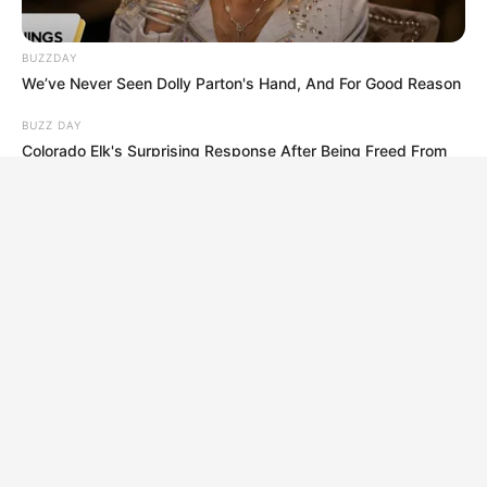
BUZZDAY
We’ve Never Seen Dolly Parton's Hand, And For Good Reason
BUZZ DAY
Colorado Elk's Surprising Response After Being Freed From
Tire
BUZZDAY