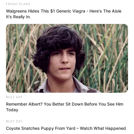
FRIDAY PLANS
Walgreens Hides This $1 Generic Viagra - Here's The Aisle
It's Really In.
BUZZ DAY
Remember Albert? You Better Sit Down Before You See Him
Today
BUZZ DAY
Coyote Snatches Puppy From Yard – Watch What Happened