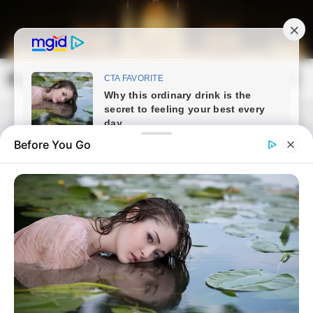
Skip
to
content
Magyarország Kincsei
Mai
Open
Men
Search
Before You Go