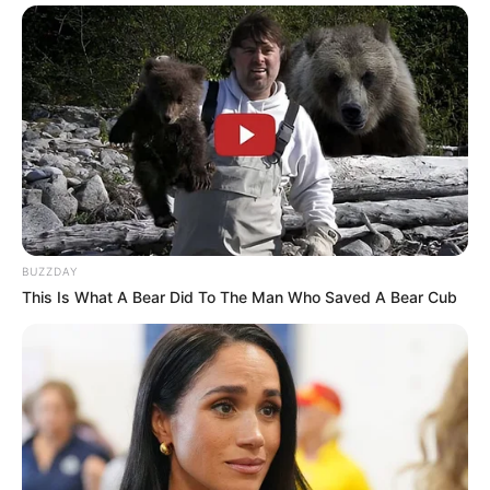
BUZZDAY
This Is What A Bear Did To The Man Who Saved A Bear Cub