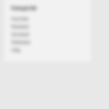
Kategóriák
Friss hírek
Művészek
Természet
Történetek
Világ