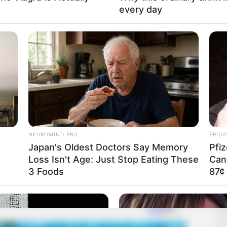
every day
 projektre azért elszórtak 14 milliárd forint
a haverok pénzelése évekig. Többek közt Kocsis Máté
hazugság kommandó egyik irányítója, Kovács István
NEUROMIND PRO
FRIDA
Japan's Oldest Doctors Say Memory
Pfi
Loss Isn't Age: Just Stop Eating These
Can
3 Foods
87¢ 