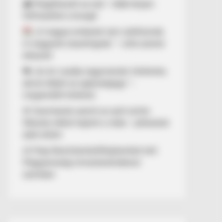
🌧️ Megérkezett az eső – több helyen
felfrissülhet a levegő
„A magyar emberek nem széthúznak.
A magyarok összefognak.” – erős üzenet
érkezett
💔 „Az én csodás nagymamám története,
akivel elbánt az egészségügy” –
megrendítő történet
🚨 Szemtanúk szerint az autó szinte
fékezés nélkül hajtott a vízbe – pillanatok
alatt eltűnt
⚖️ Filep Dávid büntetőfeljelentést tett
Magyarország miniszterelnökével
szemben