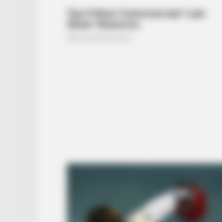
BUZZ DAY
Remember Albert? You Better Sit
Down Before You See Him Today