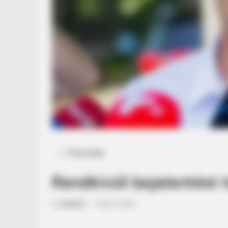
Posted
Friss hírek
in
Rendkívüli bejelentést t
by
Szerző
•
May 9, 2026