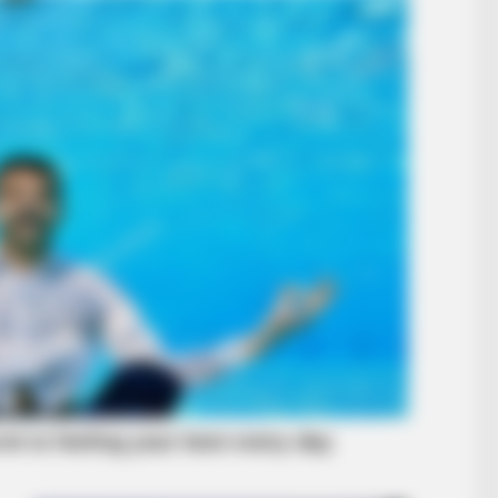
HABERION
u'll Easily Recognize
Nicole Kidman Finally A
RADAR MEDIA
Suddenly, The Lawn Shakes Like A
Trampoline—Then It Bursts Open