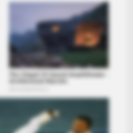
BUZZ 
The
See