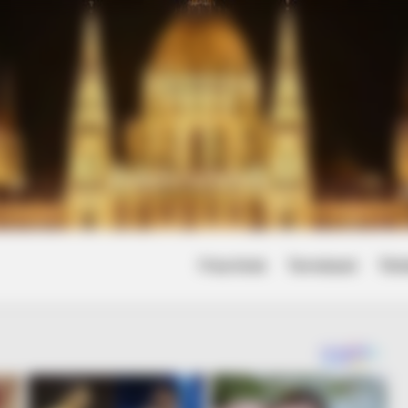
Friss hírek
Természet
Tört