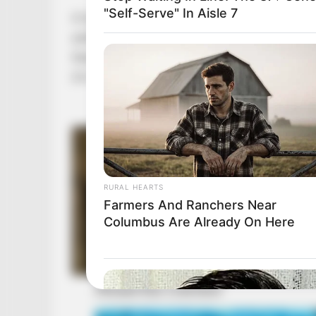
"Self-Serve" In Aisle 7
A kórházból természetesen semmi nem lett, de a
adófizetői pénzt. Telekvásárlás, tervezés és 
felesége kapott 36 milliót, míg a megafonos 
24 milliót.
RURAL HEARTS
Farmers And Ranchers Near
Columbus Are Already On Here