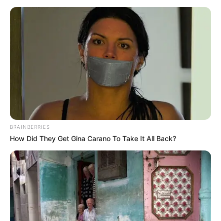
történt – vallotta be az édesapa. – A család most
azzal küzd, hogy hazaszállítsák a testvérek földi
maradványait, hogy méltó módon búcsúzhassanak
el tőlük. A Huszti nővérek egyik közeli barátja, Vida
Anita adománygyűjtést indított, amely során több
mint 5000 font (2,4 millió forint) gyűlt össze, hogy
segítsék a családot a temetési és egyéb költségek
fedezésében.
BRAINBERRIES
How Did They Get Gina Carano To Take It All Back?