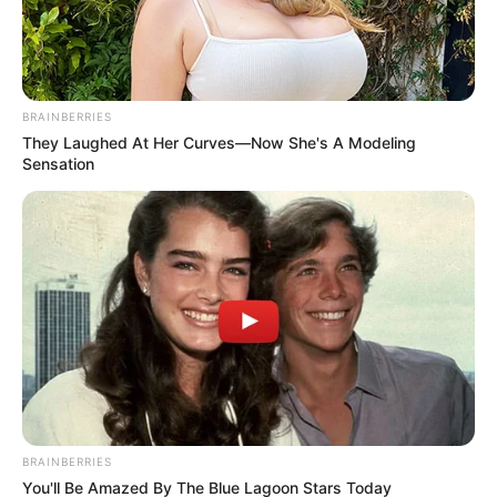
BRAINBERRIES
They Laughed At Her Curves—Now She's A Modeling
Sensation
A 32 éves Huszti ikrek eltűnése és tragikus halála
mélyen megrázta a családot és a közösséget. Az
édesapa, Huszti Miklós, szívszorító nyilatkozatban
osztotta meg fájdalmát. Mint mondta, fia
értesítette a szörnyű hírről, amikor azonosították
Henriettát egy angyalos tetoválás alapján. A 63
éves apuka a SZON hírportállal osztotta meg
gyászát: – A fiam felhívott délután háromnegyed
kettőkor, hogy valószínűleg Henikémet találták
BRAINBERRIES
meg.
You'll Be Amazed By The Blue Lagoon Stars Today