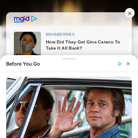
Skip
to
content
Magyarország Kincsei
Mai
Open
Men
Search
Before You Go