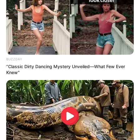
BUZZDAY
“Classic Dirty Dancing Mystery Unveiled—What Few Ever
Knew"