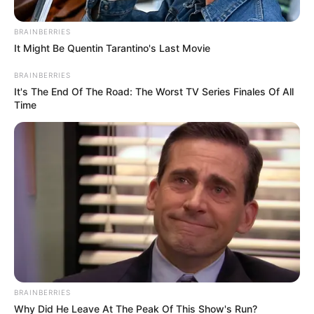
BRAINBERRIES
It Might Be Quentin Tarantino's Last Movie
BRAINBERRIES
It's The End Of The Road: The Worst TV Series Finales Of All
Time
Posted
Friss hírek
in
Gyász: Egy ország búcsúzik a
Huszti ikrektől
BRAINBERRIES
Why Did He Leave At The Peak Of This Show's Run?