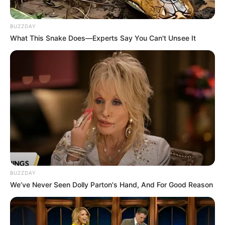
BUZZDAY
What This Snake Does—Experts Say You Can't Unsee It
BUZZDAY
We’ve Never Seen Dolly Parton's Hand, And For Good Reason