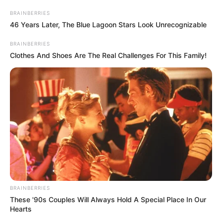
helyzetben. Tudjuk, hogy ez az esemény nagy
BRAINBERRIES
hatással volt nemcsak Aberdeenre, hanem sok más
46 Years Later, The Blue Lagoon Stars Look Unrecognizable
közösségre is, és hálásak vagyunk mindenkinek, aki
BRAINBERRIES
segített a nyomozásban. A gyászoló család
Clothes And Shoes Are The Real Challenges For This Family!
számára ez a veszteség feldolgozhatatlan, de a
közösség támogatása talán enyhítheti a fájdalmat,
amit most átélnek.
BRAINBERRIES
These '90s Couples Will Always Hold A Special Place In Our
Hearts