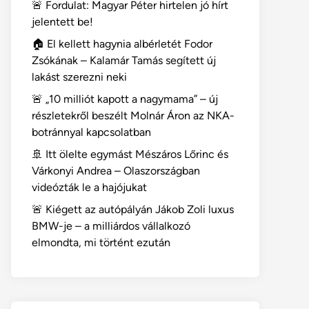
🚨 Fordulat: Magyar Péter hirtelen jó hírt
jelentett be!
🏠 El kellett hagynia albérletét Fodor
Zsókának – Kalamár Tamás segített új
lakást szerezni neki
🚨 „10 milliót kapott a nagymama” – új
részletekről beszélt Molnár Áron az NKA-
botránnyal kapcsolatban
🚢 Itt ölelte egymást Mészáros Lőrinc és
Várkonyi Andrea – Olaszországban
videózták le a hajójukat
🚨 Kiégett az autópályán Jákob Zoli luxus
BMW-je – a milliárdos vállalkozó
elmondta, mi történt ezután