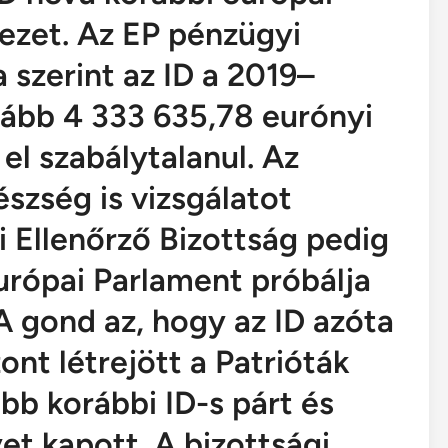
vezet. Az EP pénzügyi
 szerint az ID a 2019–
lább 4 333 635,78 eurónyi
 el szabálytalanul. Az
szség is vizsgálatot
i Ellenőrző Bizottság pedig
Európai Parlament próbálja
 A gond az, hogy az ID azóta
ont létrejött a Patrióták
bb korábbi ID-s párt és
yet kapott. A bizottsági