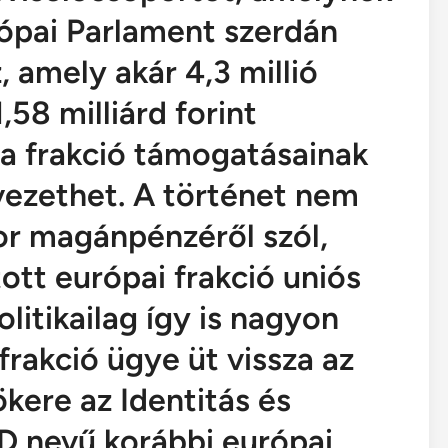
urópai Parlament szerdán
, amely akár 4,3 millió
,58 milliárd forint
 a frakció támogatásainak
vezethet. A történet nem
or magánpénzéről szól,
tott európai frakció uniós
olitikailag így is nagyon
frakció ügye üt vissza az
ökere az Identitás és
ID nevű korábbi európai