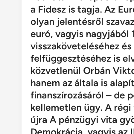
a Fidesz is tagja. Az E
olyan jelentésről szavaz
euró, vagyis nagyjából 1
visszaköveteléséhez és
felfüggesztéséhez is el
közvetlenül Orbán Vikt
hanem az általa is alapí
finanszírozásáról – de p
kellemetlen ügy. A régi 
újra A pénzügyi vita gy
Demokrácia, vagyis az 