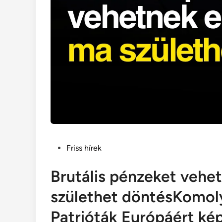
Posted
Friss hírek
in
Brutális pénzeket vehe
születhet döntésKomoly
Patrióták Európáért ké