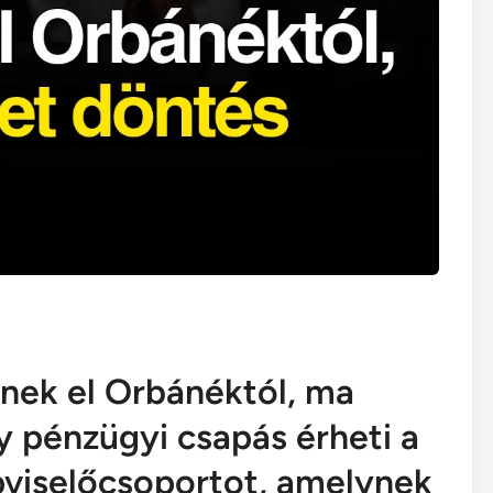
tnek el Orbánéktól, ma
 pénzügyi csapás érheti a
pviselőcsoportot, amelynek