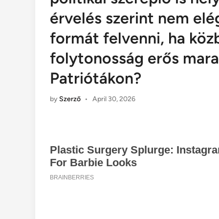
érvelés szerint nem elég
formát felvenni, ha közb
folytonosság erős mara
Patriótákon?
by
Szerző
•
April 30, 2026