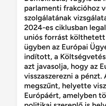
parlamenti frakcióhoz 
szolgálatának vizsgálata
2024-es ciklusban lega
uniós forrást költhetett
ügyben az Európai Ügyé
indított, a Költségvetés
azt javasolja, hogy az 
visszaszerezni a pénzt.
megszűnt, helyette visz
Európáért, amelyben tö
politikai szereplő is hel