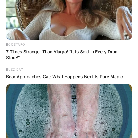
BOOSTARO
7 Times Stronger Than Viagra! "It Is Sold In Every Drug
Store!"
BUZZ DAY
Bear Approaches Cat: What Happens Next Is Pure Magic