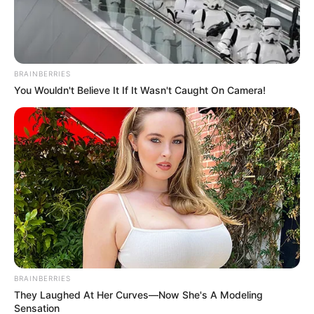
BRAINBERRIES
You Wouldn't Believe It If It Wasn't Caught On Camera!
BRAINBERRIES
They Laughed At Her Curves—Now She's A Modeling
Sensation