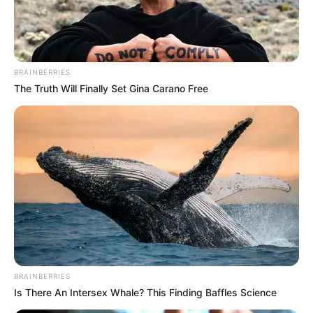
ezen védelmi mechanizmusok fenntartását.
A döntés hatása a mindennapokra
BRAINBERRIES
The Truth Will Finally Set Gina Carano Free
A három intézkedés – kamatstop, árrésstop és
kedvezményes üzemanyagárak – egyszerre több
érzékeny területet érint. A kamatstop a
hitelfelvevőknek nyújthat védelmet a
törlesztőrészletek emelkedése ellen, míg az
árrésstop a napi vásárlások költségeit enyhítheti.
Az üzemanyagokra vonatkozó kedvezmény pedig a
közlekedési kiadások növekedését igyekszik
mérsékelni.
BRAINBERRIES
Is There An Intersex Whale? This Finding Baffles Science
Ennek következtében a családi költségvetéstől a