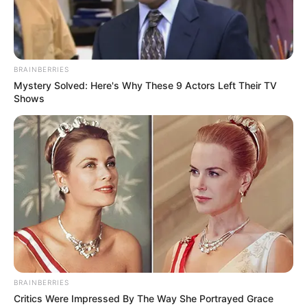
BRAINBERRIES
Mystery Solved: Here's Why These 9 Actors Left Their TV
Shows
A legújabb határozat egyértelmű üzenetet közvetít:
a kormány nem vonja vissza, hanem továbbra is
BRAINBERRIES
Critics Were Impressed By The Way She Portrayed Grace
fenntartja a korábban bevezetett