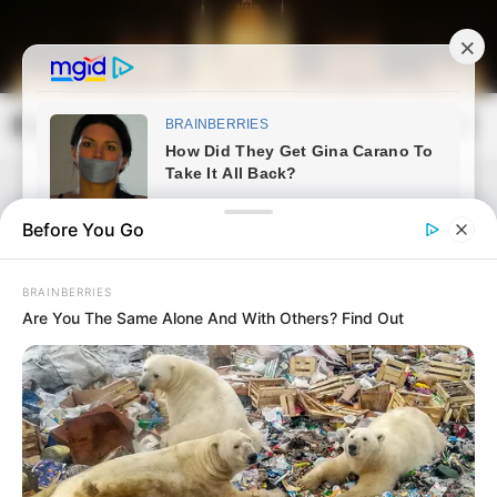
Skip
to
content
Magyarország Kincsei
Mai
Open
Men
Search
Before You Go
BRAINBERRIES
Are You The Same Alone And With Others? Find Out