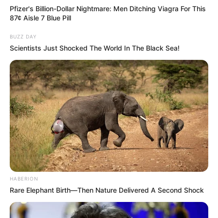
Pfizer's Billion-Dollar Nightmare: Men Ditching Viagra For This
87¢ Aisle 7 Blue Pill
BUZZ DAY
Scientists Just Shocked The World In The Black Sea!
HABERION
Rare Elephant Birth—Then Nature Delivered A Second Shock