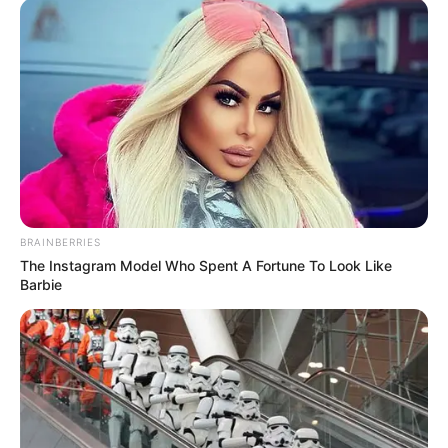
Posted
Friss hírek
in
Orbán Viktor aláírta: Sokan
várták hogy meglépje!
by
Szerző
•
April 30, 2026
BRAINBERRIES
The Instagram Model Who Spent A Fortune To Look Like
Barbie
Maradnak a legfontosabb
védőintézkedések