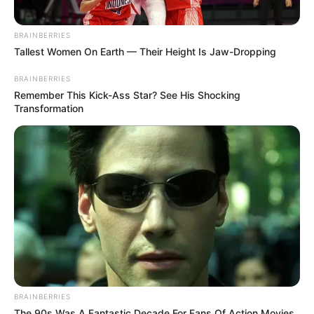
BRAINBERRIES
Tallest Women On Earth — Their Height Is Jaw-Dropping
BRAINBERRIES
Remember This Kick-Ass Star? See His Shocking
Transformation
BRAINBERRIES
The 90s Was A Fantastic Decade For Fans Of Action Movies