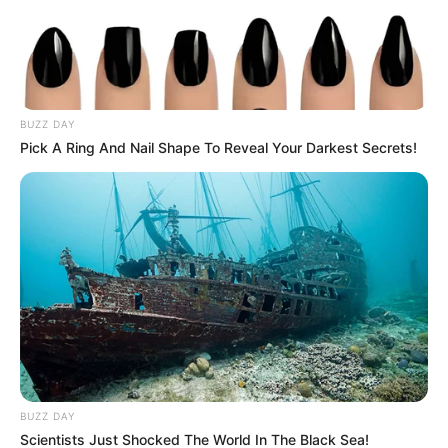
BUZZ DAY
Pick A Ring And Nail Shape To Reveal Your Darkest Secrets!
Gyászba borult a Kölcsey iskola: elhunyt
nyolcadikos diákjuk
BUZZ DAY
Scientists Just Shocked The World In The Black Sea!
Mély megrendüléssel közölte a fehérgyarmati