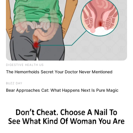
Posted
Friss hírek
in
Meghalt a Kölcsey iskola
nyolcadikos diákja Kun Áron
by
Szerző
•
April 29, 2026
DIGESTIVE HEALTH US
The Hemorrhoids Secret Your Doctor Never Mentioned
BUZZ DAY
Bear Approaches Cat: What Happens Next Is Pure Magic