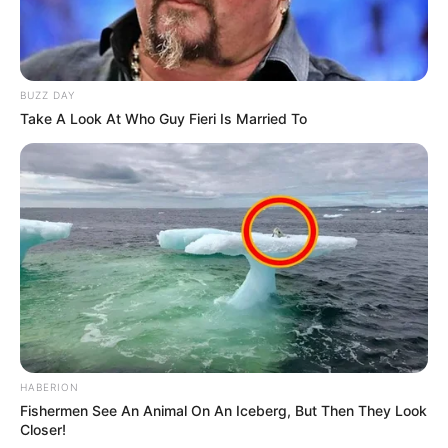
BUZZ DAY
Take A Look At Who Guy Fieri Is Married To
HABERION
Fishermen See An Animal On An Iceberg, But Then They Look
Closer!