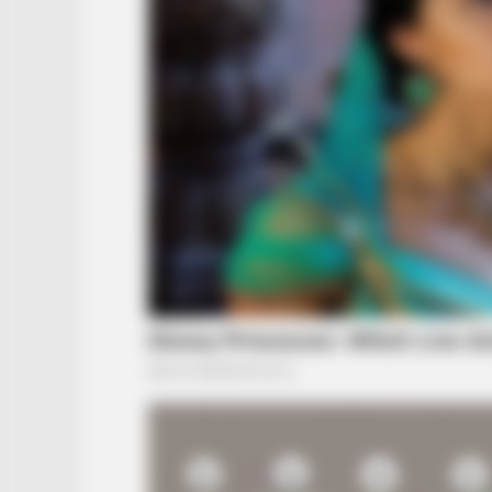
BRAINBERRIES
The Bodyguard's Hidden Bloopers
Revealed
BRAINBERRIES
The Insane True Stories Behind C
CTA LOVE