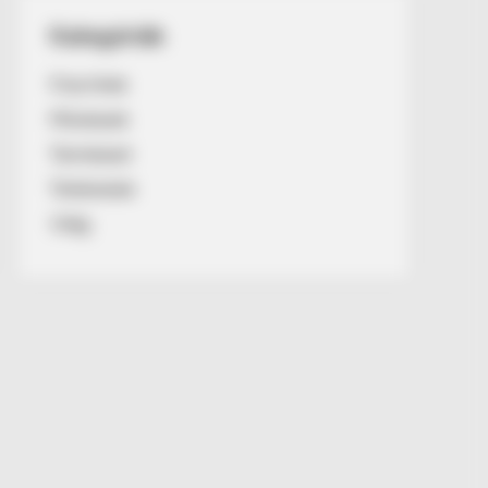
Kategóriák
Friss hírek
Művészek
Természet
Történetek
Világ