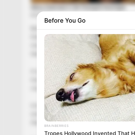
Before You Go
Börtönbe kerülhet Varga Judit volt férje? – E
Kiskorú veszélyeztetése és személyi szabadság
miután Varga Judit, volt igazságügyi miniszter
házasságáról és annak következményeiről.
A szerdán megjelent interjúban Varga Judit me
traumákat kellett átélnie ő és gyermekei a kapcs
visszhangot keltett a közéletben, és azonnali j
A közérdekű bejelentéseiről ismert Tényi Istv
ismeretlen tettes ellen, hivatkozva arra, hogy 
Alaptörvényben rögzített jogokat.
BRAINBERRIES
Tropes Hollywood Invented That H