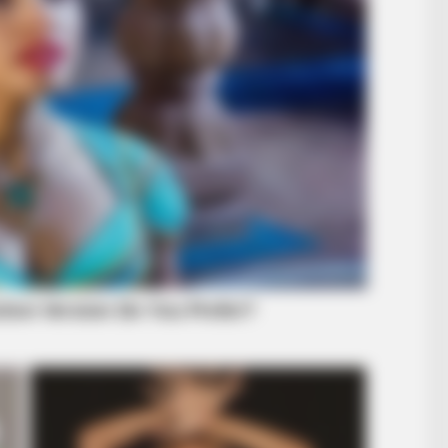
BRAINBERRIES
BRAIN
The Way You Sit Could Expose Your
Tar
True Personality
Wit
BRAINBERRIES
ameron's Biggest Films
She Took Her Love For 
CTA FAVORITE
CTA 