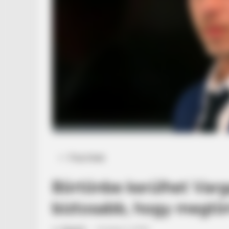
Posted
Friss hírek
in
Börtönbe kerülhet Varga
biztosabb, hogy megtör