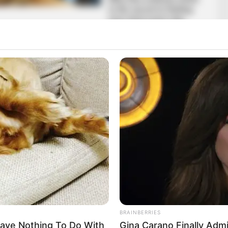
gyre biztosabb, hogy megtörténhet ⚖️
 megsértésének gyanúja miatt indult feljelentés,
 egy interjúban nyíltan beszélt a Magyar Péterrel való
grázó részleteket osztott meg arról, milyen
olat alatt, illetve a válás után is. A vallomás nagy
ogi lépésekhez vezetett.
án a Nemzeti Nyomozó Irodánál tett feljelentést
a leírt történtek súlyosan sértik a magyar
BRAINBERRIES
ave Nothing To Do With
Gina Carano Finally Adm