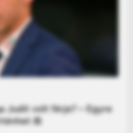
 Judit volt férje? – Egyre
ténhet ⚖️