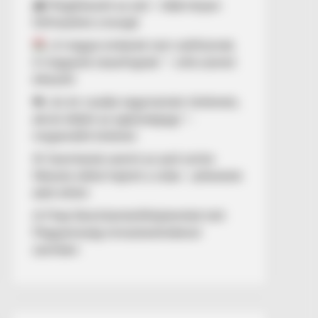
🌧️ Megérkezett az eső – több helyen
felfrissülhet a levegő
„A magyar emberek nem széthúznak.
A magyarok összefognak.” – erős üzenet
érkezett
💔 „Az én csodás nagymamám története,
akivel elbánt az egészségügy” –
megrendítő történet
🚨 Szemtanúk szerint az autó szinte
fékezés nélkül hajtott a vízbe – pillanatok
alatt eltűnt
⚖️ Filep Dávid büntetőfeljelentést tett
Magyarország miniszterelnökével
szemben