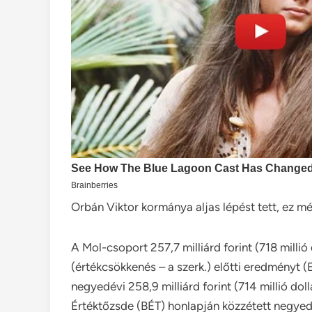
Orbán Viktor kormánya aljas lépést tett, ez még
A Mol-csoport 257,7 milliárd forint (718 millió 
(értékcsökkenés – a szerk.) előtti eredményt (
negyedévi 258,9 milliárd forint (714 millió do
Értéktőzsde (BÉT) honlapján közzétett negyed