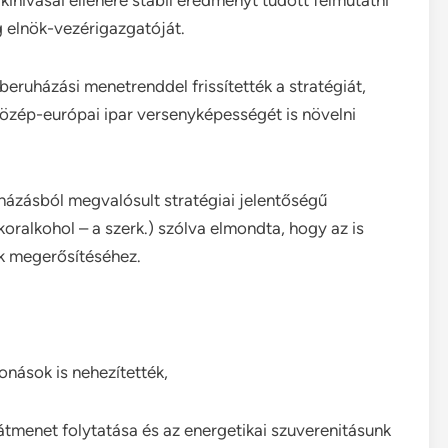
g elnök-vezérigazgatóját.
eruházási menetrenddel frissítették a stratégiát,
közép-európai ipar versenyképességét is növelni
uházásból megvalósult stratégiai jelentőségű
koralkohol – a szerk.) szólva elmondta, hogy az is
k megerősítéséhez.
onások is nehezítették,
átmenet folytatása és az energetikai szuverenitásunk