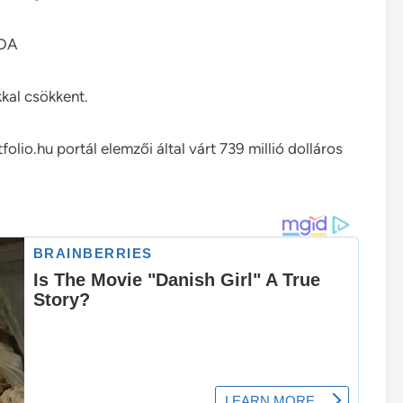
TDA
kkal csökkent.
io.hu portál elemzői által várt 739 millió dolláros