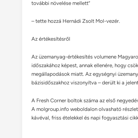
további növelése mellett”
– tette hozzá Hernádi Zsolt Mol-vezér.
Az értékesítésről
Az üzemanyag-értékesítés volumene Magyaror
időszakához képest, annak ellenére, hogy csök
megállapodások miatt. Az egységnyi üzemanya
bázisidőszakhoz viszonyítva – derült ki a jelen
A Fresh Corner boltok száma az első negyedév
A molgroup.info weboldalon olvasható részle
kávéval, friss ételekkel és napi fogyasztási cik