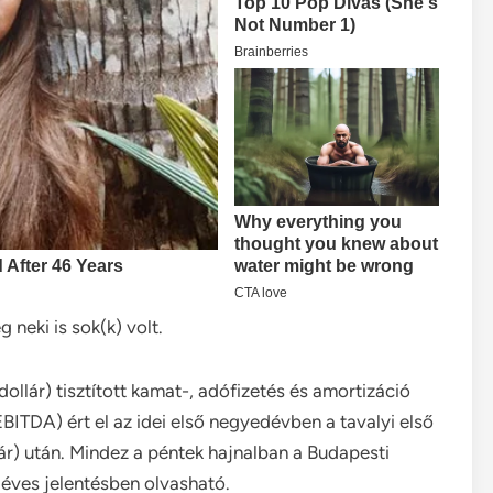
 neki is sok(k) volt.
dollár) tisztított kamat-, adófizetés és amortizáció
EBITDA) ért el az idei első negyedévben a tavalyi első
llár) után. Mindez a péntek hajnalban a Budapesti
éves jelentésben olvasható.