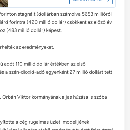
forinton stagnált (dollárban számolva 5653 millióról
iárd forintra (420 millió dollár) csökkent az előző év
oz (483 millió dollár) képest.
erhelték az eredményeket.
 adót 110 millió dollár értékben az első
 a szén-dioxid-adó egyenként 27 millió dollárt tett
. Orbán Viktor kormányának aljas húzása is szóba
ította a cég rugalmas üzleti modelljének
kihívásai ellenére stabil eredményt tudott felmutatni