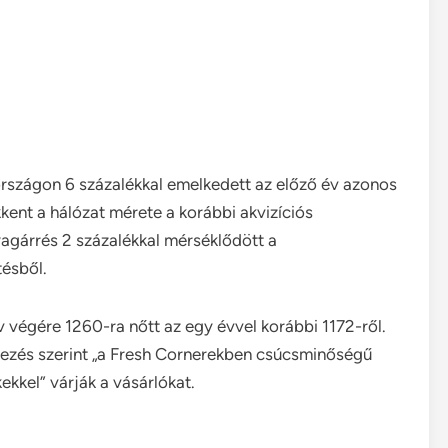
szágon 6 százalékkal emelkedett az előző év azonos
kent a hálózat mérete a korábbi akvizíciós
gárrés 2 százalékkal mérséklődött a
tésből.
 végére 1260-ra nőtt az egy évvel korábbi 1172-ről.
tezés szerint „a Fresh Cornerekben csúcsminőségű
kekkel” várják a vásárlókat.