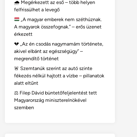
🌧️ Megérkezett az eső – több helyen
felfrissülhet a levegő
„A magyar emberek nem széthúznak.
A magyarok összefognak.” – erős üzenet
érkezett
💔 „Az én csodás nagymamám története,
akivel elbánt az egészségügy” –
megrendítő történet
🚨 Szemtanúk szerint az autó szinte
fékezés nélkül hajtott a vízbe – pillanatok
alatt eltűnt
⚖️ Filep Dávid büntetőfeljelentést tett
Magyarország miniszterelnökével
szemben