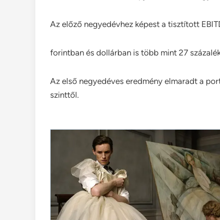
Az előző negyedévhez képest a tisztított EBI
forintban és dollárban is több mint 27 százalé
Az első negyedéves eredmény elmaradt a portfol
szinttől.