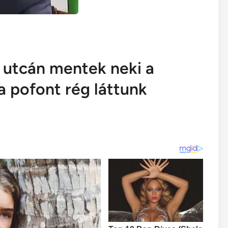
t utcán mentek neki a
a pofont rég láttunk