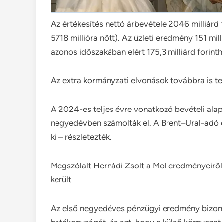
Az értékesítés nettó árbevétele 2046 milliárd 
5718 millióra nőtt). Az üzleti eredmény 151 mill
azonos időszakában elért 175,3 milliárd forinth
Az extra kormányzati elvonások továbbra is t
A 2024-es teljes évre vonatkozó bevételi alapú
negyedévben számolták el. A Brent–Ural-adó és
ki – részletezték.
Megszólalt Hernádi Zsolt a Mol eredményeiről
került
Az első negyedéves pénzügyi eredmény bizony
hatékonyságát, és azt, hogy a külső környezet 