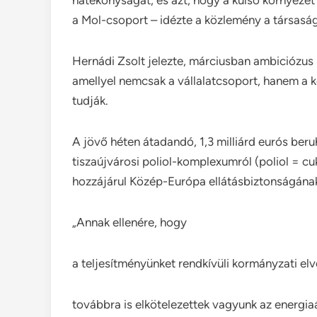
a Mol-csoport – idézte a közlemény a társasá
Hernádi Zsolt jelezte, márciusban ambiciózus b
amellyel nemcsak a vállalatcsoport, hanem a 
tudják.
A jövő héten átadandó, 1,3 milliárd eurós ber
tiszaújvárosi poliol-komplexumról (poliol = cu
hozzájárul Közép-Európa ellátásbiztonságána
„Annak ellenére, hogy
a teljesítményünket rendkívüli kormányzati elv
továbbra is elkötelezettek vagyunk az energia