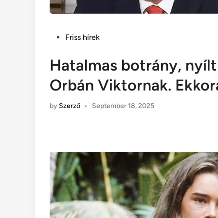
Posted
Friss hírek
in
Hatalmas botrány, nyíl
Orbán Viktornak. Ekkor
by
Szerző
•
September 18, 2025