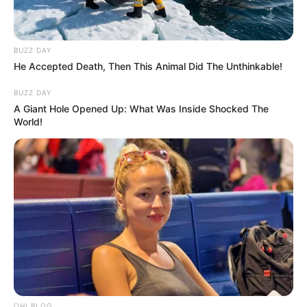
BUZZ DAY
He Accepted Death, Then This Animal Did The Unthinkable!
BUZZ DAY
A Giant Hole Opened Up: What Was Inside Shocked The
World!
OHI BLOG