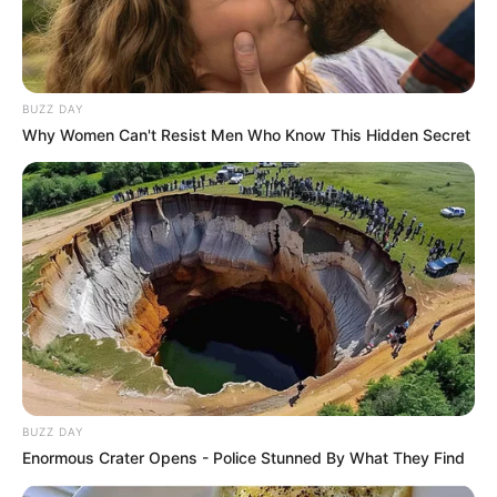
BUZZ DAY
Why Women Can't Resist Men Who Know This Hidden Secret
BUZZ DAY
Enormous Crater Opens - Police Stunned By What They Find