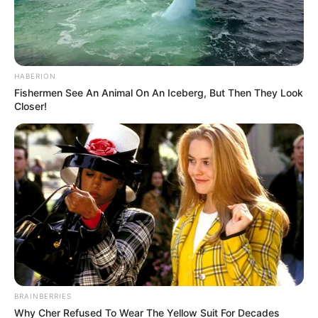
ByeAlex hozzátette, hogy a kifizetett honoráriumot
nem tartja meg:
“a hamarosan beérkező összegből az ő gázsiját a
Heim Pál Gyermekkórház Fejlesztéséért
HABERION
Fishermen See An Animal On An Iceberg, But Then They Look
Alapítványnak ajánlja fel, mert nem fogad el olyan
Closer!
munkáért pénzt, amit nem végzett el.”
BRAINBERRIES
Why Cher Refused To Wear The Yellow Suit For Decades