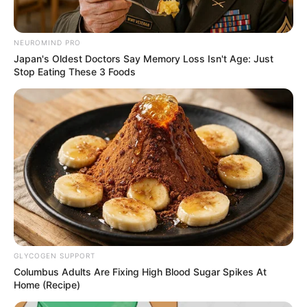
NEUROMIND PRO
Japan's Oldest Doctors Say Memory Loss Isn't Age: Just
Stop Eating These 3 Foods
GLYCOGEN SUPPORT
Columbus Adults Are Fixing High Blood Sugar Spikes At
Home (Recipe)
Molnár Áron bojkottot hirdetett, ByeAlex kemény