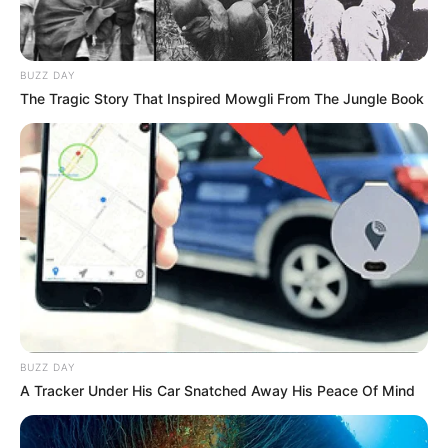
BUZZ DAY
The Tragic Story That Inspired Mowgli From The Jungle Book
BUZZ DAY
A Tracker Under His Car Snatched Away His Peace Of Mind