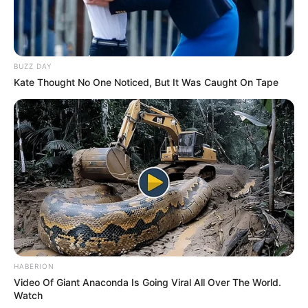
BUZZ DAY
Kate Thought No One Noticed, But It Was Caught On Tape
HABERION
Video Of Giant Anaconda Is Going Viral All Over The World.
Watch