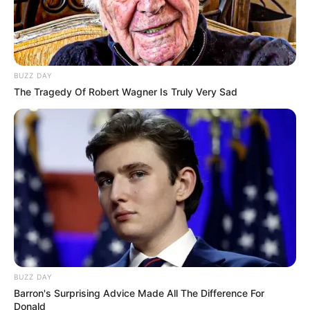
„Drága véreim! Gondolom, mostanra már mindenki
hallotta, hogy egy augusztus 20-i koncertünket
meg nem indokolt okokból kifolyólag lemondták. A
lemondás ideje erősen egybecseng az »Az én
BUZZ DAY
országom« c. dalom megjelenésével, amiben
The Tragedy Of Robert Wagner Is Truly Very Sad
egyébként egyetlen kifejezetten lázító, uszító
gondolat sincsen megfogalmazva a kormányunk
ellen, pedig két hete ezt kiabálják rá. Szerintem egy
rendkívül elegáns, igaz, valóban csípős, kritikus, de
hazafias dal lett.”
BUZZ DAY
Barron's Surprising Advice Made All The Difference For
Donald