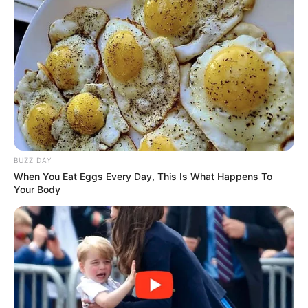
BUZZ DAY
When You Eat Eggs Every Day, This Is What Happens To
Your Body