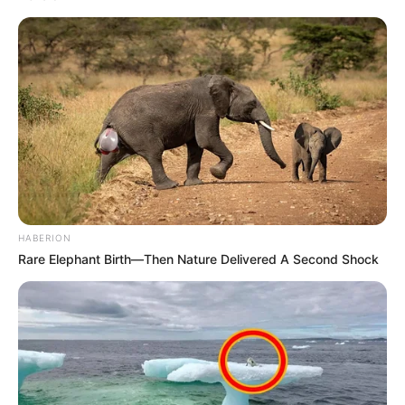
A zenész szerint aggasztó, hogy egy dalt követően
listázások és fellépéstörlések történnek:
“Ha egy ilyen dal miatt ma hazánkban egy
HABERION
előadónak koncertet mondanak le, és listázásokkal
Rare Elephant Birth—Then Nature Delivered A Second Shock
bélyegzik meg őt, az szerintem egy rossz módja a
szabadelvű művészekkel való diskurzusnak. A
szervezők a szerződésből fakadó kötbérezés miatt
a zenekarunk és stábunk gázsiját teljesen korrekt
módon megtérítik.”