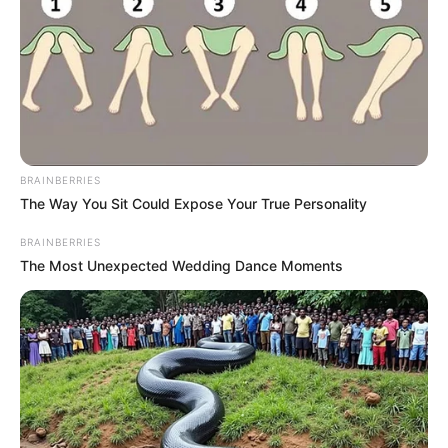
Posted
Friss hírek
in
Itt vannak a részletek! Tóth Gabi
feljelenti a nyugdíjasokat aki be
BRAINBERRIES
mer szólni neki?
The Way You Sit Could Expose Your True Personality
BRAINBERRIES
by
Szerző
•
August 17, 2025
The Most Unexpected Wedding Dance Moments