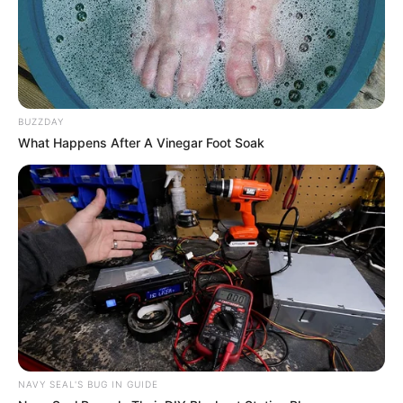
BUZZDAY
What Happens After A Vinegar Foot Soak
NAVY SEAL'S BUG IN GUIDE