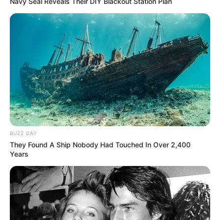
Navy Seal Reveals Their DIY Blackout Station Plan
BUZZ DAY
They Found A Ship Nobody Had Touched In Over 2,400
Years