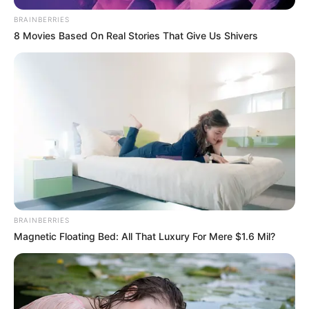
fogok tenni sorjában szépen. El fog menni egy
BRAINBERRIES
csomó időm ezzel, de hátha történik valami
8 Movies Based On Real Stories That Give Us Shivers
változás – nyilatkozta videóüzenetében. Forrás:
MSN / FB
BRAINBERRIES
Magnetic Floating Bed: All That Luxury For Mere $1.6 Mil?