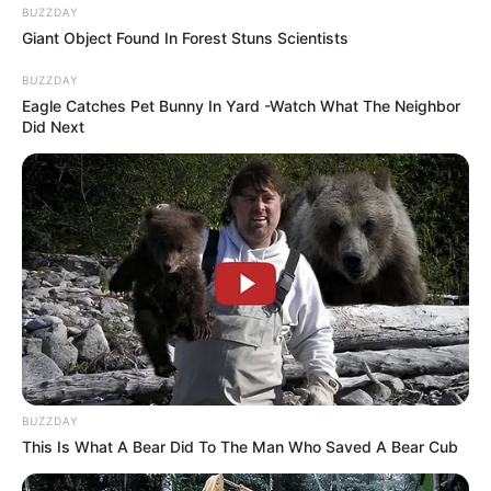
BUZZDAY
Giant Object Found In Forest Stuns Scientists
BUZZDAY
Eagle Catches Pet Bunny In Yard -Watch What The Neighbor
Did Next
BUZZDAY
This Is What A Bear Did To The Man Who Saved A Bear Cub