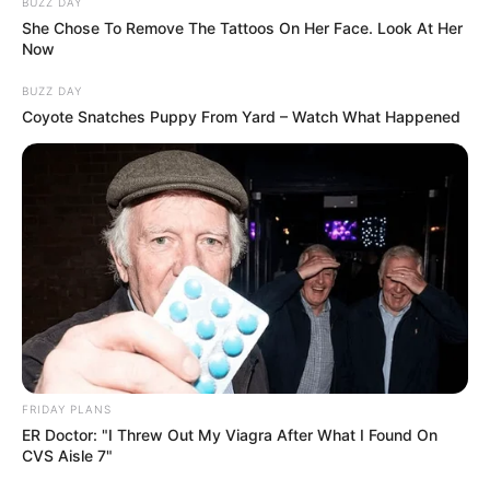
BUZZ DAY
She Chose To Remove The Tattoos On Her Face. Look At Her
Now
BUZZ DAY
Coyote Snatches Puppy From Yard – Watch What Happened
FRIDAY PLANS
ER Doctor: "I Threw Out My Viagra After What I Found On
CVS Aisle 7"