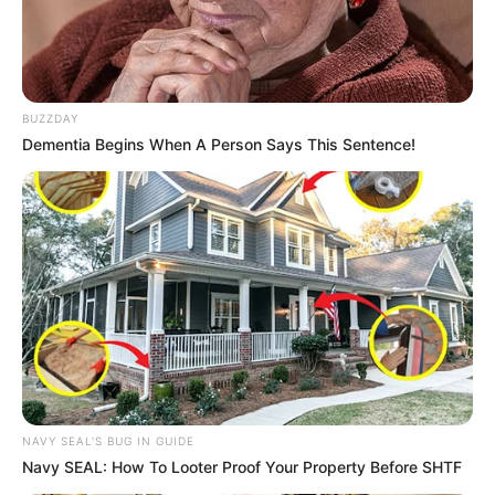
BUZZDAY
Dementia Begins When A Person Says This Sentence!
NAVY SEAL'S BUG IN GUIDE
Navy SEAL: How To Looter Proof Your Property Before SHTF