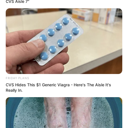
CVS Aisle 7"
FRIDAY PLANS
CVS Hides This $1 Generic Viagra - Here's The Aisle It's
Really In.