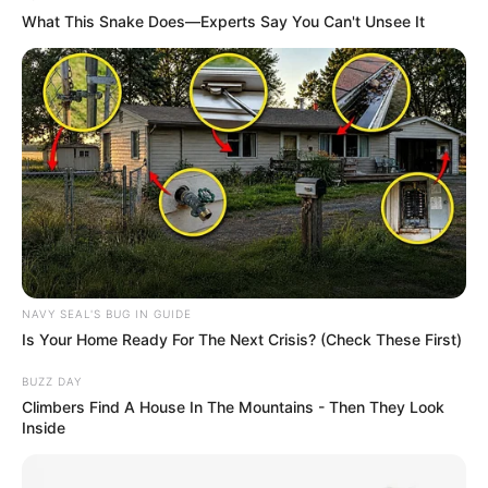
What This Snake Does—Experts Say You Can't Unsee It
NAVY SEAL'S BUG IN GUIDE
Is Your Home Ready For The Next Crisis? (Check These First)
BUZZ DAY
Climbers Find A House In The Mountains - Then They Look
Inside