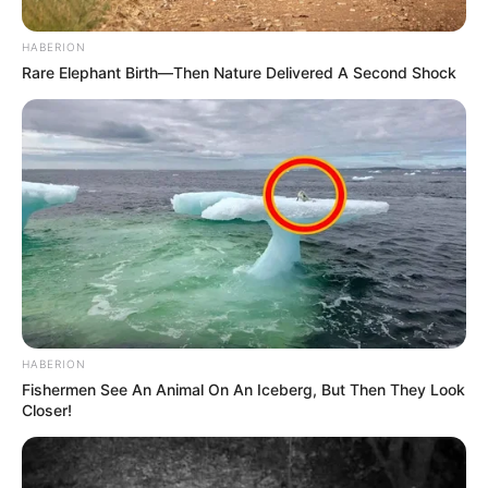
estén képes volt örülni a pillanatnak. Ez a közös
megjelenés azért lett emlékezetes, mert nem akart
HABERION
többnek látszani annál, ami volt: egy nyilvános,
Rare Elephant Birth—Then Nature Delivered A Second Shock
mégis személyes pillanat egy rangos sportesemény
lelátóján.
A közös megjelenés azonnal beszédtéma lett
Nem meglepő, hogy Magyar Péter és Ilona közös
megjelenése gyorsan beszédtéma lett. Egy
miniszterelnök magánélete iránt mindig nagy az
érdeklődés, különösen akkor, ha egy ennyire rangos
HABERION
és nagy figyelemmel kísért eseményen jelenik meg
Fishermen See An Animal On An Iceberg, But Then They Look
a párjával.
Closer!
A BL-döntőn való részvétel így nemcsak