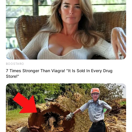
BOOSTARO
7 Times Stronger Than Viagra! "It Is Sold In Every Drug
Store!"