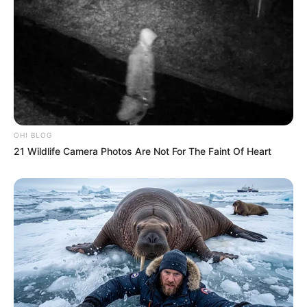
sporteseményként, hanem társasági pillanatként is
figyelmet kapott. Ilona ragyogó, mégis
visszafogott jelenléte és Magyar Péter szokatlanul
oldott hangulata együtt olyan képet adott, amelyre
sokan felkapták a fejüket.
A közösségi médiában az ilyen jelenetek különösen
OHI BLOG
gyorsan terjednek. Egy elegáns ruha, egy közös
21 Wildlife Camera Photos Are Not For The Faint Of Heart
mosoly, egy természetes mozdulat vagy egy
felszabadultabb pillanat elég ahhoz, hogy a
politikai hírek mellett személyesebb történet is
szülessen.
Magyar Péter ezen az estén nemcsak a rendező
ország vezetőjeként volt jelen, hanem olyan
emberként is, aki egy fontos alkalmat a párjával