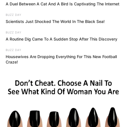
beszéd.
A Duel Between A Cat And A Bird Is Captivating The Internet
BUZZ DAY
A budapesti BL-döntő különleges alkalom volt
Scientists Just Shocked The World In The Black Sea!
BUZZ DAY
A budapesti BL-döntő önmagában is történelmi
A Routine Dig Came To A Sudden Stop After This Discovery
jelentőségű esemény volt Magyarország számára.
BUZZ DAY
A Puskás Aréna egy estére az európai futball
Housewives Are Dropping Everything For This New Football
középpontjává vált, a stadionban pedig a
Craze!
sportvilág, a közélet és a nemzetközi vendégkör
számos ismert szereplője megjelent.
Hirdetés
Egy ilyen eseményen a rendező ország vezetőjének
jelenléte protokollárisan is érthető. Magyar Péter
megjelenése ezért önmagában nem lett volna
meglepő, az viszont, hogy barátnőjével, Ilonával