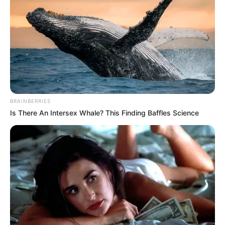
BRAINBERRIES
Is There An Intersex Whale? This Finding Baffles Science
Magyar Péter ritkán látható oldalát mutatta