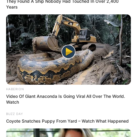
They Found A Ship Nobody Had Touched In Over 2,400
Years
HABERION
Video Of Giant Anaconda Is Going Viral All Over The World.
Watch
BUZZ DAY
Coyote Snatches Puppy From Yard – Watch What Happened