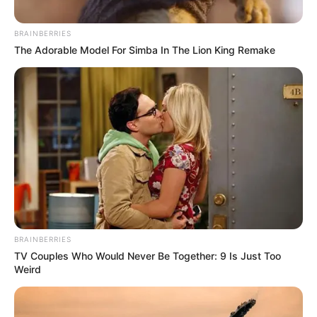
BRAINBERRIES
The Adorable Model For Simba In The Lion King Remake
Magyar Péter mellett magabiztosan és nyugodtan
mozgott, a jelenlétük pedig nem hatott merev,
előre megtervezett protokolláris szereplésnek.
Inkább olyan pillanat volt, amelyben a közéleti
szerep mögül egy személyesebb, emberibb kép is
kirajzolódott.
BRAINBERRIES
TV Couples Who Would Never Be Together: 9 Is Just Too
Weird