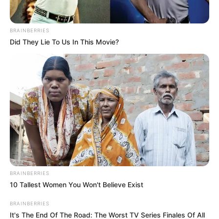
BRAINBERRIES
Did They Lie To Us In This Movie?
BRAINBERRIES
10 Tallest Women You Won't Believe Exist
Magyar Péter és barátnője, Ilona olyat tett, amire
BRAINBERRIES
nincsenek szavak
It's The End Of The Road: The Worst TV Series Finales Of All