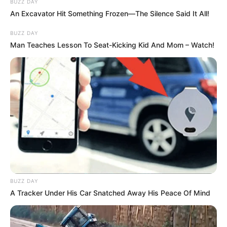
BUZZ DAY
An Excavator Hit Something Frozen—The Silence Said It All!
BUZZ DAY
Man Teaches Lesson To Seat-Kicking Kid And Mom – Watch!
BUZZ DAY
A Tracker Under His Car Snatched Away His Peace Of Mind