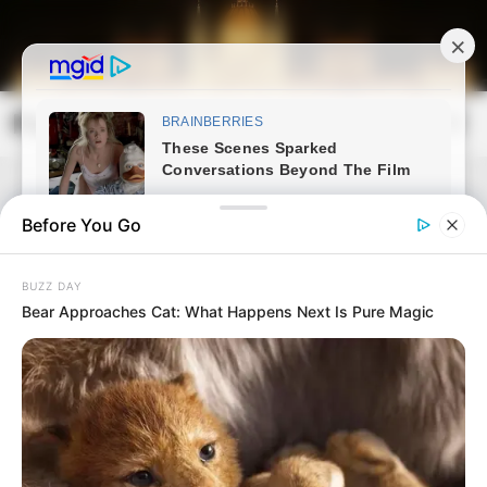
Skip
to
content
Magyarország Kincsei
Mai
Open
Men
Search
Before You Go
BUZZ DAY
Bear Approaches Cat: What Happens Next Is Pure Magic