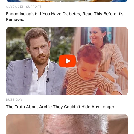
GLYCOGEN SUPPORT
Endocrinologist: If You Have Diabetes, Read This Before It's
Removed!
BUZZ DAY
The Truth About Archie They Couldn't Hide Any Longer