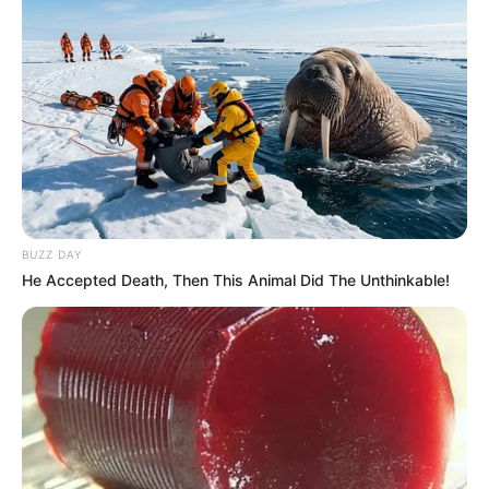
BUZZ DAY
He Accepted Death, Then This Animal Did The Unthinkable!