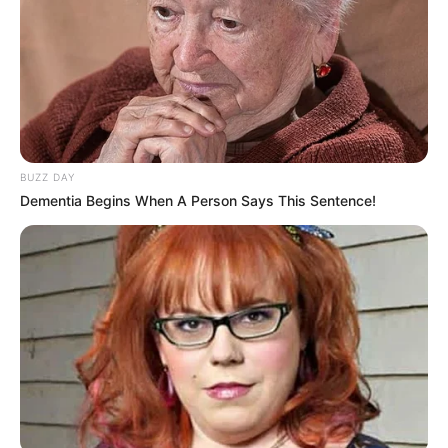
BUZZ DAY
Dementia Begins When A Person Says This Sentence!