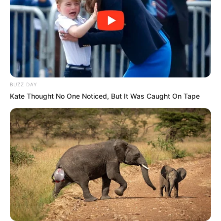
BUZZ DAY
Kate Thought No One Noticed, But It Was Caught On Tape
02:00
Tovább
Az alkotmányos változtatások négy alkotmánybíró
távozását is eredményeznék azzal, hogy a
nyugdíjkorhatárt 70 évben állapítják meg, és 12