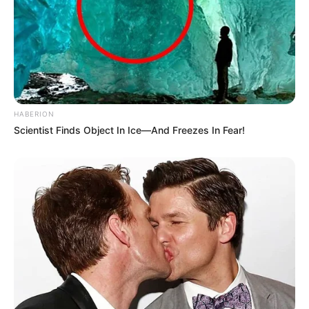
HABERION
Scientist Finds Object In Ice—And Freezes In Fear!