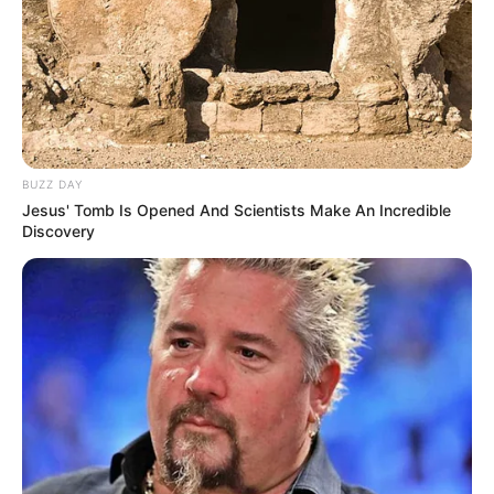
BUZZ DAY
Jesus' Tomb Is Opened And Scientists Make An Incredible
Discovery
Orbán Viktor pártja, a Fidesz tüntetésekre szólít fel,
miután Magyar Péter miniszterelnök
alkotmánymódosítást nyújtott be Sulyok Tamás