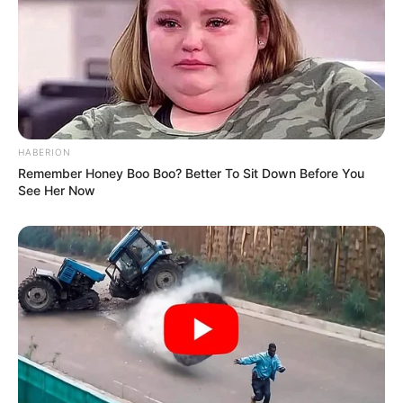
kötelezettségeit, és Orbán hatalma idején nem állt
ki az ellenzéki szavazók mellett.
„Viktor Orbán cserbenhagyta a magyar embereket,
és Tamás Sulyok, akit ő nevezett ki, cserbenhagyta
a Magyar Köztársaságot” – mondta Magyar
HABERION
júniusban.
Remember Honey Boo Boo? Better To Sit Down Before You
See Her Now
A Fidesz szerint az elnök leváltása megnyitná az
utat a zsarnokság előtt, ezért csütörtökre tüntetést
hirdetett Sulyok támogatására.
„A Tisza Párt minden határt átlép – emberit,
erkölcsit és jogit” – jelentette ki Orbán. „A magyar
választók erre nem adtak felhatalmazást.”