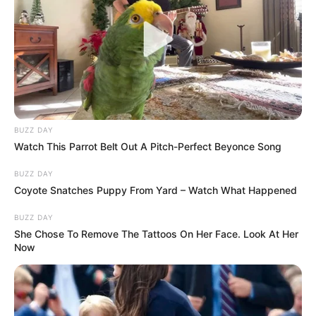
hatálybalépését követő napon megszűnik”.
A kormányzó Tisza Párt alkotmányozó többséggel
rendelkezik a parlamentben, így várhatóan átmegy
az módosítás. Az Országgyűlésből származó
információk szerint a szavazásra akár már jövő
héten sor kerülhet, de ezt hivatalosan még nem
BUZZ DAY
erősítették meg.
Watch This Parrot Belt Out A Pitch-Perfect Beyonce Song
BUZZ DAY
Most Read
Coyote Snatches Puppy From Yard – Watch What Happened
00:01
BUZZ DAY
She Chose To Remove The Tattoos On Her Face. Look At Her
Now