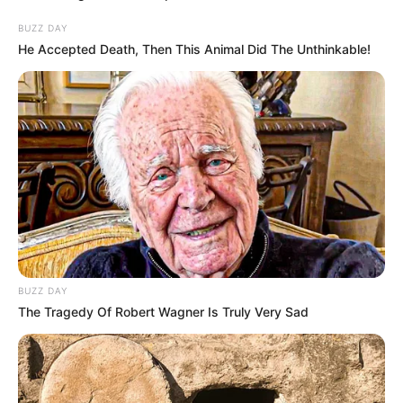
BUZZ DAY
He Accepted Death, Then This Animal Did The Unthinkable!
Posted
Friss hírek
in
Jövő héten szavazhatnak Sulyok
Tamás menesztéséről, az
ellenzék szerint ez önkény
by
Szerző
•
July 8, 2026
BUZZ DAY
The Tragedy Of Robert Wagner Is Truly Very Sad