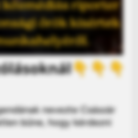
egendának nevezte Császár
yetlen bűne, hogy kérdezni