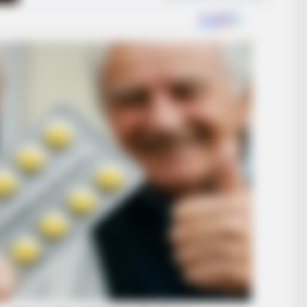
BRAINBERRIES
BRAIN
The Chapel Of Sound Amphitheater -
The
Architectural Marvels
'The
BRAINBERRIES
e's 8 Sultriest Movie
These '90s Couples Will 