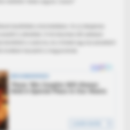
lok mellette! Veled vagyok, Csaszi!”
ások kezdődtek a közmédiában. Az új ideiglenes
ezetőt is elküldtek. A hírműsorban élő adásban
elsötétült a csatorna, és a híreket egy bocsánatkérő
bbi években hazudott a magyaroknak.
BRAINBERRIES
Britney Spears' Look H