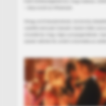
Ezért kötelességének érzi, hogy tudassa: „Kiál
– zárja sorait az influenszer.
Ahogy arról beszámoltunk, ma komoly átalakít
vezetők nemcsak Császárt, hanem több csúcsv
olvasták be, hogy vége a propagandának, majd 
üzenet váltotta fel, amiért a közmédia az utó