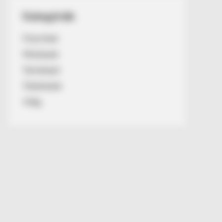
Kategóriák
Friss hírek
Művészek
Természet
Történetek
Világ