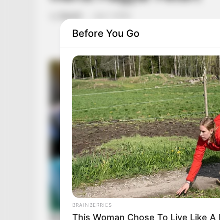
by
Szerző
•
July 7, 2026
Before You Go
BRAINBERRIES
This Woman Chose To Live Like A