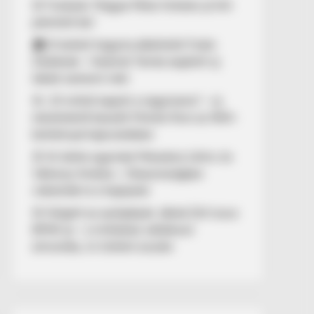
🚨 Fordulat: Magyar Péter hirtelen jó hírt
jelentett be!
🏠 El kellett hagynia albérletét Fodor
Zsókának – Kalamár Tamás segített új
lakást szerezni neki
🚨 „10 milliót kapott a nagymama” – új
részletekről beszélt Molnár Áron az NKA-
botránnyal kapcsolatban
🚢 Itt ölelte egymást Mészáros Lőrinc és
Várkonyi Andrea – Olaszországban
videózták le a hajójukat
🚨 Kiégett az autópályán Jákob Zoli luxus
BMW-je – a milliárdos vállalkozó
elmondta, mi történt ezután