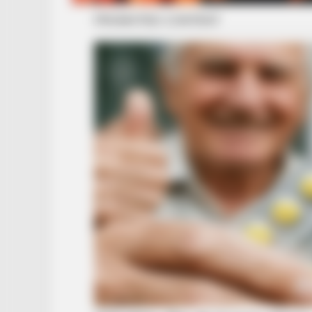
BRAINBERRIES
The Bodyguard's Hidden Bloopers
Revealed
BRAINBERRIES
Unleashing Her Passion: Demi Moor