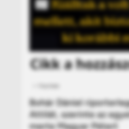
Posted
Friss hírek
in
Bohár Dániel riporterl
Attilát, szerinte az eg
merte Magyar Pétert