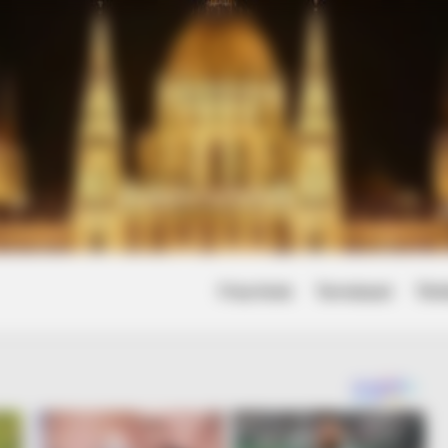
Friss hírek
Természet
Tört