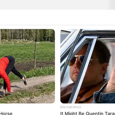
BRAINBERRIES
 Horse
It Might Be Quentin Tara