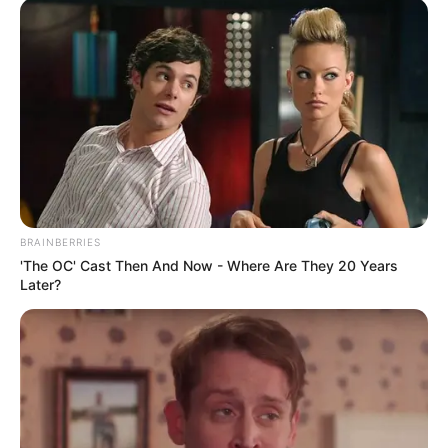
Posted
Friss hírek
in
Orbán Viktor a Szőlő utcai
ügyről: Gyalázatos provokáció,
propagandisztikus műbalhé
BRAINBERRIES
by
Szerző
•
June 21, 2026
'The OC' Cast Then And Now - Where Are They 20 Years
Later?