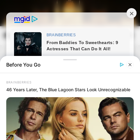
Skip
to
content
Magyarország Kincsei
Mai
Open
Men
Search
Before You Go
BRAINBERRIES
46 Years Later, The Blue Lagoon Stars Look Unrecognizable