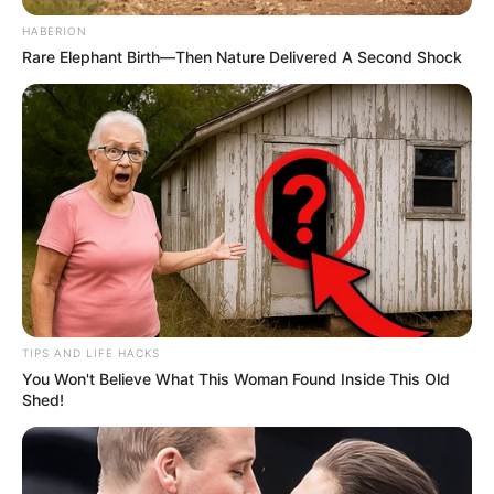
HABERION
Rare Elephant Birth—Then Nature Delivered A Second Shock
TIPS AND LIFE HACKS
You Won't Believe What This Woman Found Inside This Old
Shed!