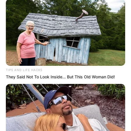
TIPS AND LIFE HACKS
They Said Not To Look Inside... But This Old Woman Did!