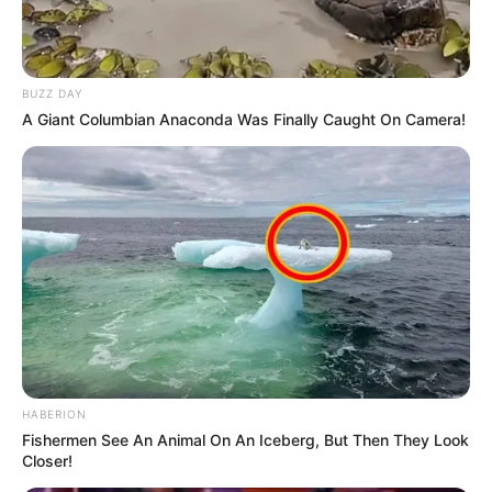
BUZZ DAY
A Giant Columbian Anaconda Was Finally Caught On Camera!
HABERION
Fishermen See An Animal On An Iceberg, But Then They Look
Closer!