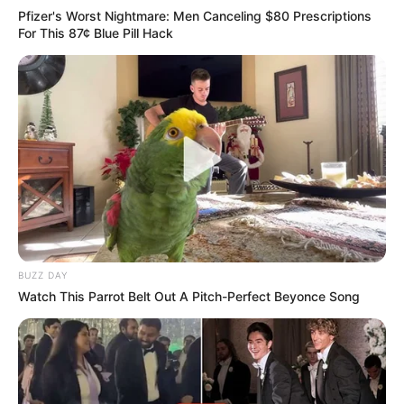
Pfizer's Worst Nightmare: Men Canceling $80 Prescriptions
For This 87¢ Blue Pill Hack
BUZZ DAY
Watch This Parrot Belt Out A Pitch-Perfect Beyonce Song