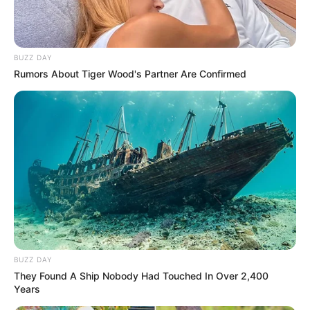
BUZZ DAY
Rumors About Tiger Wood's Partner Are Confirmed
BUZZ DAY
They Found A Ship Nobody Had Touched In Over 2,400
Years