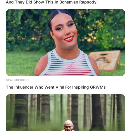
And They Did Show This In Bohemian Rapsody!
Az, hogy egy ilyen nemzetközi eszkortfiút
használnak fel arra pénzért, hogy becsületes
emberekről becstelen dolgokat terjesszen, ez
felháborító. Azt gondolom, hogy a becsületükben
megsértett embereknek bocsánatkérést és
elégtételt kell kapniuk.
Hozzátette: a mostani miniszterelnöktől nem
BRAINBERRIES
várnak semmit, szerinte ugyanis mióta Magyar
The Influencer Who Went Viral For Inspiring GRWMs
Péter hivatalban van, egyetlen, miniszterelnökhöz
méltó mondata sem volt.
„Miért pont most lenne?” – zárta a miniinterjút
Orbán Viktor.