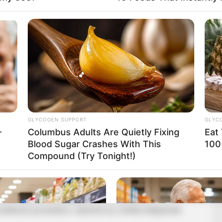
trabló milliárdos oligarchák Hétfőn terjesztik be a
örvény-módosítást.
ezd a szabadságot!
GLYCOGEN SUPPORT
GLYC
t szétrabló milliárdos oligarchák. Fontos nap előtt
-
Columbus Adults Are Quietly Fixing
Eat
Blood Sugar Crashes With This
100
Compound (Try Tonight!)
-posztját a kormányfő.
 ismertetik az Országgyűlésben a Nemzeti
natkozó javaslatot, valamint az „Orbán bábjainak