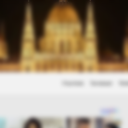
Friss hírek
Természet
Tört