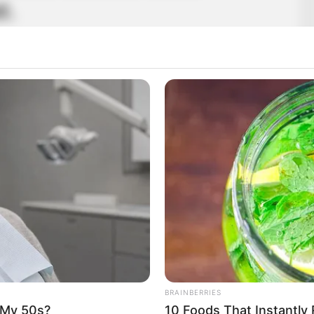
t.
BRAINBERRIES
 My 50s?
10 Foods That Instantly