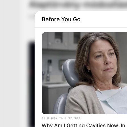
Alaptörvény-módosítás
by
Szerző
•
June 21, 2026
Before You Go
TRUE HEALTH FINDINGS
Why Am I Getting Cavities Now, In