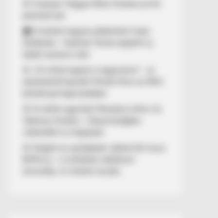
🚨 Fordulat: Magyar Péter hirtelen jó hírt
jelentett be!
🏠 El kellett hagynia albérletét Fodor
Zsókának – Kalamár Tamás segített új
lakást szerezni neki
🚨 „10 milliót kapott a nagymama” – új
részletekről beszélt Molnár Áron az NKA-
botránnyal kapcsolatban
🚢 Itt ölelte egymást Mészáros Lőrinc és
Várkonyi Andrea – Olaszországban
videózták le a hajójukat
🚨 Kiégett az autópályán Jákob Zoli luxus
BMW-je – a milliárdos vállalkozó
elmondta, mi történt ezután