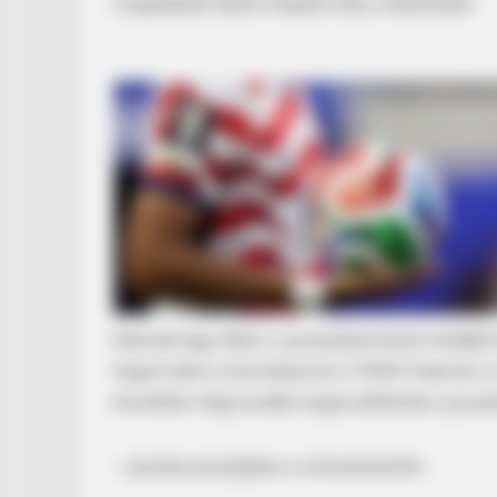
vergődését lezáró Alaptörvény módosítást”.
TAYLOR SHUMAN
Seniors Are Discovering These Hi
Elárulok egy titkot: a javaslatok közül mindké
fogom kérni a kormányt és a TISZA frakciót is
követően még tovább szigorodhatnak a javas
– jósolta posztjában a miniszterelnök.