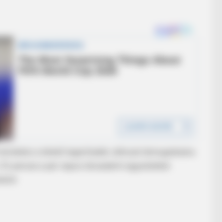
TAYLOR SHUMAN
dden Perks
Hidden Senior Benefits
t területen a lehető legerősebb változat támogatására
. És persze a pár napos társadalmi egyeztetést
latok