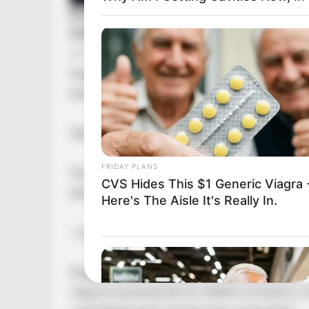
Magyar Péter: Túl korán örültek a hazánkat szé
közjogi méltóságok eltávolítását célzó Alapt
Táplálkozz kiegyensúlyozottan, mozogj és élv
FRIDAY PLANS
Túl korán örült a Fidesz, a bábjai és a hazánka
CVS Hides This $1 Generic Viagra 
állunk
Here's The Aisle It's Really In.
– ezzel a felütéssel kezdi vasárnapi Facebook
Magyar Péter a posztjában közli, hogy hétfőn
Vagyonvisszaszerzési és Védelmi Hivatalra vo