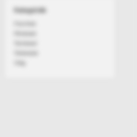
Kategóriák
Friss hírek
Művészek
Természet
Történetek
Világ