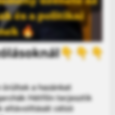
 örültek a hazánkat
garchák Hétfőn terjesztik
 eltávolítását célzó