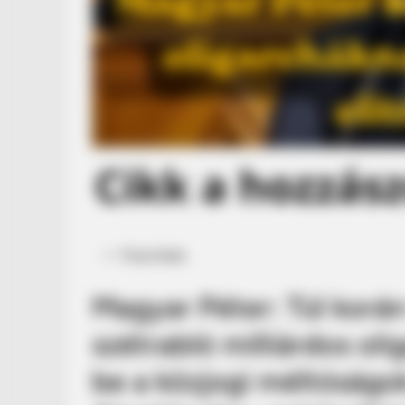
Posted
Friss hírek
in
Magyar Péter: Túl korán
szétrabló milliárdos oli
be a közjogi méltóságok