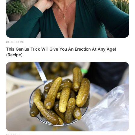
BOOSTARO
This Genius Trick Will Give You An Erection At Any Age!
(Recipe)
Mecser Tamás korábban megkapta a rendőrségi
főtanácsos, valamint az Év Rendőre címet, és
átvehette a Magyar Érdemrend Lovagkeresztje
kitüntetést is. 2024-ben Kazincbarcika
Önkormányzata Pro Urbe Kazincbarcika díjat
adományozott neki. A mostani döntés nem az
egyetlen friss vezetőváltás a rendőrségen: múlt
héten Pósfai Gábor felmentette a budapesti
rendőrfőnököt is, a BRFK új vezetője Baricska