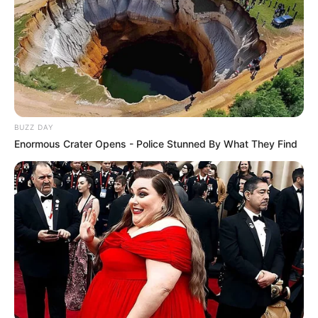
BUZZ DAY
Enormous Crater Opens - Police Stunned By What They Find