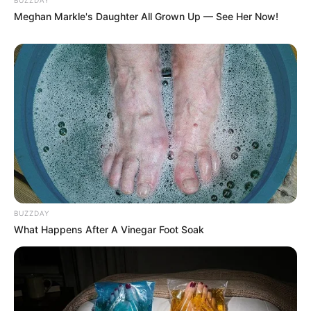
Meghan Markle's Daughter All Grown Up — See Her Now!
BUZZDAY
What Happens After A Vinegar Foot Soak