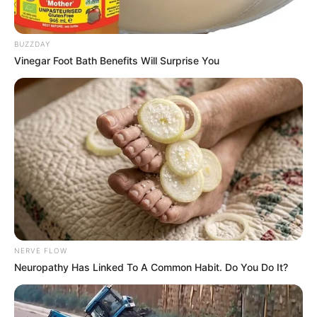
BUZZDAY
Vinegar Foot Bath Benefits Will Surprise You
NERVE FLOW
Neuropathy Has Linked To A Common Habit. Do You Do It?
Ez nagyon gyors volt! Már meg is történt: leváltotta
őt Magyar Péter, vége van!