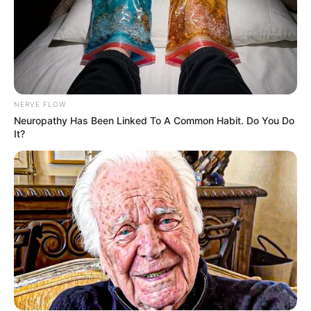
NERVE FLOW
Neuropathy Has Been Linked To A Common Habit. Do You Do
It?