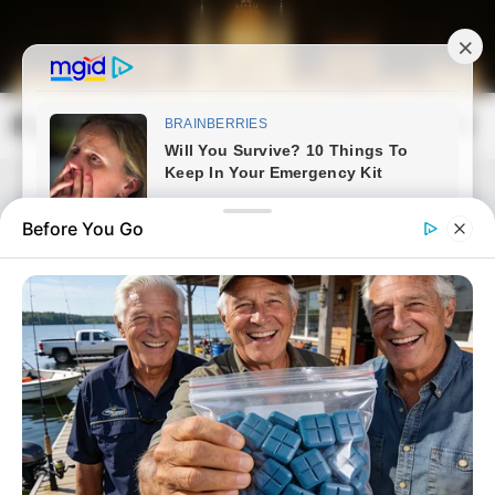
Skip
to
content
Magyarország Kincsei
Mai
Open
Men
Search
Before You Go