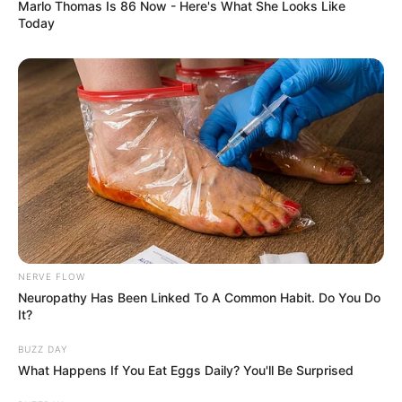
Marlo Thomas Is 86 Now - Here's What She Looks Like
Today
NERVE FLOW
Neuropathy Has Been Linked To A Common Habit. Do You Do
It?
BUZZ DAY
What Happens If You Eat Eggs Daily? You'll Be Surprised