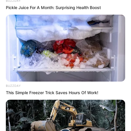
BUZZDAY
Norbert Tamás lett.
Pickle Juice For A Month: Surprising Health Boost
BUZZDAY
This Simple Freezer Trick Saves Hours Of Work!