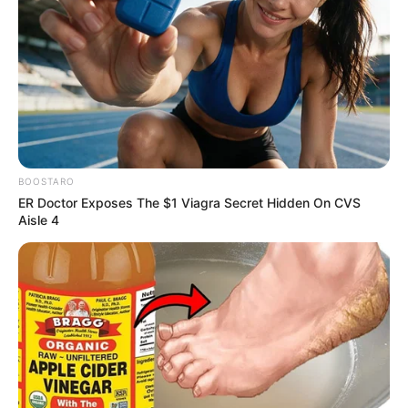
Posted
Friss hírek
in
Ez nagyon gyors volt! Már meg
is történt: leváltotta őt Magyar
Péter, vége van!
BOOSTARO
ER Doctor Exposes The $1 Viagra Secret Hidden On CVS
by
Szerző
•
June 21, 2026
Aisle 4