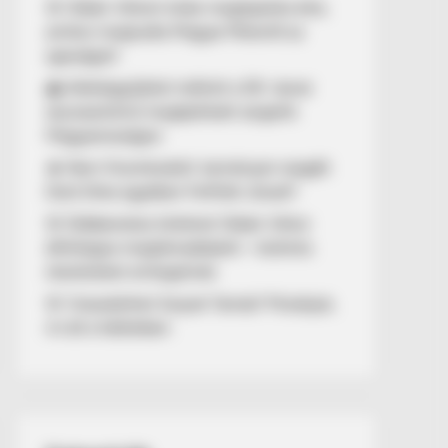
🚨 Orbán Viktort óriási meglepetés érte,
amikor megtudta Magyar Péterről az
igazságot!
🌊 Aláírásgyűjtést indított a DK: dunai
duzzasztómű megépítését sürgetik
Magyarországon
🔥 Nem finomkodott: keményen reagált
Dúró Dóra ügyében Felföldi József!
🚨 Döbbenetes történet Orbán Viktor
állítólagos megtámadásáról – különös
részleteket emlegetnek
🚨 Visszatérhet Sulyok Tamás? Mutatjuk,
mi áll a háttérben