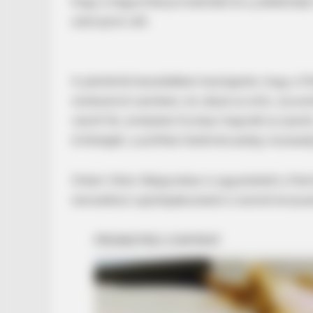
hogy a hagyományos baloldal és a jobbközép 
szárnyává vált.
A pártelnök beszédében leszögezte, hogy a Patr
rendszerrel szemben, és céljuk az erős, szuve
vázolt fel, amelyben Európa megvédi az iparát, 
CTA FAVORITE
örökségét, a politikai hatalmat pedig vissza
Why this ordinary drink is the secr
every day
Orbán Viktor Belgiumban is egyeztetett a Patr
nemzetközi sajtótájékoztatót is tartott brüssz