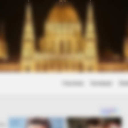
Friss hírek
Természet
Tört