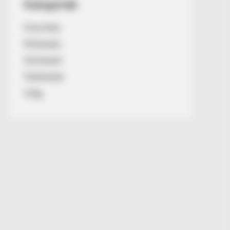
Kategóriák
Friss hírek
Művészek
Természet
Történetek
Világ