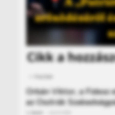
Posted
Friss hírek
in
Orbán Viktor, a Fidesz 
az Osztrák Szabadságpá
by
Szerző
•
June 21, 2026