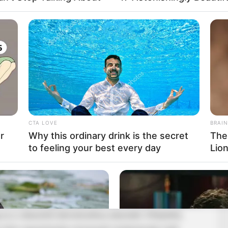
gban, az Osztrák Szabadságpárt (FPÖ) fennállásának
an beszélt a meggyőződésre, hűségre és
ósságáról.
rt Kickl (FPÖ), Geert Wilders (PVV) és Alice Weidel
szterelnök online jelentkezett be – a volt kormányfő
CTA LOVE
BRAIN
bredés” zajlik, és milliók fordulnak a nemzeteket,
r
Why this ordinary drink is the secret
The
elé.
to feeling your best every day
Lio
i politikai elit három kulcsfontosságú területen – a
ég és az ukrajnai háború kezelésében – egyaránt
ai vezetést, amiért az irányváltás helyett politikai
 a választási győztesek elleni koalíciókkal támadja az
yva a választók demokratikus akaratát. Kifejtette,