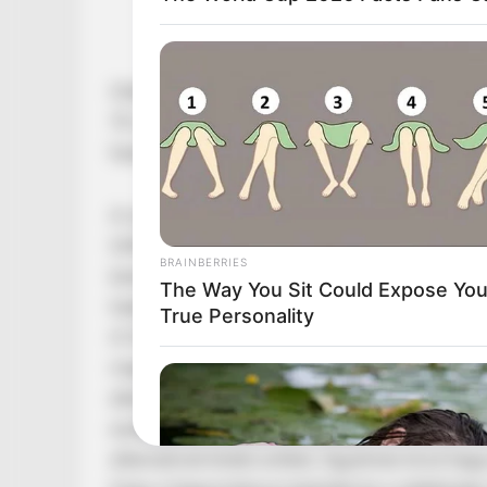
Orbán Viktor, a Fidesz elnöke a bécsi Hofbur
70. évfordulóján tartott gálán hangsúlyozott
hazaszeretetre épülő politikai közösségek tart
A rendezvényen – amelyen többek között Herbe
(AfD) is részt vett, míg Andrej Babiš cseh mini
BRAINBERRIES
kiemelte, hogy Európa-szerte tartós „európai é
The Way You Sit Could Expose You
határokat és családokat védő hazafias pártok f
True Personality
A Fidesz elnöke szerint a hagyományos brüsszel
migráció, a csökkenő gazdasági versenyképess
elbukott. Orbán Viktor bírálta a jelenlegi európ
eszközökkel, például bizottsági kizárásokkal és
alternatívát kínáló erőket, figyelmen kívül hag