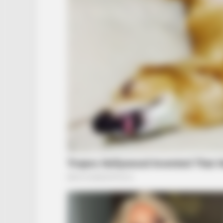
BRAINBERRIES
To Steamy To Stream? Not For Th
Bridgertons! 9 Must-See Scenes
CTA FAVORITE