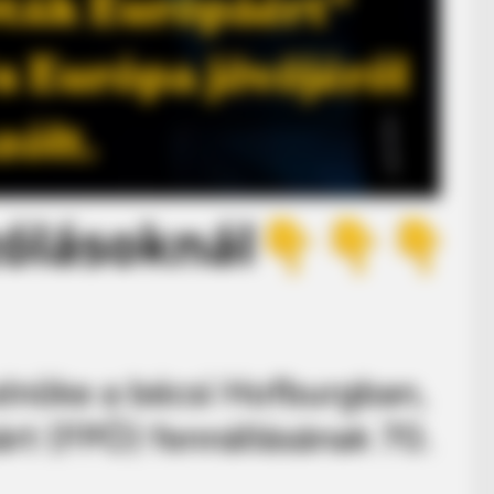
elnöke a bécsi Hofburgban,
rt (FPÖ) fennállásának 70.