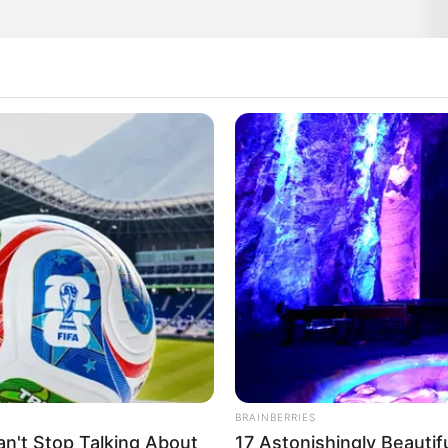
BRAINBERRIES
n't Stop Talking About
17 Astonishingly Beauti