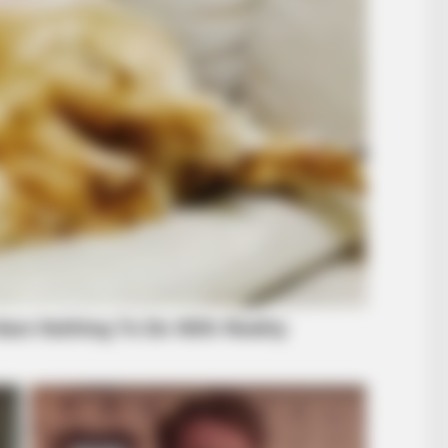
BRAINBERRIES
e
These 9 Actresses Will Make You
Rethink Good And Evil!
BRAINBERRIES
Plastic Surgery Splurge
Barbie Looks