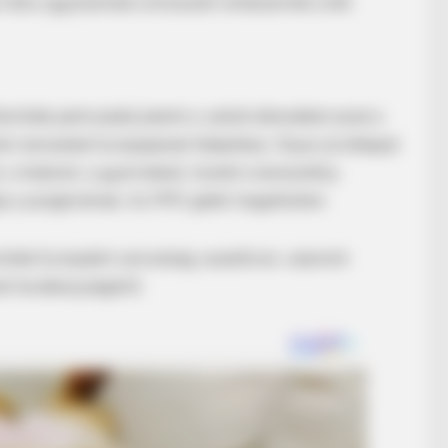
mára ugyanannak a brüsszeli rendszernek a két
ióták pártcsalád jelenti a valódi ellenzéket ezzel a
rén nemzetek Európájának felépítése. Olyan jövőképet
a határait, a gyermekeit, tiszteli a keresztény
BRAINBERRIES
adja a polgároknak. Az FPÖ-gálát megelőzően
et to feeling your best
'The OC' Cast Then And
Later?
ióták Európáért szövetség vezetőivel, valamint
eli tevékenységéről.
BRAIN
Ent
Mov