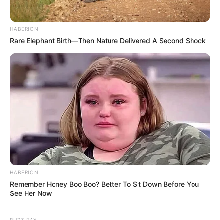
HABERION
Rare Elephant Birth—Then Nature Delivered A Second Shock
HABERION
Remember Honey Boo Boo? Better To Sit Down Before You
See Her Now
BUZZ DAY