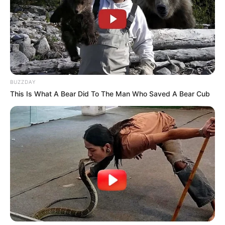
BUZZDAY
This Is What A Bear Did To The Man Who Saved A Bear Cub