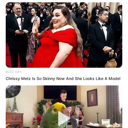
BUZZ DAY
Chrissy Metz Is So Skinny Now And She Looks Like A Model