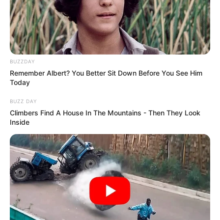
BUZZDAY
Remember Albert? You Better Sit Down Before You See Him
Today
BUZZ DAY
Climbers Find A House In The Mountains - Then They Look
Inside
A vita időzítése sem véletlen. Az elmúlt időszakban
jelentősen változott a külföldi munkavállalók
foglalkoztatásának szabályozása, a kormány pedig
többször hangsúlyozta, hogy elsődleges cél a