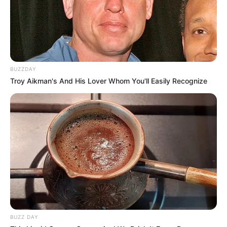
BUZZDAY
Troy Aikman's And His Lover Whom You'll Easily Recognize
BUZZ DAY