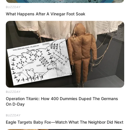
BUZZDAY
What Happens After A Vinegar Foot Soak
BUZZDAY
Operation Titanic: How 400 Dummies Duped The Germans
On D-Day
BUZZDAY
Eagle Targets Baby Fox—Watch What The Neighbor Did Next