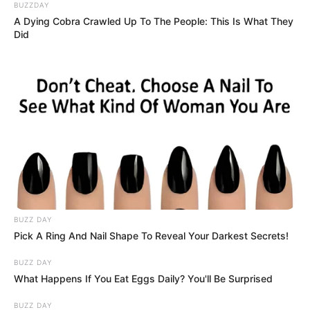
BUZZDAY
A Dying Cobra Crawled Up To The People: This Is What They
Did
BUZZ DAY
Pick A Ring And Nail Shape To Reveal Your Darkest Secrets!
BUZZ DAY
What Happens If You Eat Eggs Daily? You'll Be Surprised
BUZZ DAY