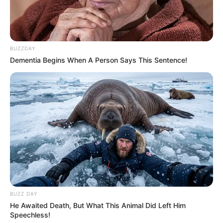
BUZZDAY
Dementia Begins When A Person Says This Sentence!
BUZZ DAY
He Awaited Death, But What This Animal Did Left Him
Speechless!