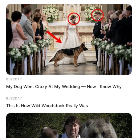
munkaerő bevonása jelentheti a megoldást?
BUZZDAY
My Dog Went Crazy At My Wedding — Now I Know Why
BUZZDAY
This Is How Wild Woodstock Really Was