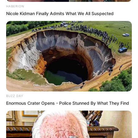
HABERION
Nicole Kidman Finally Admits What We All Suspected
BUZZ DAY
Enormous Crater Opens - Police Stunned By What They Find