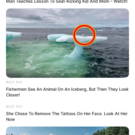
Man Teaches Lesson To Seat-Kicking Kid And Mom – Watch!
BUZZ DAY
Fishermen See An Animal On An Iceberg, But Then They Look
Closer!
BUZZ DAY
She Chose To Remove The Tattoos On Her Face. Look At Her
Now