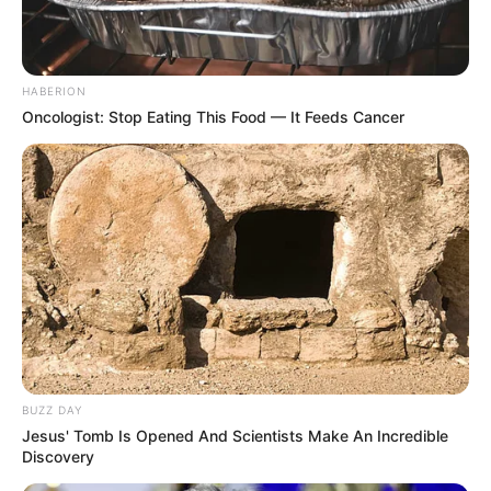
HABERION
Oncologist: Stop Eating This Food — It Feeds Cancer
BUZZ DAY
Jesus' Tomb Is Opened And Scientists Make An Incredible
Discovery