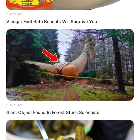
BUZZDAY
Vinegar Foot Bath Benefits Will Surprise You
BUZZDAY
Giant Object Found In Forest Stuns Scientists