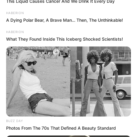
This Liquid Causes Cancer And We Drink It Every Day
HABERION
A Dying Polar Bear, A Brave Man… Then, The Unthinkable!
HABERION
What They Found Inside This Iceberg Shocked Scientists!
BUZZ DAY
Photos From The 70s That Defined A Beauty Standard