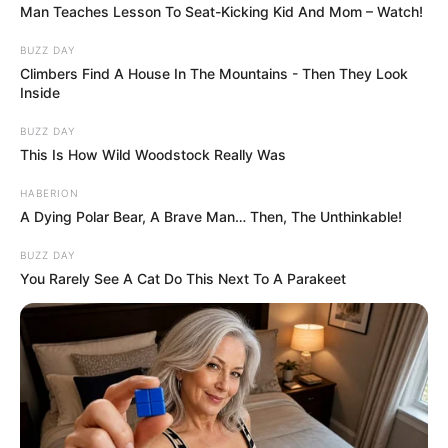
Man Teaches Lesson To Seat-Kicking Kid And Mom – Watch!
BUZZ DAY
Climbers Find A House In The Mountains - Then They Look
Inside
BUZZ DAY
This Is How Wild Woodstock Really Was
HABERION
A Dying Polar Bear, A Brave Man… Then, The Unthinkable!
BUZZ DAY
You Rarely See A Cat Do This Next To A Parakeet