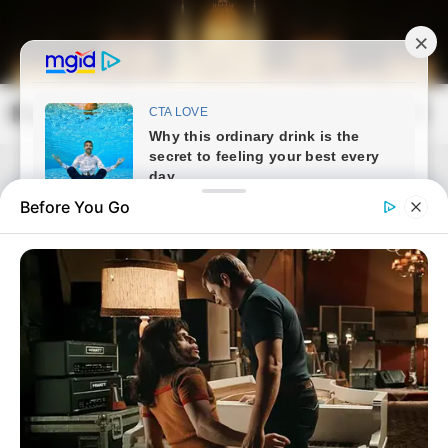
Skip
to
content
Magyarország Kincsei
Mai
Open
Men
Search
Before You Go