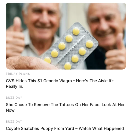
FRIDAY PLANS
CVS Hides This $1 Generic Viagra - Here's The Aisle It's
Really In.
BUZZ DAY
She Chose To Remove The Tattoos On Her Face. Look At Her
Now
BUZZ DAY
Coyote Snatches Puppy From Yard – Watch What Happened