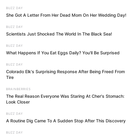
BUZZ DAY
She Got A Letter From Her Dead Mom On Her Wedding Day!
BUZZ DAY
Scientists Just Shocked The World In The Black Sea!
BUZZ DAY
What Happens If You Eat Eggs Daily? You'll Be Surprised
BUZZ DAY
Colorado Elk's Surprising Response After Being Freed From
Tire
BRAINBERRIES
The Real Reason Everyone Was Staring At Cher's Stomach:
Look Closer
BUZZ DAY
A Routine Dig Came To A Sudden Stop After This Discovery
BUZZ DAY