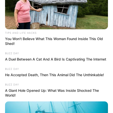
TIPS AND LIFE HACKS
You Won't Believe What This Woman Found Inside This Old
Shed!
BUZZ DAY
A Duel Between A Cat And A Bird Is Captivating The Internet
BUZZ DAY
He Accepted Death, Then This Animal Did The Unthinkable!
BUZZ DAY
A Giant Hole Opened Up: What Was Inside Shocked The
World!