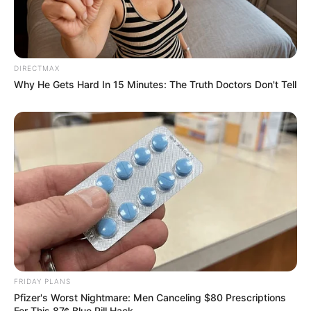
DIRECTMAX
Why He Gets Hard In 15 Minutes: The Truth Doctors Don't Tell
FRIDAY PLANS
Pfizer's Worst Nightmare: Men Canceling $80 Prescriptions
For This 87¢ Blue Pill Hack