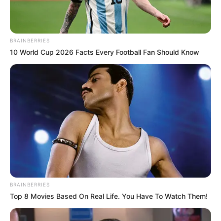
BRAINBERRIES
10 World Cup 2026 Facts Every Football Fan Should Know
Opitz Barbi – tehetségkutatót már nyert, a
YouTube-ot már meghódította, most az
interneten a sor.
BRAINBERRIES
Top 8 Movies Based On Real Life. You Have To Watch Them!