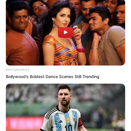
Molnár Gusztáv exe, Fazekas Vivien.
A
Miss Influencer Hungary
első zsűritagjaként
januárban
Rubint Rékát
mutatták be, azóta pedig
már az is kiderült, hogy
rajta kívül még Vasvári
Vivien, Balogh levente, Csuti és Kabát Peti alkotja
a zsűrit.
BRAINBERRIES
Bollywood’s Boldest Dance Scenes Still Trending