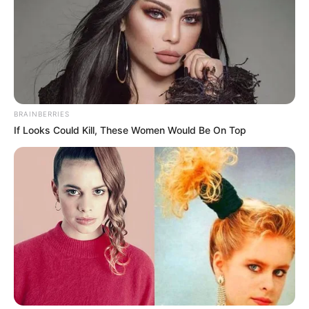
[ ]
Gulyás magyarázott, Magyar Péter visszakérdezett
Magyar Péter viszontválaszában Gulyás Gergelytől
azt kérte számon, hogy szerinte valóságtagadásba
menekül. A kezében lévő iratokra hivatkozva újra és
BRAINBERRIES
újra azt kérdezte, ezek az Orbán-kormány
If Looks Could Kill, These Women Would Be On Top
jegyzőkönyvei voltak-e, és az szerepel-e bennük,
hogy migránstábort akartak létrehozni. Gulyás
azzal védekezett, hogy a kormány a brüsszeli
bírságot próbálta elkerülni, és a tranzitzónákhoz
hasonló megoldást keresett. Magyar szerint viszont
éppen ez mutatja meg a lényeget: a Fidesz
nyilvánosan mást mondott, mint amit a háttérben
előkészített. A választóknak határvédelmi
történetet adtak el, miközben kormányüléseken