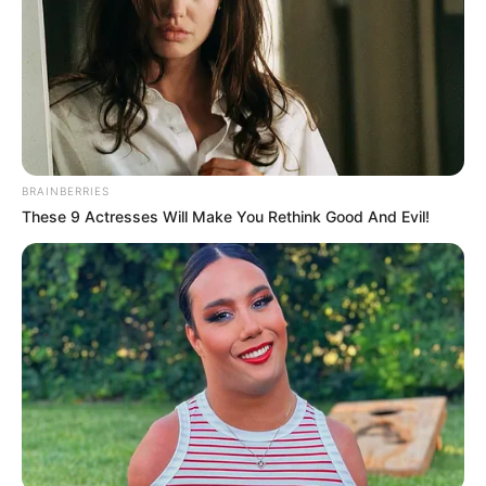
BRAINBERRIES
These 9 Actresses Will Make You Rethink Good And Evil!