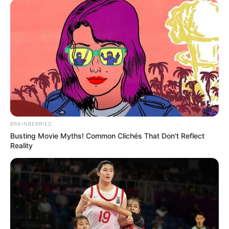
in
Magyar Péter bevitte a
kegyelemdöfést Lázár Jánosnak:
ilyenre még nem volt példa
by
Szerző
•
June 15, 2026
BRAINBERRIES
Busting Movie Myths! Common Clichés That Don't Reflect
Reality