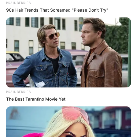
migrációs paktumról, vitnyédi objektumról,
BRAINBERRIES
90s Hair Trends That Screamed "Please Don't Try"
felújításról és őrizeti szabályokról tárgyaltak.
A legnagyobb fordulat Lázár János
megjelenésekor jött
BRAINBERRIES
The Best Tarantino Movie Yet