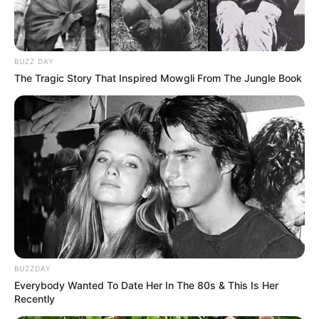
BUZZ DAY
The Tragic Story That Inspired Mowgli From The Jungle Book
BUZZDAY
Everybody Wanted To Date Her In The 80s & This Is Her
Recently