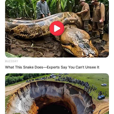
BUZZDAY
What This Snake Does—Experts Say You Can't Unsee It