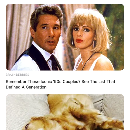
Az átlagnyugdíj sem mutatja meg a teljes
valóságot
2026 áprilisában az átlagos öregségi nyugdíj 262
ezer forint volt Magyarországon. Ez első pillantásra
azt sugallhatja, hogy a nyugdíjak egy része már
közel van a tervezett támogatási sávhatárhoz, de
az átlag önmagában sok mindent elfed. Az átlagot
felhúzzák a magasabb ellátások, miközben nagyon
BRAINBERRIES
sok idős ember ennél jóval kevesebb pénzből él.
Remember These Iconic '90s Couples? See The List That
Defined A Generation
Ezért fontosabb kérdés lehet, hogy hányan vannak
azok, akik 250 ezer forint alatt kapnak nyugdíjat.
Ha valóban mintegy 1,3 millió ember tartozik ebbe
a körbe, akkor a nyugdíjas SZÉP-kártya maximális
támogatása nagyon széles társadalmi réteget