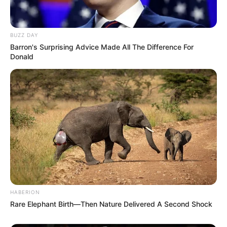
BUZZ DAY
Barron's Surprising Advice Made All The Difference For
Donald
Ez a sávos rendszer azt mutatja, hogy a támogatás
elsősorban a kisebb ellátásból élőket célozná. Ez
társadalmi szempontból érthető logika, hiszen a
legnagyobb megélhetési nyomás azoknál
jelentkezik, akiknek a havi nyugdíja nem éri el a 250
HABERION
ezer forintot. Ők azok, akiknek a mindennapi
Rare Elephant Birth—Then Nature Delivered A Second Shock
kiadások után sokszor alig marad mozgásterük, és
akiknél egy kisebb pluszbevétel is nagyobb arányú