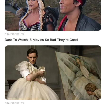
majd valódi nyugdíjpolitikai reform?
Az időseknek nem csupán egyszeri gesztusokra
van szükségük, hanem kiszámítható biztonságra. A
nyugdíjas SZÉP-kártya ebben fontos segítség
BRAINBERRIES
lehet, de csak akkor, ha a döntéshozók nem tekintik
Dare To Watch: 6 Movies So Bad They're Good
lezártnak vele a nyugdíjkérdést. Mert a probléma
mélyebb: sok magyar nyugdíjas ma már nem
kényelmi pluszra, hanem a méltó megélhetéshez
szükséges alapokra vár.
BRAINBERRIES