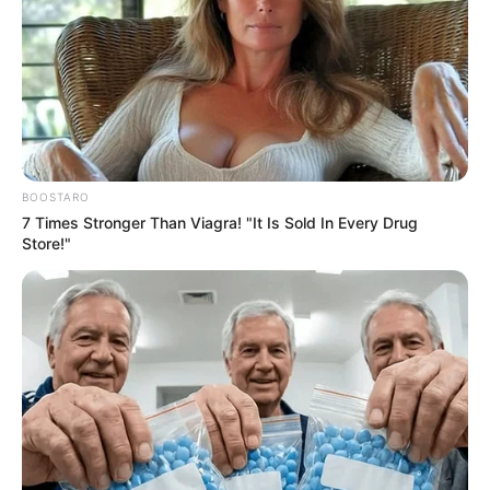
Posted
Friss hírek
in
Örülhetnek a nyugdíjasok! A
Tisza Kormány bevezeti, soha
BOOSTARO
nem volt még ilyen
7 Times Stronger Than Viagra! "It Is Sold In Every Drug
Store!"
by
Szerző
•
June 15, 2026