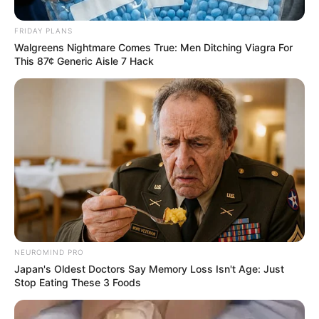
FRIDAY PLANS
Walgreens Nightmare Comes True: Men Ditching Viagra For
This 87¢ Generic Aisle 7 Hack
NEUROMIND PRO
Japan's Oldest Doctors Say Memory Loss Isn't Age: Just
Stop Eating These 3 Foods
Sok nyugdíjas számára jelenthet kézzelfogható
segítséget a tervezett nyugdíjas SZÉP-kártya,