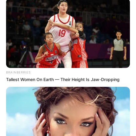
segítséget jelenthet.
Az Országos Nyugdíjas Parlament Egyesület
becslése szerint mintegy 1,3 millió magyar
nyugdíjas havi ellátása nem éri el a 250 ezer
forintot. Ez azt jelenti, hogy a támogatás
legmagasabb összegére nagyon sokan lehetnek
jogosultak. A Tisza Párt számításai szerint a
BRAINBERRIES
nyugdíjasok 97 százaléka valamilyen formában
Tallest Women On Earth — Their Height Is Jaw-Dropping
részesülhetne a juttatásból, vagyis a program
széles körben érinthetné az időseket.
Élelmiszerre, gyógyszerre, egészségmegőrzésre és
pihenésre lehetne költeni
A tervek szerint a nyugdíjas SZÉP-kártyán lévő
összeget nem bármire lehetne felhasználni, hanem