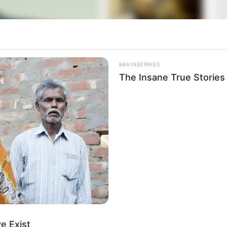
BRAINBERRIES
The Insane True Stories
e a kommentelők azonnal visszadobták neki a labdát
mányra a luxizás bélyegét, de a megszólalás inkább
eszélt, hogy a Tisza politikusai „luxizásban is átvették
ikázó miniszterről és szerinte kirakatvizsgálatokról
k készült. A gyakorlatban viszont sokaknak inkább
xusról beszélni?
e Exist