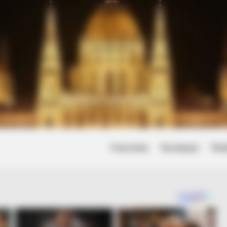
Friss hírek
Természet
Tört