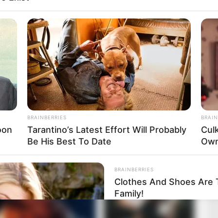
on kérni, lehet vizsgálni az összeférhetetlenséget, a
letmódját. Ez teljesen rendben van.
 visszás, mert az elmúlt másfél évtizedben éppen a
gyerekkori barátok, rokonok, közeli üzleti körök és
sztő vagyonokig.
kori ismerőse ma a magyar gazdasági elit egyik
BRAINBERRIES
BRAIN
a szerint 1749,1 milliárd forintos becsült vagyonnal
oon
Tarantino’s Latest Effort Will Probably
Cul
Be His Best To Date
Own
BRAINBERRIES
Clothes And Shoes Are T
Family!