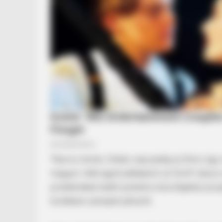
BRAINBERRIES
Remember Them? These '90s Coup
See The Complete List
Tiborcz István, Orbán veje pedig az Elios-üg
magyar viták egyik jelképévé: az OLAF súlyos
problémákat talált azoknál a közvilágítási pr
korábban szerepet játszott.