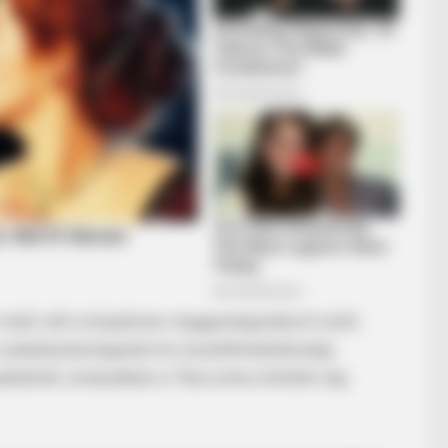
les Defined An Era—
BRAIN
y miatt vált a közpénzes meggazdagodásról szóló
She
Who
 szabálytalanságokat és összeférhetetlenségi
ojekteknél, amelyekben a Tiborczhoz kötődő cég