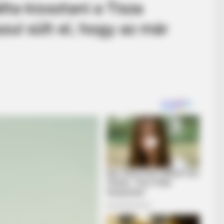
ta kiosztani a Tisza
zul sült el, hogy az már