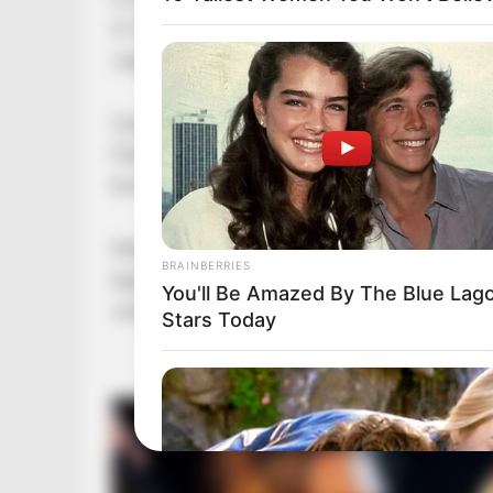
A Tisza politikusait lehet kritizálni, lehet szám
vagyonnyilatkozatokat, a politikai szereplők é
Csakhogy Orbán támadása azért lett különösen
Fidesz körül épült fel az a rendszer, amelyben 
kormányközeli vállalkozók emelkedtek elképe
Mészáros Lőrinc, Orbán Viktor felcsúti gyerek
BRAINBERRIES
legismertebb figurája, a Forbes 2025-ös listáj
You'll Be Amazed By The Blue Lag
vezette a leggazdagabb magyarok rangsorát.
Stars Today