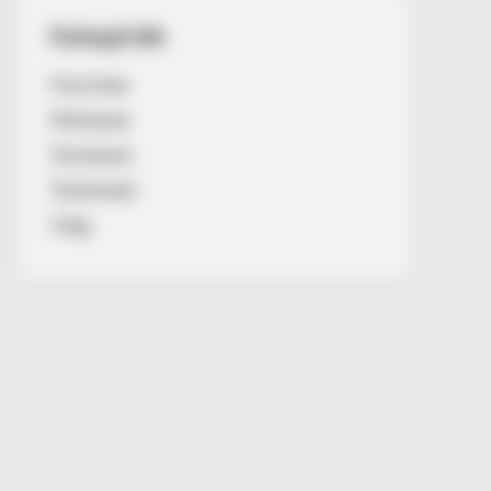
Kategóriák
Friss hírek
Művészek
Természet
Történetek
Világ