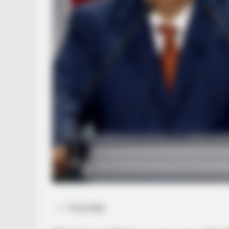
Posted
Friss hírek
in