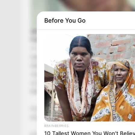
Before You Go
Orbán luxizással próbálta támadni a Tiszát, d
Orbán Viktor megpróbálta rásütni a Tisza-kor
visszafelé sült el. A volt miniszterelnök arról b
a vezetést”, ajándék-BMW-kről, Maseratival fur
beszélt.
A mondat papíron kemény ellenzéki támadásna
az jutott eszébe: tényleg Orbán Viktor akar lu
BRAINBERRIES
10 Tallest Women You Won't Believ
A luxizás vádja kínosan csúszik vissza