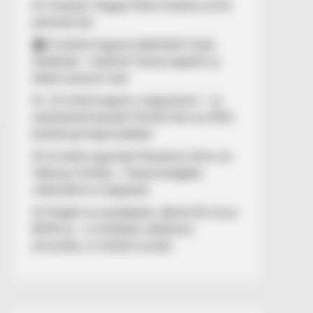
🚨 Fordulat: Magyar Péter hirtelen jó hírt
jelentett be!
🏠 El kellett hagynia albérletét Fodor
Zsókának – Kalamár Tamás segített új
lakást szerezni neki
🚨 „10 milliót kapott a nagymama” – új
részletekről beszélt Molnár Áron az NKA-
botránnyal kapcsolatban
🚢 Itt ölelte egymást Mészáros Lőrinc és
Várkonyi Andrea – Olaszországban
videózták le a hajójukat
🚨 Kiégett az autópályán Jákob Zoli luxus
BMW-je – a milliárdos vállalkozó
elmondta, mi történt ezután