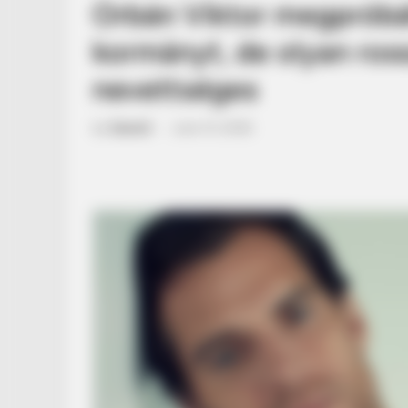
Orbán Viktor megpróbál
kormányt, de olyan ross
nevettséges
by
Szerző
•
June 14, 2026