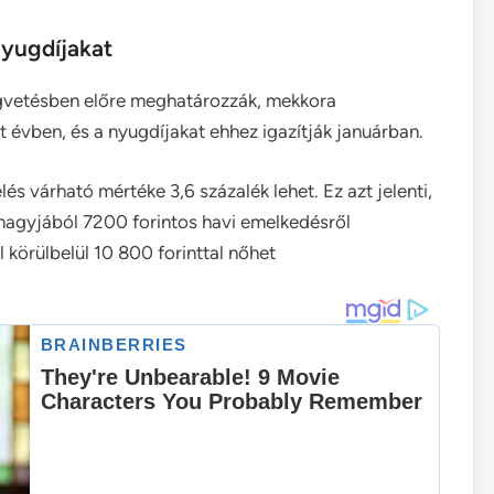
nyugdíjakat
ségvetésben előre meghatározzák, mekkora
évben, és a nyugdíjakat ehhez igazítják januárban.
s várható mértéke 3,6 százalék lehet. Ez azt jelenti,
nagyjából 7200 forintos havi emelkedésről
 körülbelül 10 800 forinttal nőhet