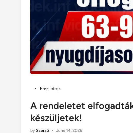
Posted
Friss hírek
in
A rendeletet elfogadtá
készüljetek!
by
Szerző
•
June 14, 2026