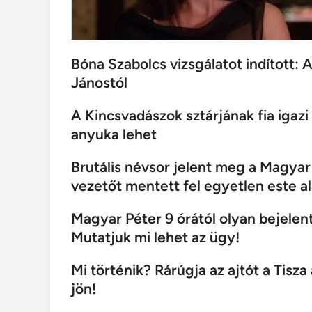
Bóna Szabolcs vizsgálatot indított: 
Jánostól
A Kincsvadászok sztárjának fia igaz
anyuka lehet
Brutális névsor jelent meg a Magya
vezetőt mentett fel egyetlen este al
Magyar Péter 9 órától olyan bejelen
Mutatjuk mi lehet az ügy!
Mi történik? Rárúgja az ajtót a Tisza
jön!