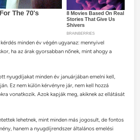
 kérdés minden év végén ugyanaz: mennyivel
akkor, ha az árak gyorsabban nőnek, mint ahogy a
tt nyugdíjakat minden év januárjában emelni kell,
ján. Ez nem külön kérvényre jár, nem kell hozzá
okra vonatkozik. Azok kapják meg, akiknek az ellátását
tettek lehetnek, mint minden más jogosult, de fontos
zmény, hanem a nyugdíjrendszer általános emelési