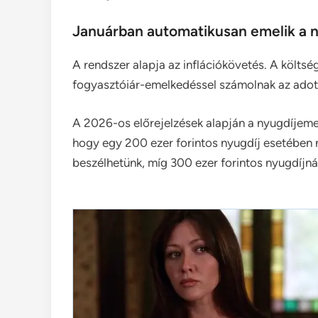
Januárban automatikusan emelik a 
A rendszer alapja az inflációkövetés. A költ
fogyasztóiár-emelkedéssel számolnak az adott 
A 2026-os előrejelzések alapján a nyugdíjemelé
hogy egy 200 ezer forintos nyugdíj esetében 
beszélhetünk, míg 300 ezer forintos nyugdíjnál