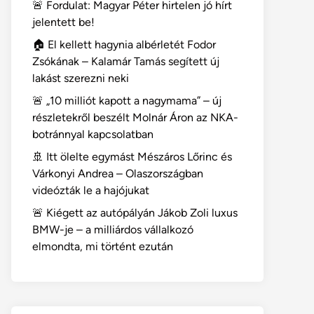
🚨 Fordulat: Magyar Péter hirtelen jó hírt
jelentett be!
🏠 El kellett hagynia albérletét Fodor
Zsókának – Kalamár Tamás segített új
lakást szerezni neki
🚨 „10 milliót kapott a nagymama” – új
részletekről beszélt Molnár Áron az NKA-
botránnyal kapcsolatban
🚢 Itt ölelte egymást Mészáros Lőrinc és
Várkonyi Andrea – Olaszországban
videózták le a hajójukat
🚨 Kiégett az autópályán Jákob Zoli luxus
BMW-je – a milliárdos vállalkozó
elmondta, mi történt ezután