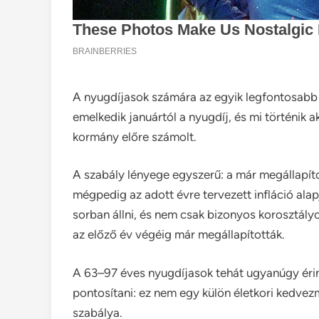
A nyugdíjasok számára az egyik legfontosabb
emelkedik januártól a nyugdíj, és mi történik 
kormány előre számolt.
A szabály lényege egyszerű: a már megállapíto
mégpedig az adott évre tervezett infláció alap
sorban állni, és nem csak bizonyos korosztály
az előző év végéig már megállapították.
A 63–97 éves nyugdíjasok tehát ugyanúgy érin
pontosítani: ez nem egy külön életkori kedve
szabálya.