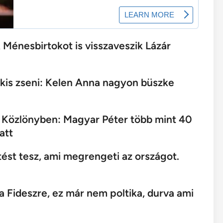
A Ménesbirtokot is visszaveszik Lázár
i kis zseni: Kelen Anna nagyon büszke
r Közlönyben: Magyar Péter több mint 40
att
tést tesz, ami megrengeti az országot.
 a Fideszre, ez már nem poltika, durva ami