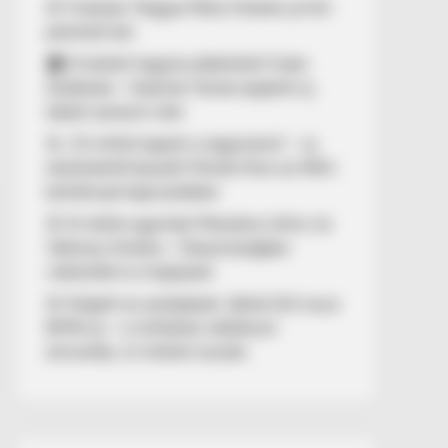
🚨 Fordulat: Magyar Péter hirtelen jó hírt
jelentett be!
🏠 El kellett hagynia albérletét Fodor
Zsókának – Kalamár Tamás segített új
lakást szerezni neki
🚨 „10 milliót kapott a nagymama” – új
részletekről beszélt Molnár Áron az NKA-
botránnyal kapcsolatban
🚢 Itt ölelte egymást Mészáros Lőrinc és
Várkonyi Andrea – Olaszországban
videózták le a hajójukat
🚨 Kiégett az autópályán Jákob Zoli luxus
BMW-je – a milliárdos vállalkozó
elmondta, mi történt ezután