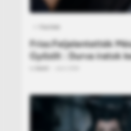
Posted
Friss hírek
in
Friss:Feljelentették Mé
Győzőt : Durva iratok ke
by
Szerző
•
June 3, 2026