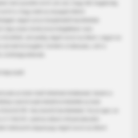
ben nem pusztán arról van szó, hogy két magáncég
rról is, hogy ezek az anyagok állami
tségek végső soron közpénzből kerülhettek
vő cég a piaci árnál jóval drágábban vesz
s növelheti, ezt pedig végső soron az állam, vagyis az
zt kell kivizsgálni: történt-e túlárazás, volt-e
r a költségvetésnek.
t képviselő
 Delivered A Second
emcsak az árak miatt lehetnek érdekesek, hanem a
BUZZ 
lítása szerint ezek lehetővé tehették az árak
He 
Dolomit Kft.-hez áramló bevételeket. Ha ez igaz, az
t
Sho
a V-Híd Zrt. számos állami infrastrukturális
den túlárazott alapanyag végső soron az állami