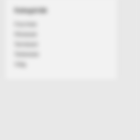
Kategóriák
Friss hírek
Művészek
Természet
Történetek
Világ