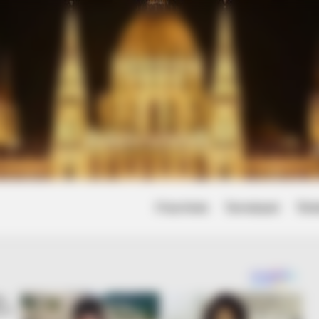
Friss hírek
Természet
Tört