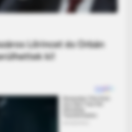
száros Lőrincet és Orbán
rülhettek ki!