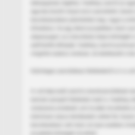
édesapjának cégéhez. Hadházy szerint az ügy
egymás között milyen áron szerződött, hanem a
beruházásokban jelenhettek meg, vagyis a köl
kifizetésre. Ha egy állami projektben részt ve
alapanyagot, az a beruházás teljes költségét i
adófizetők állhatják. Hadházy szerint pontosan e
mögötte tudatos rendszer, és keletkezett-e ká
HABERION
Különleges szerződéses feltételekről is ír a vol
Rare Elephant Birth—Then Nature
Shock
A volt képviselő szerint a keretszerződések n
BUZZ DAY
bennük szereplő feltételek miatt is. Hadházy ál
Eagle Catches Pet Bunny In Yard -
rendszeres emelését, ami tovább növelhette a 
Watch What The Neighbor Did Nex
különösen súlyos kérdéseket vethet fel, hiszen 
beruházásban vett részt, és ilyen esetben min
projektek költségét növelheti.