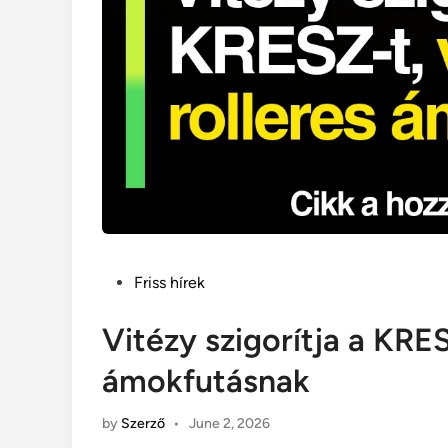
Posted
Friss hírek
in
Vitézy szigorítja a KRES
ámokfutásnak
by
Szerző
•
June 2, 2026