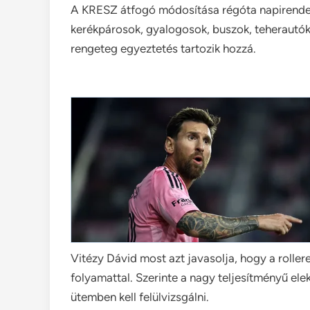
A KRESZ átfogó módosítása régóta napirenden
kerékpárosok, gyalogosok, buszok, teherautók
rengeteg egyeztetés tartozik hozzá.
Vitézy Dávid most azt javasolja, hogy a rolle
folyamattal. Szerinte a nagy teljesítményű el
ütemben kell felülvizsgálni.