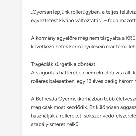
„Gyorsan lépjünk rollerügyben, a teljes felülv
egyeztetést kívánó változtatás” – fogalmazott
A kormány egyelőre még nem tárgyalta a KRESZ
következő hetek kormányülésein már téma leh
Tragédiák sürgetik a döntést
A szigorítás hátterében nem elméleti vita áll.
rolleres balesetben, egy 13 éves pedig három
A Bethesda Gyermekkórházban több életveszély
még csak most kezdődik. Ez különösen aggasz
használják a rollereket, sokszor védőfelszerel
szabályismeret nélkül.