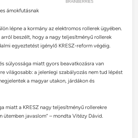
eres ámokfutásnak
ülön lépne a kormány az elektromos rollerek ügyében.
arról beszélt, hogy a nagy teljesítményű rollerek
dalmi egyeztetést igénylő KRESZ-reform végéig.
a és súlyossága miatt gyors beavatkozásra van
re világosabb: a jelenlegi szabályozás nem tud lépést
 megjelentek a magyar utakon, járdákon és
ga miatt a KRESZ nagy teljesítményű rollerekre
lön ütemben javaslom” – mondta Vitézy Dávid.