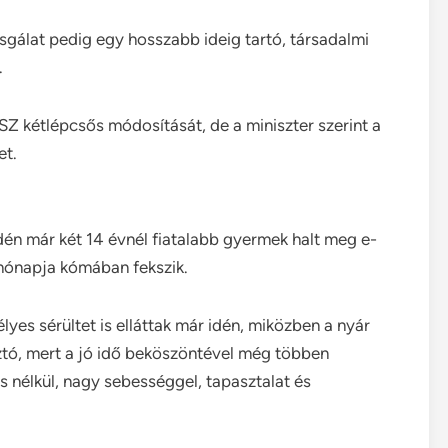
izsgálat pedig egy hosszabb ideig tartó, társadalmi
.
 kétlépcsős módosítását, de a miniszter szerint a
et.
 Idén már két 14 évnél fiatalabb gyermek halt meg e-
 hónapja kómában fekszik.
es sérültet is elláttak már idén, miközben a nyár
tó, mert a jó idő beköszöntével még többen
és nélkül, nagy sebességgel, tapasztalat és