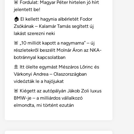
🚨 Fordulat: Magyar Péter hirtelen jó hírt
jelentett be!
🏠 El kellett hagynia albérletét Fodor
Zsókának – Kalamár Tamás segített új
lakást szerezni neki
🚨 „10 milliót kapott a nagymama” – új
részletekről beszélt Molnár Áron az NKA-
botránnyal kapcsolatban
🚢 Itt ölelte egymást Mészáros Lőrinc és
Várkonyi Andrea – Olaszországban
videózták le a hajójukat
🚨 Kiégett az autópályán Jákob Zoli luxus
BMW-je – a milliárdos vállalkozó
elmondta, mi történt ezután