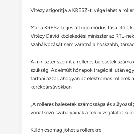
Vitézy szigorítja a KRESZ-t: vége lehet a roll
Már a KRESZ teljes átfogó módosítása előtt k
Vitézy Dávid közlekedési miniszter az RTL-nek 
szabályozását nem váratná a hosszabb, társa
A miniszter szerint a rolleres balesetek szám
szükség. Az elmúlt hónapok tragédiái után egy
tartani azzal, ahogyan az elektromos rollerek
kerékpársávokban.
„A rolleres balesetek számossága és súlyossá
vonatkozó szabályainak a felülvizsgálatát kü
Külön csomag jöhet a rollerekre