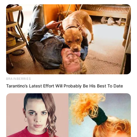
BRAINBERRIES
Tarantino’s Latest Effort Will Probably Be His Best To Date
A beadvány középpontjában a műemléki istállók