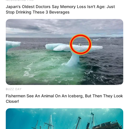
Japan's Oldest Doctors Say Memory Loss Isn't Age: Just
Stop Drinking These 3 Beverages
BUZZ DAY
Fishermen See An Animal On An Iceberg, But Then They Look
Closer!