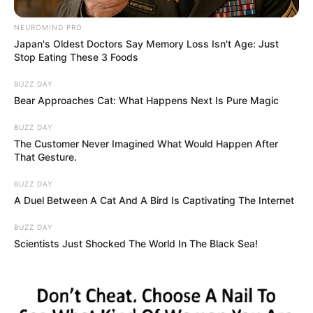
korszak egyik legismertebb jelképévé. A
közvéleményt nemcsak az érdekli, hogy pontosan
NEUROMIND PRO
milyen épületek készültek ott, hanem az is, miből,
Japan's Oldest Doctors Say Memory Loss Isn't Age: Just
Stop Eating These 3 Foods
milyen engedélyekkel, milyen műemlékvédelmi
döntésekkel és kik szakmai közreműködésével
BUZZ DAY
valósult meg a beruházás.
Bear Approaches Cat: What Happens Next Is Pure Magic
BUZZ DAY
A tervező cége közben komoly állami
The Customer Never Imagined What Would Happen After
That Gesture.
megbízásokat nyert
BUZZ DAY
A Duel Between A Cat And A Bird Is Captivating The Internet
Taraczky Dániel neve nemcsak Hatvanpuszta miatt
került a hírekbe. A Telex szerint cége, az Art1st
BUZZ DAY
Design Studio Kft. 2022 és 2024 között legalább
Scientists Just Shocked The World In The Black Sea!
nettó 5,883 milliárd forint értékben nyert el
közbeszerzéseket.