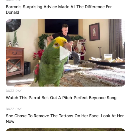
Barron's Surprising Advice Made All The Difference For
Donald
A legfontosabb most az, hogy az eljárás
folyamatban van. Nincs jogerős megállapítás,
nincs végleges döntés, és nincs nyilvános kamarai
indoklás. A politikai tét ettől még hatalmas, mert
Hatvanpuszta nem egyszerű ingatlanügyként él a
közbeszédben, hanem az Orbán-korszak egyik
legsúlyosabb szimbólumaként.
BUZZ DAY
Watch This Parrot Belt Out A Pitch-Perfect Beyonce Song
BUZZ DAY
She Chose To Remove The Tattoos On Her Face. Look At Her
Now