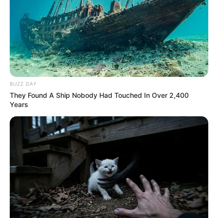
BUZZ DAY
They Found A Ship Nobody Had Touched In Over 2,400
Years