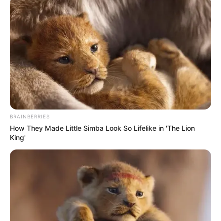
A Válasz Online korábban arról írt, hogy
Hatvanpuszta nemcsak politikai botránykő, hanem
műemléki szempontból is fontos helyszín. A birtok
József nádor egykori mintagazdaságához
kapcsolódó épületegyüttes volt, ezért a történeti
értéke miatt különösen fontos kérdés, milyen
módon alakították át.
BRAINBERRIES
Luxusterek, földalatti részek és száz vécé szerepelt
How They Made Little Simba Look So Lifelike in 'The Lion
a tervekben
King'
Hirdetés
Hatvanpuszta azért is vált országos üggyé, mert a
megszerzett tervek alapján a beruházás jóval