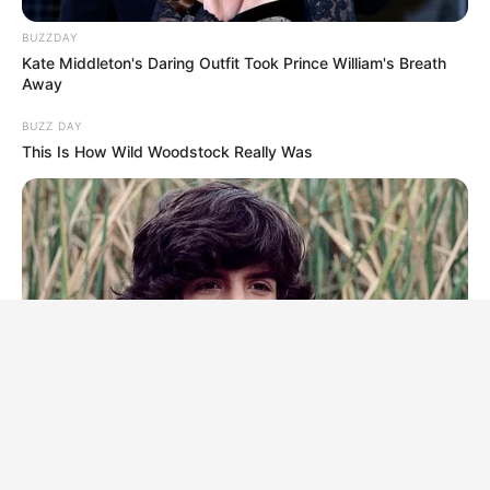
BUZZDAY
Kate Middleton's Daring Outfit Took Prince William's Breath
Away
BUZZ DAY
This Is How Wild Woodstock Really Was
BUZZ DAY
Remember Albert? You Better Sit Down Before You See Him