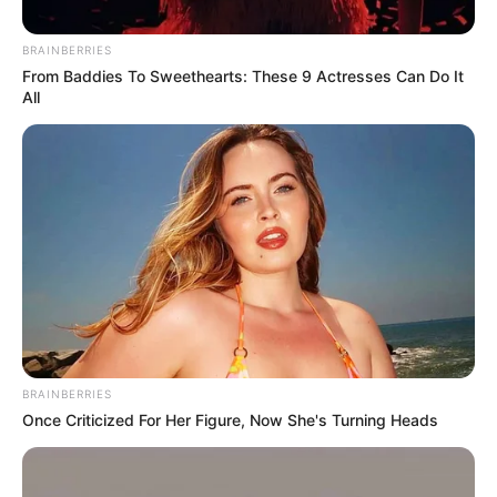
BRAINBERRIES
From Baddies To Sweethearts: These 9 Actresses Can Do It
All
BRAINBERRIES
Once Criticized For Her Figure, Now She's Turning Heads
Posted
Friss hírek
in