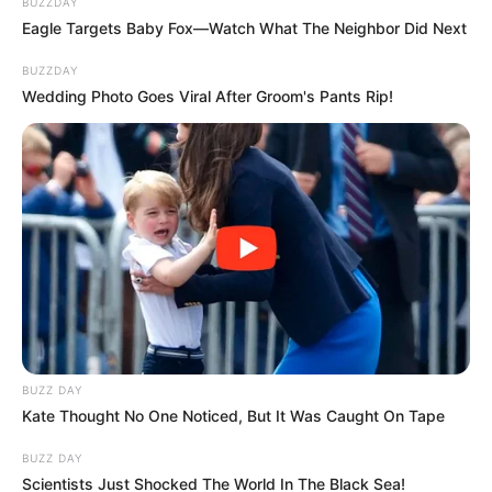
BUZZDAY
Eagle Targets Baby Fox—Watch What The Neighbor Did Next
Nem jön ki a matek a hatvanpusztai uradalmi birtok
kapcsán.
BUZZDAY
Wedding Photo Goes Viral After Groom's Pants Rip!
A minap azt állította, hogy a Dolomit Kft.
bevételeiből fedezte a 300 hektár föld megvételét
és 7000 négyzetméternyi építkezést.
A 300 hektár föld ára 1 milliárd forint lehetett.
A romok valamint a veszélyes hulladék
elszállításával és luxus anyagok beépítésével
kalkulálva minimum 1,5 millió, de inkább 2 millió
BUZZ DAY
forintba kerülhetett az építkezés
Kate Thought No One Noticed, But It Was Caught On Tape
négyzetméterenként.
BUZZ DAY
Scientists Just Shocked The World In The Black Sea!