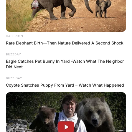
zöldmunka.
Győző Bátyám!
Ha nem élne ezzel a lehetőséggel, tíz hónap múlva
HABERION
Rare Elephant Birth—Then Nature Delivered A Second Shock
akkor is kiderül minden, mert a kormányváltás után
az adóhatóság minden tételt egyesével, tégláról
BUZZDAY
téglára át fog vizsgálni.
Eagle Catches Pet Bunny In Yard -Watch What The Neighbor
Did Next
Ahogy bizonyára hallotta, a jövőre felálló TISZA-
BUZZ DAY
Coyote Snatches Puppy From Yard – Watch What Happened
kormány minden volt miniszterelnök, miniszter,
képviselő és családtagjaik vonatkozásában húsz
évre visszamenőleg vagyonosodási vizsgálatot
kezdeményez.
A felállítandó Nemzeti Vagyonvisszaszerzési- és