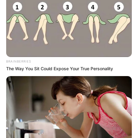
Magyar Péter nagyon kemény
levelet írt Orbán apjának:
„Győző bátyám, nem jön ki a
matek”
by
Szerző
•
May 24, 2026
BRAINBERRIES
The Way You Sit Could Expose Your True Personality