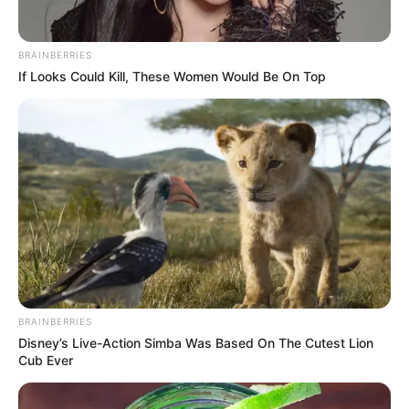
A Dolomit Kft. nyeresége került a vita
középpontjába
BRAINBERRIES
If Looks Could Kill, These Women Would Be On Top
Magyar Péter számítása szerint a Dolomit Kft. 2010
óta körülbelül 16,5 milliárd forintos adózott
eredményt ért el. Mivel a cég 51 százaléka Orbán
Győző tulajdonában van, ennek arányos része 8,41
milliárd forint lehetett.
BRAINBERRIES
Disney’s Live-Action Simba Was Based On The Cutest Lion
Cub Ever