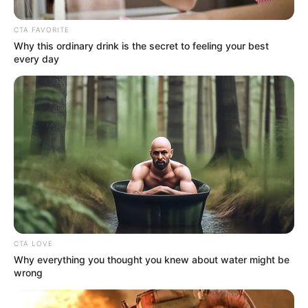
CTA FAVORITE
Why this ordinary drink is the secret to feeling your best
every day
CTA LOVE
Why everything you thought you knew about water might be
Magyar Péter szerint nem jön ki a matek
wrong
Hatvanpuszta körül