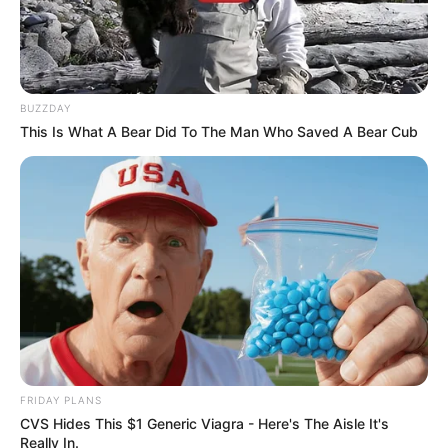
Védelmi Hivatal pedig lépésről lépésre ki fogja
vizsgálni az elmúlt húsz év minden egyes
visszaélését és korrupciós ügyét. A jogtalanul
szerzett, ellopott közvagyont pedig
BUZZDAY
visszaszerezzük a magyar embereknek!
This Is What A Bear Did To The Man Who Saved A Bear Cub
FRIDAY PLANS
CVS Hides This $1 Generic Viagra - Here's The Aisle It's
Really In.