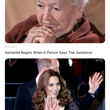
BUZZDAY
Dementia Begins When A Person Says This Sentence!