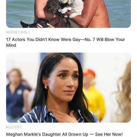
A 300 hektár föld megvétele után maximum 5
milliárd forint maradt.
REPORTINGLY
17 Actors You Didn't Know Were Gay—No. 7 Will Blow Your
A megmaradt 5 milliárd forintból hogyan
Mind
fizethetett ki az uradalmi birtok felépítésére 15-20
milliárd forintot?
Honnan van a pénz?
Győző Bátyám,
Ha tényleg tisztázni akarja a fiát, Orbán Viktort a
vádak alól, akkor minden dokumentumot hozzon
nyilvánosságra!
BUZZDAY
Meghan Markle's Daughter All Grown Up — See Her Now!