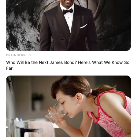
Posted
Friss hírek
in
Forsthoffer Ágnes ezzel a
tettével máris a Tisza
legnépszerűbb politikusává vált!
BRAINBERRIES
by
Szerző
•
May 22, 2026
Who Will Be the Next James Bond? Here's What We Know So
Far