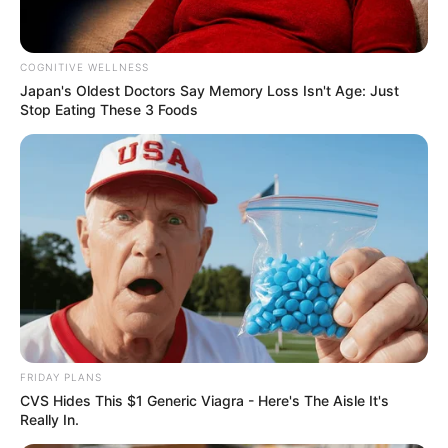
COGNITIVE WELLNESS
Japan's Oldest Doctors Say Me​mory Lo​ss Isn't Age: Just
Stop Eating These 3 Foods
FRIDAY PLANS
CVS Hides This $1 Generic Viagra - Here's The Aisle It's
Really In.