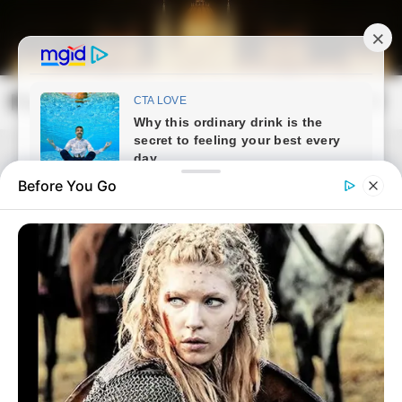
Skip
to
content
Magyarország Kincsei
Mai
Open
Men
Search
Before You Go