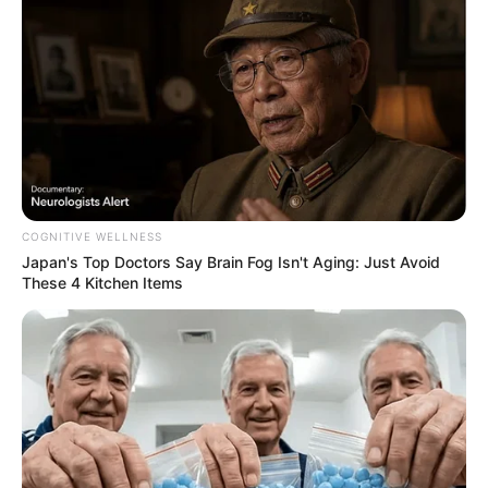
COGNITIVE WELLNESS
Japan's Top Doctors Say Bra​in Fo​g Isn't Aging: Just Avoid
These 4 Kitchen Items