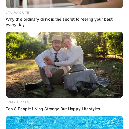
CTA FAVORITE
Why this ordinary drink is the secret to feeling your best
every day
BRAINBERRIES
Top 8 People Living Strange But Happy Lifestyles
Forsthoffer Ágnes egyik első látványos házelnöki