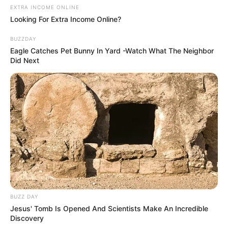
EXTRA INCOME ONLINE
milyen stílust akar képviselni az új házelnök. A 124
Looking For Extra Income Online?
éves szék elindult a múzeum felé, vele együtt pedig
BUZZDAY
egy régi korszak egyik leglátványosabb kelléke is
Eagle Catches Pet Bunny In Yard -Watch What The Neighbor
kikerül a napi politikai színpadról.
Did Next
BUZZ DAY
Jesus' Tomb Is Opened And Scientists Make An Incredible
Discovery