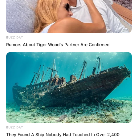
BUZZ DAY
Rumors About Tiger Wood's Partner Are Confirmed
BUZZ DAY
They Found A Ship Nobody Had Touched In Over 2,400