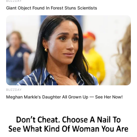
a Tisza-kormány egyik első nagy elszámoltatási
BUZZDAY
Giant Object Found In Forest Stuns Scientists
ügyévé válhat.
Kapcsolódó cikkünk
BUZZDAY
Meghan Markle's Daughter All Grown Up — See Her Now!