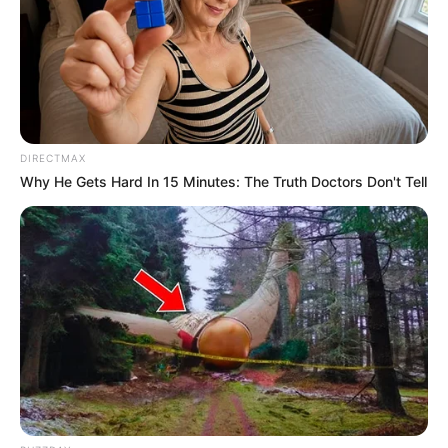
A legfontosabb kérdés most az, milyen jogi
következménye lehet a vizsgálatnak. Ha az
átvilágítás azt állapítja meg, hogy a
vagyonátadások jogszerűek voltak, de politikailag
vitathatóak, akkor a kormány mozgástere szűkebb
DIRECTMAX
lehet. Ha viszont szabálytalanságokat, közérdeket
Why He Gets Hard In 15 Minutes: The Truth Doctors Don't Tell
sértő döntéseket vagy nem megfelelő
vagyonkezelést tárnak fel, akkor megnyílhat az út a
cégek, földek és ingatlanok visszarendezése előtt.
Ez akár azt is jelentheti, hogy a Ménesbirtok, az
ATEV vagy a több mint ezer ingatlan kezelési joga
kikerülhet a Lázár János vezette alapítványi körből.
Az új agrárminiszter gyors vizsgálatot ígér, így a
Lázár Jánoshoz kötött agrárvagyon ügye könnyen