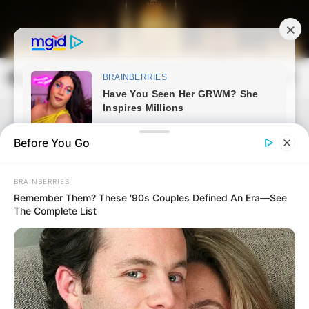
Skip
to
content
Magyarország Kincsei
Mai
Open
Men
Search
Before You Go
BRAINBERRIES
Remember Them? These '90s Couples Defined An Era—See
The Complete List