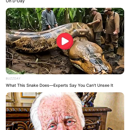
On D-Day
BUZZDAY
What This Snake Does—Experts Say You Can't Unsee It