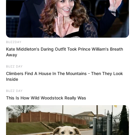
BUZZDAY
Kate Middleton's Daring Outfit Took Prince William's Breath
Away
BUZZ DAY
Climbers Find A House In The Mountains - Then They Look
Inside
BUZZ DAY
This Is How Wild Woodstock Really Was