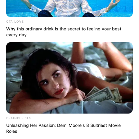
Posted
Friss hírek
CTA LOVE
in
Why this ordinary drink is the secret to feeling your best
Elindult a vizsgálat Lázár János
every day
alapítványa ellen: cégeket,
ménesbirtokot és több mint ezer
ingatlant vehet vissza az állam
by
Szerző
•
May 22, 2026
BRAINBERRIES
Unleashing Her Passion: Demi Moore's 8 Sultriest Movie
Roles!