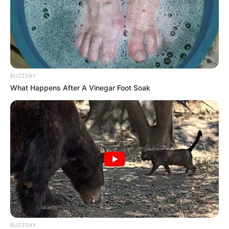
BUZZDAY
What Happens After A Vinegar Foot Soak
BUZZDAY