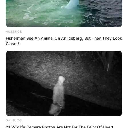
HABERION
Fishermen See An Animal On An Iceberg, But Then They Look
Closer!
OHI BLOG
21 Wildlife Camera Photos Are Not For The Faint Of Heart