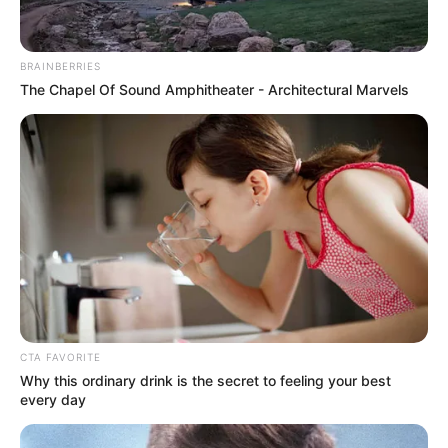
BRAINBERRIES
The Chapel Of Sound Amphitheater - Architectural Marvels
A mezőhegyesi Nemzeti Ménesbirtok évek óta
kiemelt szereplője az állami agrárpolitikának. Nem
CTA FAVORITE
egyszerű gazdasági társaságként tekintenek rá,
Why this ordinary drink is the secret to feeling your best
hanem stratégiai agrárvagyonként, történelmi és
every day
szakmai jelentőségű birtokként.