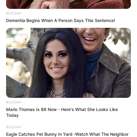
BUZZDAY
Dementia Begins When A Person Says This Sentence!
BUZZDAY
Marlo Thomas Is 86 Now - Here's What She Looks Like
Today
BUZZDAY
Eagle Catches Pet Bunny In Yard -Watch What The Neighbor