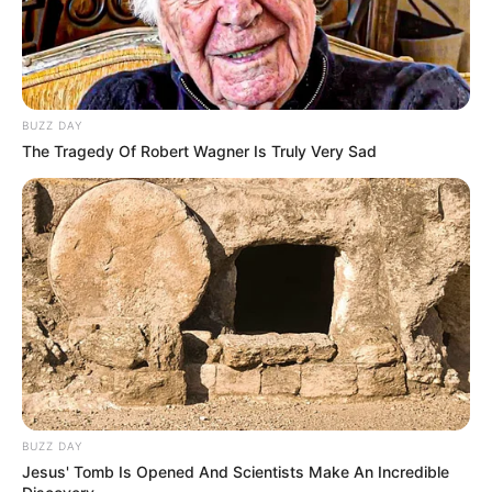
BUZZ DAY
The Tragedy Of Robert Wagner Is Truly Very Sad
BUZZ DAY
Jesus' Tomb Is Opened And Scientists Make An Incredible