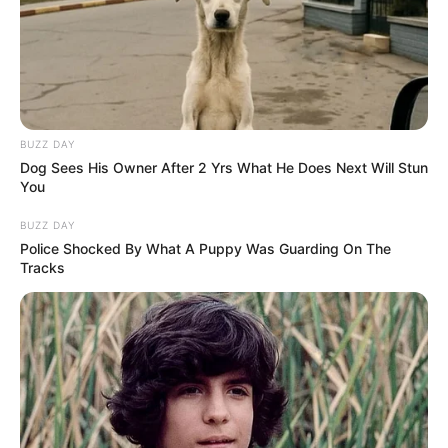
BUZZ DAY
Dog Sees His Owner After 2 Yrs What He Does Next Will Stun
You
BUZZ DAY
Police Shocked By What A Puppy Was Guarding On The
Tracks