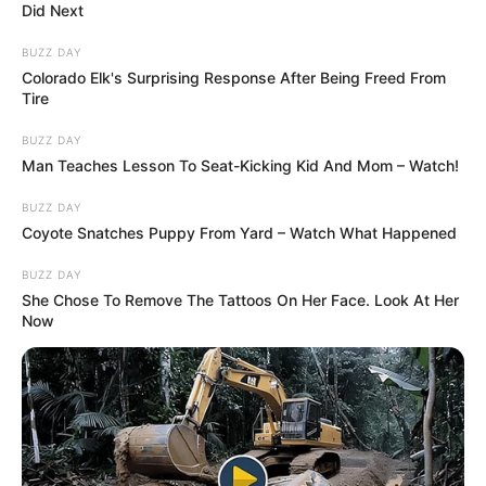
Did Next
BUZZ DAY
Colorado Elk's Surprising Response After Being Freed From
Tire
BUZZ DAY
Man Teaches Lesson To Seat-Kicking Kid And Mom – Watch!
BUZZ DAY
Coyote Snatches Puppy From Yard – Watch What Happened
BUZZ DAY
She Chose To Remove The Tattoos On Her Face. Look At Her
Now